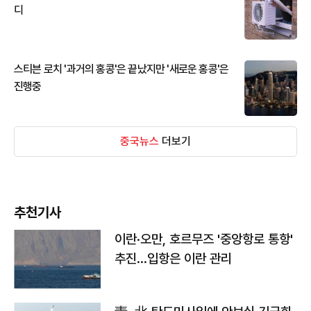
디
스티븐 로치 '과거의 홍콩'은 끝났지만 '새로운 홍콩'은
진행중
중국뉴스
더보기
추천기사
이란·오만, 호르무즈 '중앙항로 통항'
추진…입항은 이란 관리