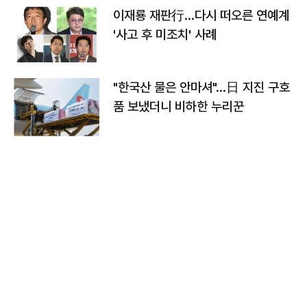
이재룡 재판行…다시 떠오른 연예계
'사고 후 미조치' 사례
"한국산 물은 안마셔"…日 지진 구호
품 보냈더니 비하한 누리꾼