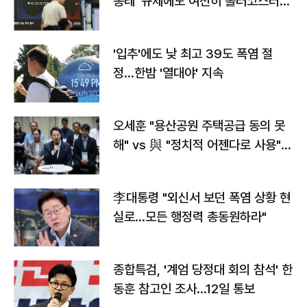
종레' 규제에도 여전히 롤러코스터
타는 코스피
'입추'에도 낮 최고 39도 폭염 절
정…한밤 '열대야' 지속
오세훈 "용산공원 주택공급 동의 못
해" vs 與 "정치적 어젠다로 사용"
맞불
李대통령 "외신서 보던 폭염 상황 현
실로…모든 행정력 총동원하라"
종합특검, '계엄 당정대 회의 참석' 한
동훈 참고인 조사...12일 통보