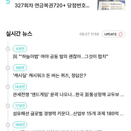
5
327회차 연금복권720+ 당첨번호조
회 주목
실시간 뉴스
08.07 11:56
UPDATE
4분전
與 "'하늘이법' 여야 공동 발의 괜찮아…그것이 협치"
9분전
'캐시딜' 캐시워크 돈 버는 퀴즈, 정답은?
14분전
관세전쟁 '엔드게임' 윤곽 나오나…한국 新통상정책 교두보 활
용해야
17분전
섬유패션 글로벌 경쟁력 키운다…산업부 15개 과제 180억 지
원
18분전