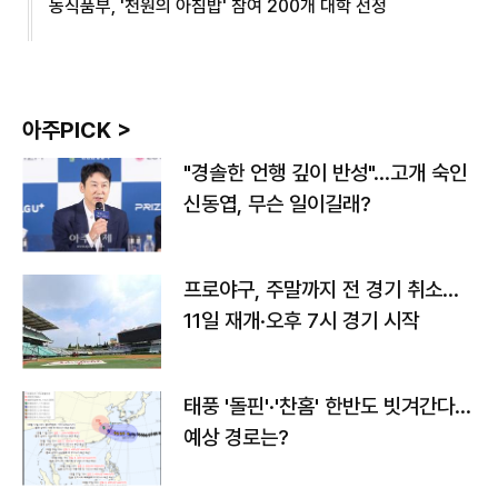
농식품부, '천원의 아침밥' 참여 200개 대학 선정
아주PICK >
"경솔한 언행 깊이 반성"…고개 숙인
신동엽, 무슨 일이길래?
프로야구, 주말까지 전 경기 취소…
11일 재개·오후 7시 경기 시작
태풍 '돌핀'·'찬홈' 한반도 빗겨간다…
예상 경로는?