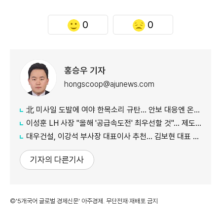
0
0
홍승우 기자
hongscoop@ajunews.com
北 미사일 도발에 여야 한목소리 규탄… 안보 대응엔 온도차
이성훈 LH 사장 "올해 '공급속도전' 최우선할 것"… 제도 개선·직원 참여 독려
대우건설, 이강석 부사장 대표이사 추천… 김보현 대표 용퇴
기자의 다른기사
©'5개국어 글로벌 경제신문' 아주경제. 무단전재·재배포 금지