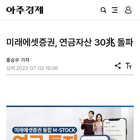
로
아
그
검
전
주
인
색
체
경
메
제
뉴
미래에셋증권, 연금자산 30兆 돌파
홍승우 기자
공
텍
입력 2023-07-02 16:06
유
스
트
크
기