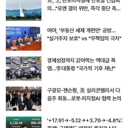
靑, 北 탄도미사일에 안보실 긴급회
의…"유엔 결의 위반, 즉각 중단 촉
구"
여야, '부동산 세제 개편안' 공방…
"실거주자 보호" vs "무책임의 극치"
경제성장까지 갉아먹는 역대급 폭
염…李대통령 "국가적 기후 재난"
구광모-젠슨황, 美 실리콘밸리서 다
음주 회동…로봇·피지컬AI 협력 논의
'+17.91→-5.12→+3.76→-4.8%'…'