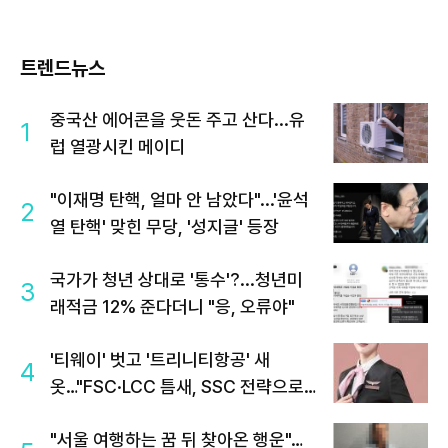
트렌드뉴스
중국산 에어콘을 웃돈 주고 산다...유
1
럽 열광시킨 메이디
"이재명 탄핵, 얼마 안 남았다"...'윤석
2
열 탄핵' 맞힌 무당, '성지글' 등장
국가가 청년 상대로 '통수'?...청년미
3
래적금 12% 준다더니 "응, 오류야"
'티웨이' 벗고 '트리니티항공' 새
4
옷…"FSC·LCC 틈새, SSC 전략으로
공략"
"서울 여행하는 꿈 뒤 찾아온 행운"…