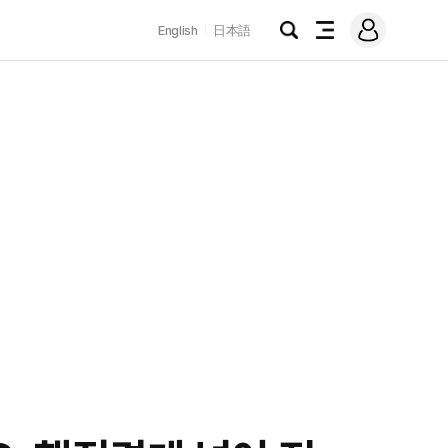
로
English
日本語
그
검
전
인
색
체
메
뉴