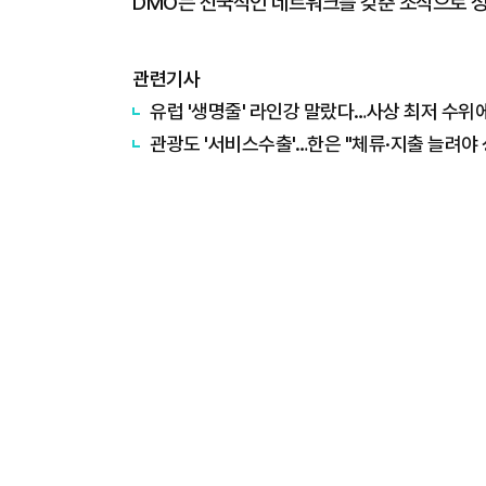
DMO는 전국적인 네트워크를 갖춘 조직으로 성
관련기사
유럽 '생명줄' 라인강 말랐다…사상 최저 수위에
관광도 '서비스수출'…한은 "체류·지출 늘려야