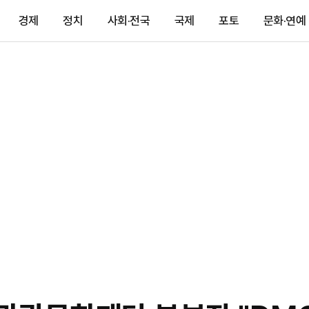
경제
정치
사회·전국
국제
포토
문화·연예