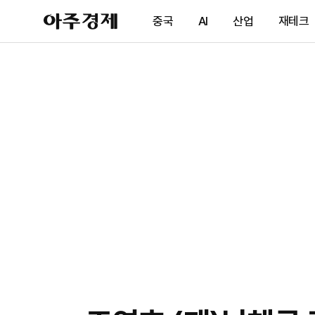
아
중국
AI
산업
재테크
주
경
제