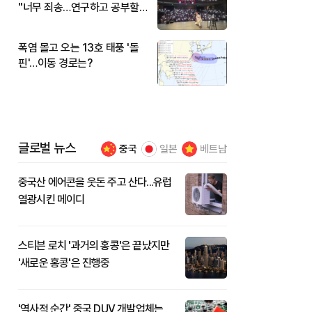
"너무 죄송…연구하고 공부할
것"
폭염 몰고 오는 13호 태풍 '돌
핀'…이동 경로는?
글로벌 뉴스
중국
일본
베트남
중국산 에어콘을 웃돈 주고 산다...유럽
열광시킨 메이디
스티븐 로치 '과거의 홍콩'은 끝났지만
'새로운 홍콩'은 진행중
'역사적 순간' 중국 DUV 개발업체는