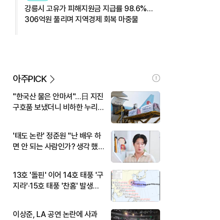
강릉시 고유가 피해지원금 지급률 98.6%…
306억원 풀리며 지역경제 회복 마중물
아주PICK
"한국산 물은 안마셔"…日 지진
구호품 보냈더니 비하한 누리
꾼
'태도 논란' 정준원 "난 배우 하
면 안 되는 사람인가? 생각 했
다"
13호 '돌핀' 이어 14호 태풍 '구
지라'·15호 태풍 '찬홈' 발생…
현재 위치와 이동경로는?
이상준, LA 공연 논란에 사과