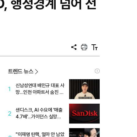
, 행정경계 넘어 전
공
프
텍
유
린
스
트
트
크
기
트렌드 뉴스
신남성연대 배인규 대표 사
1
망…인천 아파트서 숨진 채
발견
샌디스크, AI 수요에 '매출
2
4.7배'…가이던스 실망에
'주가는 하락'
"이재명 탄핵, 얼마 안 남았