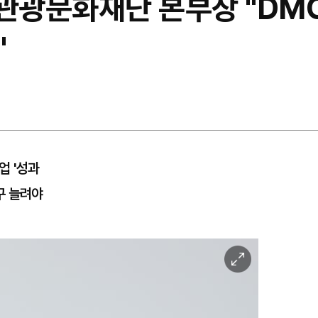
관광문화재단 본부장 "DMO
"
업 '성과
구 늘려야
이
미
지