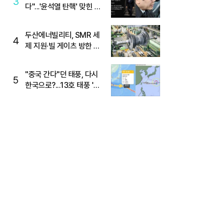
3
다"...'윤석열 탄핵' 맞힌 무
당, '성지글' 등장
두산에너빌리티, SMR 세
4
제 지원·빌 게이츠 방한 기
대에 5%대 강세
"중국 간다"던 태풍, 다시
5
한국으로?...13호 태풍 '돌
핀' 방향 급전환