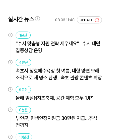
실시간 뉴스
08.06 11:48
UPDATE
1분전
"수시 맞춤형 지원 전략 세우세요"…수시 대면
집중상담 운영
4분전
속초시 청호해수욕장 첫 여름, 대형 양면 모래
조각으로 새 명소 탄생…속초 관광 콘텐츠 확장
6분전
올해 임실N치즈축제, 공간·체험 모두 'UP'
8분전
부안군, 민생안정지원금 30만원 지급…추석
전까지
10분전