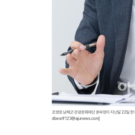
조영호 남해군 관광문화재단 본부장이 지난달 22일 한
dbeorlf123@ajunews.com]