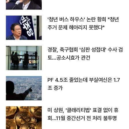
라"
'청년 버스 하우스' 논란 황희 "청년
주거 문제 헤아리지 못했다"
경찰, 축구협회 '심판 성접대' 수사 검
토…공소시효가 관건
PF 4.5조 줄었는데 부실여신은 1.7
조 증가
미 상원, '클래리티법' 표결 없이 휴
회…11월 중간선거 전 처리 불투명