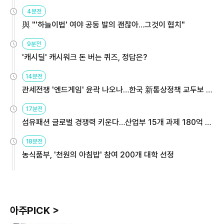
4분전
與 "'하늘이법' 여야 공동 발의 괜찮아…그것이 협치"
9분전
'캐시딜' 캐시워크 돈 버는 퀴즈, 정답은?
14분전
관세전쟁 '엔드게임' 윤곽 나오나…한국 新통상정책 교두보 활
용해야
17분전
섬유패션 글로벌 경쟁력 키운다…산업부 15개 과제 180억 지
원
18분전
농식품부, '천원의 아침밥' 참여 200개 대학 선정
아주PICK >