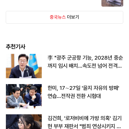
중국뉴스
더보기
추천기사
李 "광주 군공항 기능, 2028년 중순
까지 임시 배치…속도전 넘어 전격
전"
한미, 17∼27일 '을지 자유의 방패'
연습…전작권 전환 시험대
김건희, '로저비비에 가방 의혹' 김기
현 부부 재판서 "범죄 연상시키지 말