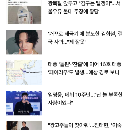
광복절 앞두고 "김구는 빨갱이"…서
울우유 불매 주장에 황당
'거꾸로 태극기'에 분노한 김희철, 결
국 사과…"제 잘못"
태풍 '돌핀'·'찬홈'에 이어 16호 태풍
'페이러우'도 발생…예상 경로 보니
임영웅, 데뷔 10주년…"난 늘 부족한
사람이었다"
"광고주들이 찾아줘"…진태현, '이숙