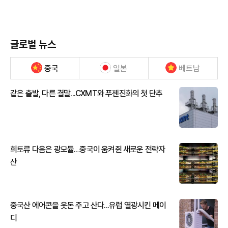
글로벌 뉴스
중국
일본
베트남
같은 출발, 다른 결말...CXMT와 푸젠진화의 첫 단추
희토류 다음은 광모듈…중국이 움켜쥔 새로운 전략자
산
중국산 에어콘을 웃돈 주고 산다...유럽 열광시킨 메이
디