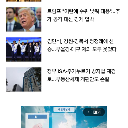
트럼프 "이란에 수위 낮춰 대응"…추
가 공격 대신 경제 압박
김민석, 강원·경북서 정청래에 신
승…부울경·대구 제외 모두 웃었다
정부 ISA·주가누르기 방지법 재검
토…부동산세제 개편안도 손질
더보기
arrow_forward_ios