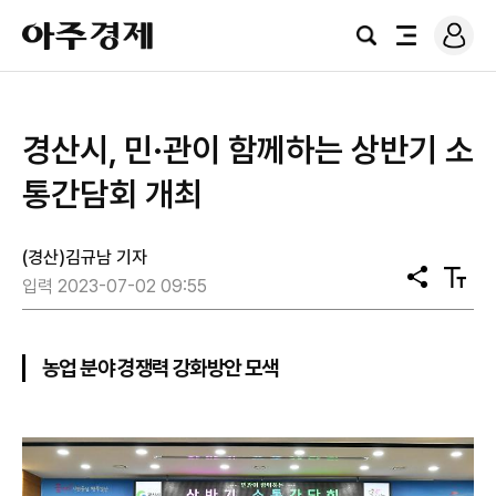
로
아
그
검
전
주
인
색
체
경
메
제
뉴
경산시, 민·관이 함께하는 상반기 소
통간담회 개최
(경산)김규남 기자
공
텍
입력 2023-07-02 09:55
유
스
트
크
기
농업 분야 경쟁력 강화방안 모색