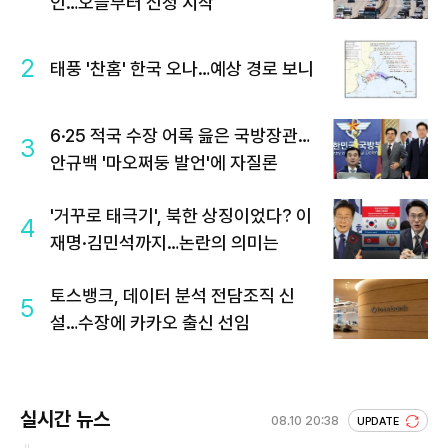
인…오늘부터 신청 시작
2
태풍 '찬홈' 한국 오나…예상 경로 보니
6·25 적국 수장 어록 읊은 국방장관…
3
안규백 '마오쩌둥 발언'에 자질론
'거꾸로 태극기', 북한 상징이었다? 이
4
재명·김민석까지…논란의 의미는
토스뱅크, 데이터 분석 전담조직 신
5
설…수장에 카카오 출신 선임
실시간 뉴스
08.10 20:38
UPDATE