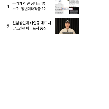
국가가 청년 상대로 '통
4
수'?...청년미래적금 12%
준다더니 "응, 오류야"
신남성연대 배인규 대표 사
5
망…인천 아파트서 숨진 채
발견