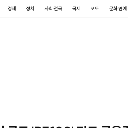
경제
정치
사회·전국
국제
포토
문화·연예