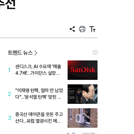
융주선
공
프
텍
유
린
스
트
트
크
기
트렌드 뉴스
샌디스크, AI 수요에 '매출
1
4.7배'…가이던스 실망에
'주가는 하락'
"이재명 탄핵, 얼마 안 남았
2
다"...'윤석열 탄핵' 맞힌 무
당, '성지글' 등장
중국산 에어콘을 웃돈 주고
3
산다...유럽 열광시킨 메이
디