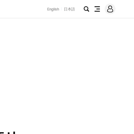
로
English
日本語
그
검
전
인
색
체
메
뉴