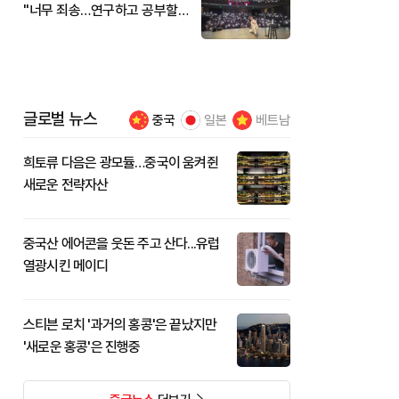
"너무 죄송…연구하고 공부할
것"
글로벌 뉴스
중국
일본
베트남
희토류 다음은 광모듈…중국이 움켜쥔
새로운 전략자산
중국산 에어콘을 웃돈 주고 산다...유럽
열광시킨 메이디
스티븐 로치 '과거의 홍콩'은 끝났지만
'새로운 홍콩'은 진행중