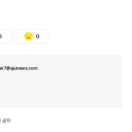
0
0
cer7@ajunews.com
포 금지