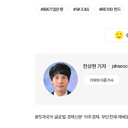
#IBK기업은행
#SK E&S
#RE100 펀드
전상현 기자
jshsoc
기자의 다른기사
©'5개국어 글로벌 경제신문' 아주경제. 무단전재·재배