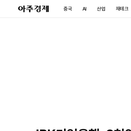
아
중국
AI
산업
재테크
주
경
제