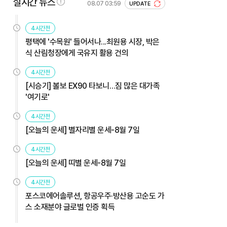
실시간 뉴스
08.07 03:59
UPDATE
4시간전
평택에 '수목원' 들어서나...최원용 시장, 박은
식 산림청장에게 국유지 활용 건의
4시간전
[시승기] 볼보 EX90 타보니…짐 많은 대가족
'여기로'
4시간전
[오늘의 운세] 별자리별 운세-8월 7일
4시간전
[오늘의 운세] 띠별 운세-8월 7일
4시간전
포스코에어솔루션, 항공우주·방산용 고순도 가
스 소재분야 글로벌 인증 획득