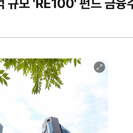
 규모 'RE100' 펀드 금
이
미
지
확
대