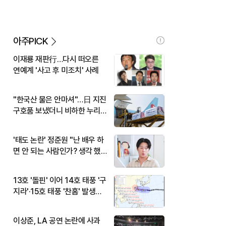
아주PICK
이재룡 재판行…다시 떠오른
연예계 '사고 후 미조치' 사례
"한국산 물은 안마셔"…日 지진
구호품 보냈더니 비하한 누리
꾼
'태도 논란' 정준원 "난 배우 하
면 안 되는 사람인가? 생각 했
다"
13호 '돌핀' 이어 14호 태풍 '구
지라'·15호 태풍 '찬홈' 발생…
현재 위치와 이동경로는?
이상준, LA 공연 논란에 사과