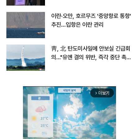
이란·오만, 호르무즈 '중앙항로 통항'
추진…입항은 이란 관리
靑, 北 탄도미사일에 안보실 긴급회
의…"유엔 결의 위반, 즉각 중단 촉
구"
더보기
arrow_forward_ios