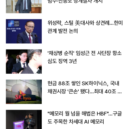
범수·진종오 징계절차 개시
위성락, 스틸 美대사와 상견례…한미
관계 발전 논의
'채상병 순직' 임성근 전 사단장 항소
심도 징역 3년
현금 88조 쌓인 SK하이닉스, 국내
채권시장 '큰손' 됐다…최대 40조 투
자
"메모리 월 넘을 해법은 HBF"…구글
도 주목한 차세대 AI 메모리