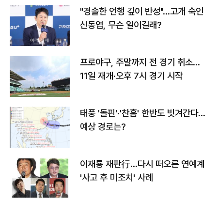
"경솔한 언행 깊이 반성"…고개 숙인
신동엽, 무슨 일이길래?
프로야구, 주말까지 전 경기 취소…
11일 재개·오후 7시 경기 시작
태풍 '돌핀'·'찬홈' 한반도 빗겨간다…
예상 경로는?
이재룡 재판行…다시 떠오른 연예계
'사고 후 미조치' 사례