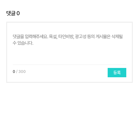
댓글
0
0
/ 300
등록