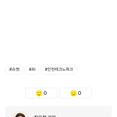
#슈켓
#AI
#인천테크노파크
0
0