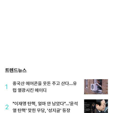
트렌드뉴스
중국산 에어콘을 웃돈 주고 산다...유
1
럽 열광시킨 메이디
"이재명 탄핵, 얼마 안 남았다"...'윤석
2
열 탄핵' 맞힌 무당, '성지글' 등장