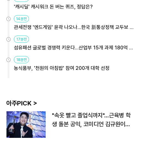
'캐시딜' 캐시워크 돈 버는 퀴즈, 정답은?
14분전
관세전쟁 '엔드게임' 윤곽 나오나…한국 新통상정책 교두보 활
용해야
17분전
섬유패션 글로벌 경쟁력 키운다…산업부 15개 과제 180억 지
원
18분전
농식품부, '천원의 아침밥' 참여 200개 대학 선정
아주PICK >
"속옷 빨고 졸업식까지"…근육병 학
생 돌본 공익, 코미디언 김규원이었
다