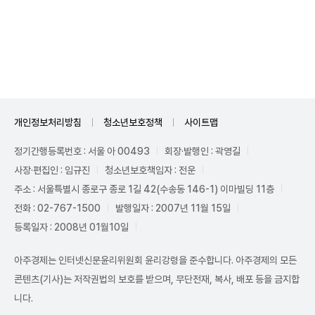
Unmute
개인정보처리방침
청소년보호정책
사이트맵
정기간행등록번호 : 서울 아 00493
회장·발행인 : 곽영길
사장·편집인 : 임규진
청소년보호책임자 : 전운
주소 : 서울특별시 종로구 종로 1길 42(수송동 146-1) 이마빌딩 11층
전화 : 02-767-1500
발행일자 : 2007년 11월 15일
등록일자 : 2008년 01월10일
아주경제는 인터넷신문윤리위원회 윤리강령을 준수합니다. 아주경제의 모든
콘텐츠(기사)는 저작권법의 보호를 받으며, 무단전재, 복사, 배포 등을 금지합
니다.