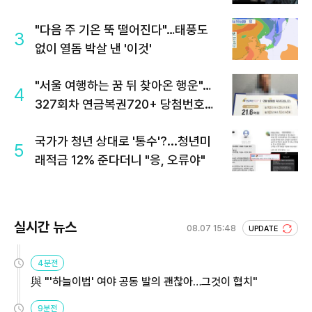
"다음 주 기온 뚝 떨어진다"…태풍도
3
없이 열돔 박살 낸 '이것'
"서울 여행하는 꿈 뒤 찾아온 행운"…
4
327회차 연금복권720+ 당첨번호조
회 주목
국가가 청년 상대로 '통수'?...청년미
5
래적금 12% 준다더니 "응, 오류야"
실시간 뉴스
08.07 15:48
UPDATE
4분전
與 "'하늘이법' 여야 공동 발의 괜찮아…그것이 협치"
9분전