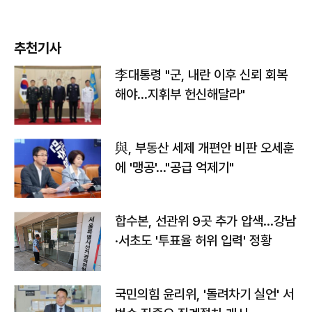
추천기사
李대통령 "군, 내란 이후 신뢰 회복
해야…지휘부 헌신해달라"
與, 부동산 세제 개편안 비판 오세훈
에 '맹공'…"공급 억제기"
합수본, 선관위 9곳 추가 압색…강남
·서초도 '투표율 허위 입력' 정황
국민의힘 윤리위, '돌려차기 실언' 서