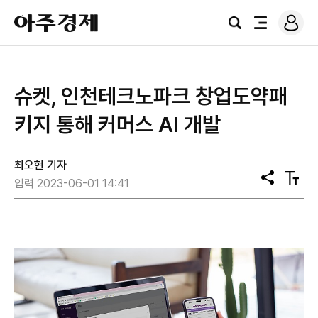
로
아
그
검
전
주
인
색
체
경
메
제
뉴
슈켓, 인천테크노파크 창업도약패
키지 통해 커머스 AI 개발
최오현 기자
공
텍
입력 2023-06-01 14:41
유
스
트
크
기