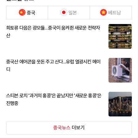
중국
일본
베트남
희토류 다음은 광모듈…중국이 움켜쥔 새로운 전략자
산
중국산 에어콘을 웃돈 주고 산다...유럽 열광시킨 메이
디
스티븐 로치 '과거의 홍콩'은 끝났지만 '새로운 홍콩'은
진행중
중국뉴스
더보기