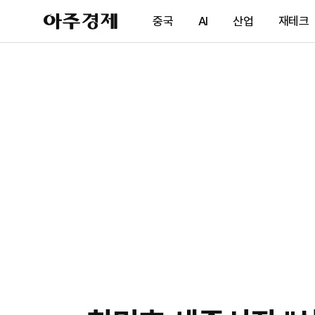
아
중국
AI
산업
재테크
주
경
제