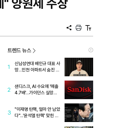
" 양원제 주장
공
프
텍
유
린
스
트
트
크
기
트렌드 뉴스
신남성연대 배인규 대표 사
1
망…인천 아파트서 숨진 채
발견
샌디스크, AI 수요에 '매출
2
4.7배'…가이던스 실망에
'주가는 하락'
"이재명 탄핵, 얼마 안 남았
3
다"...'윤석열 탄핵' 맞힌 무
당, '성지글' 등장