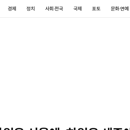
경제
정치
사회·전국
국제
포토
문화·연예