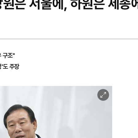
상원은 서울에, 하원은 세종에
 구조"
'도 주장
이
미
지
확
대