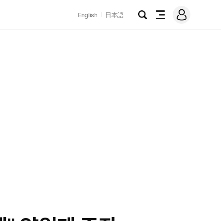
로
English
日本語
그
검
전
인
색
체
메
뉴