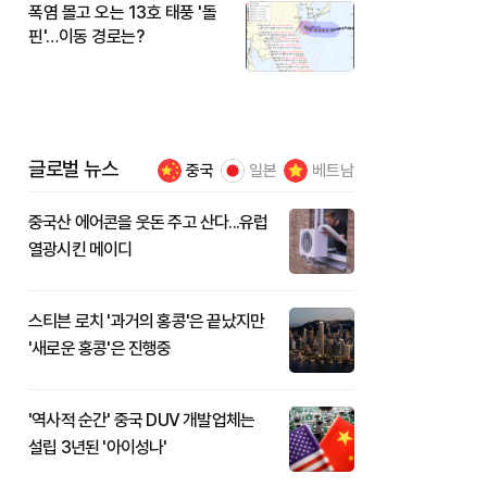
폭염 몰고 오는 13호 태풍 '돌
핀'…이동 경로는?
글로벌 뉴스
중국
일본
베트남
중국산 에어콘을 웃돈 주고 산다...유럽
열광시킨 메이디
스티븐 로치 '과거의 홍콩'은 끝났지만
'새로운 홍콩'은 진행중
'역사적 순간' 중국 DUV 개발업체는
설립 3년된 '아이성나'