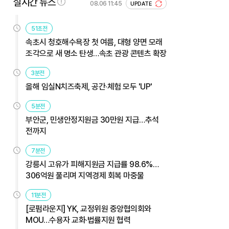
실시간 뉴스
08.06 11:45
UPDATE
51초전
속초시 청호해수욕장 첫 여름, 대형 양면 모래
조각으로 새 명소 탄생…속초 관광 콘텐츠 확장
3분전
올해 임실N치즈축제, 공간·체험 모두 'UP'
5분전
부안군, 민생안정지원금 30만원 지급…추석
전까지
7분전
강릉시 고유가 피해지원금 지급률 98.6%…
306억원 풀리며 지역경제 회복 마중물
11분전
[로펌라운지] YK, 교정위원 중앙협의회와
MOU…수용자 교화·법률지원 협력