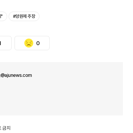
"
#양원제 주장
1
0
g@ajunews.com
포 금지