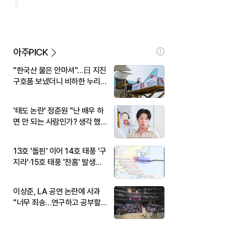
아주PICK
"한국산 물은 안마셔"…日 지진
구호품 보냈더니 비하한 누리
꾼
'태도 논란' 정준원 "난 배우 하
면 안 되는 사람인가? 생각 했
다"
13호 '돌핀' 이어 14호 태풍 '구
지라'·15호 태풍 '찬홈' 발생…
현재 위치와 이동경로는?
이상준, LA 공연 논란에 사과
"너무 죄송…연구하고 공부할
것"