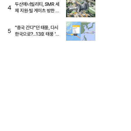
두산에너빌리티, SMR 세
4
제 지원·빌 게이츠 방한 기
대에 5%대 강세
"중국 간다"던 태풍, 다시
5
한국으로?...13호 태풍 '돌
핀' 방향 급전환