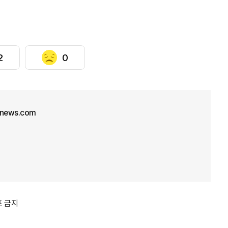
2
0
unews.com
포 금지