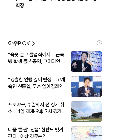
회장
아주PICK
"속옷 빨고 졸업식까지"…근육
병 학생 돌본 공익, 코미디언 김
규원이었다
"경솔한 언행 깊이 반성"…고개
숙인 신동엽, 무슨 일이길래?
프로야구, 주말까지 전 경기 취
소…11일 재개·오후 7시 경기
시작
태풍 '돌핀'·'찬홈' 한반도 빗겨
간다…예상 경로는?