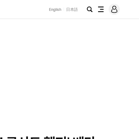
로
English
日本語
그
검
전
인
색
체
메
뉴