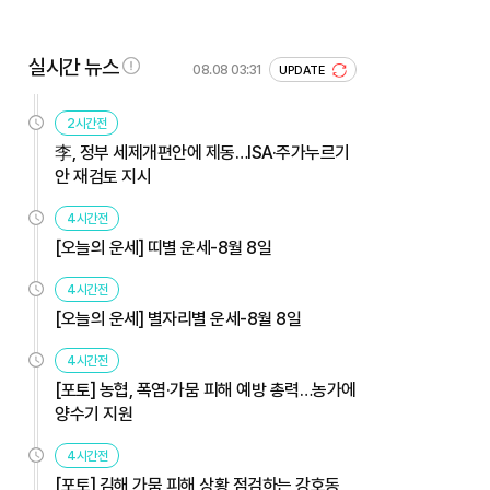
실시간 뉴스
08.08 03:31
UPDATE
2시간전
李, 정부 세제개편안에 제동…ISA·주가누르기
안 재검토 지시
4시간전
[오늘의 운세] 띠별 운세-8월 8일
4시간전
[오늘의 운세] 별자리별 운세-8월 8일
4시간전
[포토] 농협, 폭염·가뭄 피해 예방 총력…농가에
양수기 지원
4시간전
[포토] 김해 가뭄 피해 상황 점검하는 강호동