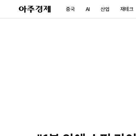
아
중국
AI
산업
재테크
주
경
제