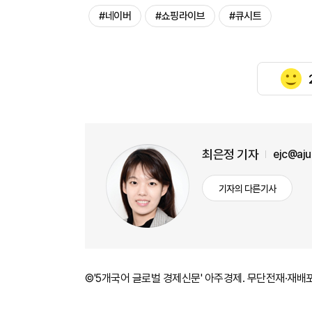
#네이버
#쇼핑라이브
#큐시트
최은정 기자
ejc@aj
기자의 다른기사
©'5개국어 글로벌 경제신문' 아주경제. 무단전재·재배