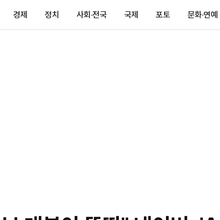
경제
정치
사회·전국
국제
포토
문화·연예