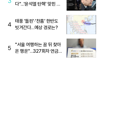
3
다"...'윤석열 탄핵' 맞힌 무
당, '성지글' 등장
태풍 '돌핀'·'찬홈' 한반도
4
빗겨간다…예상 경로는?
"서울 여행하는 꿈 뒤 찾아
5
온 행운"…327회차 연금
복권720+ 당첨번호조회
주목