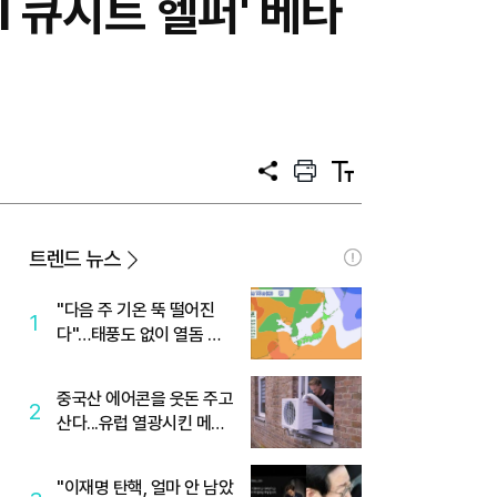
I 큐시트 헬퍼' 베타
공
프
텍
유
린
스
트
트
크
기
트렌드 뉴스
"다음 주 기온 뚝 떨어진
1
다"…태풍도 없이 열돔 박
살 낸 '이것'
중국산 에어콘을 웃돈 주고
2
산다...유럽 열광시킨 메이
디
"이재명 탄핵, 얼마 안 남았