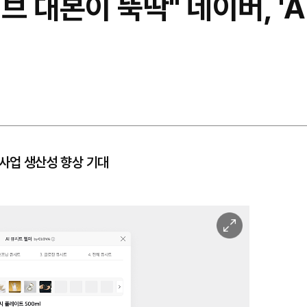
브 대본이 뚝딱" 네이버, 'A
 사업 생산성 향상 기대
이
미
지
확
대