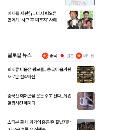
이재룡 재판行…다시 떠오른
연예계 '사고 후 미조치' 사례
글로벌 뉴스
중국
일본
베트남
희토류 다음은 광모듈…중국이 움켜쥔
새로운 전략자산
중국산 에어콘을 웃돈 주고 산다...유럽
열광시킨 메이디
스티븐 로치 '과거의 홍콩'은 끝났지만
'새로운 홍콩'은 진행중