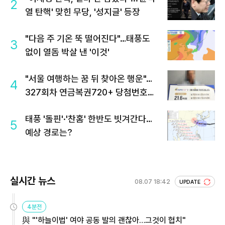
2
열 탄핵' 맞힌 무당, '성지글' 등장
"다음 주 기온 뚝 떨어진다"…태풍도
3
없이 열돔 박살 낸 '이것'
"서울 여행하는 꿈 뒤 찾아온 행운"…
4
327회차 연금복권720+ 당첨번호조
회 주목
태풍 '돌핀'·'찬홈' 한반도 빗겨간다…
5
예상 경로는?
실시간 뉴스
08.07 18:42
UPDATE
4분전
與 "'하늘이법' 여야 공동 발의 괜찮아…그것이 협치"