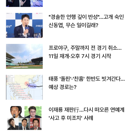
다
"경솔한 언행 깊이 반성"…고개 숙인
신동엽, 무슨 일이길래?
프로야구, 주말까지 전 경기 취소…
11일 재개·오후 7시 경기 시작
태풍 '돌핀'·'찬홈' 한반도 빗겨간다…
예상 경로는?
이재룡 재판行…다시 떠오른 연예계
'사고 후 미조치' 사례