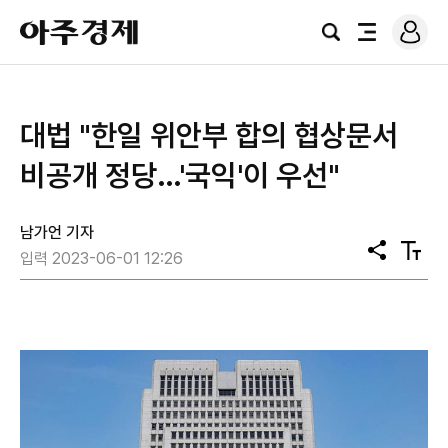
로
아
그
검
전
주
인
색
체
경
메
제
뉴
대법 "한일 위안부 합의 협상문서
비공개 정당…'국익'이 우선"
남가언 기자
공
텍
입력 2023-06-01 12:26
유
스
트
크
기