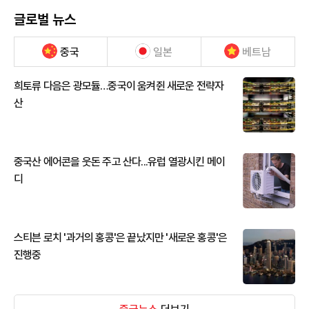
글로벌 뉴스
중국
일본
베트남
희토류 다음은 광모듈…중국이 움켜쥔 새로운 전략자
산
중국산 에어콘을 웃돈 주고 산다...유럽 열광시킨 메이
디
스티븐 로치 '과거의 홍콩'은 끝났지만 '새로운 홍콩'은
진행중