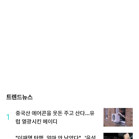
트렌드뉴스
중국산 에어콘을 웃돈 주고 산다...유
1
럽 열광시킨 메이디
"이재명 탄핵, 얼마 안 남았다"...'윤석