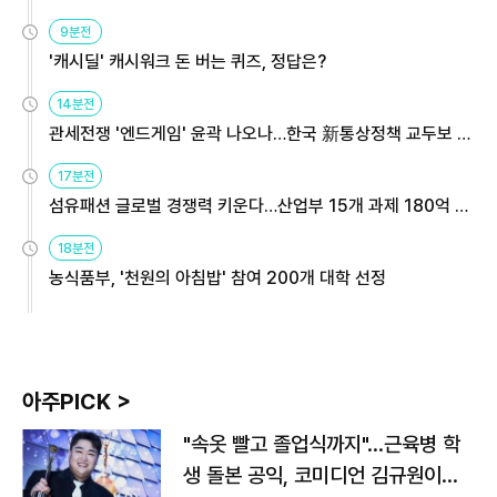
9분전
'캐시딜' 캐시워크 돈 버는 퀴즈, 정답은?
14분전
관세전쟁 '엔드게임' 윤곽 나오나…한국 新통상정책 교두보 활
용해야
17분전
섬유패션 글로벌 경쟁력 키운다…산업부 15개 과제 180억 지
원
18분전
농식품부, '천원의 아침밥' 참여 200개 대학 선정
아주PICK >
"속옷 빨고 졸업식까지"…근육병 학
생 돌본 공익, 코미디언 김규원이었