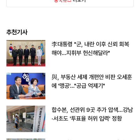
중국뉴스
더보기
추천기사
李대통령 "군, 내란 이후 신뢰 회복
해야…지휘부 헌신해달라"
與, 부동산 세제 개편안 비판 오세훈
에 '맹공'…"공급 억제기"
합수본, 선관위 9곳 추가 압색…강남
·서초도 '투표율 허위 입력' 정황