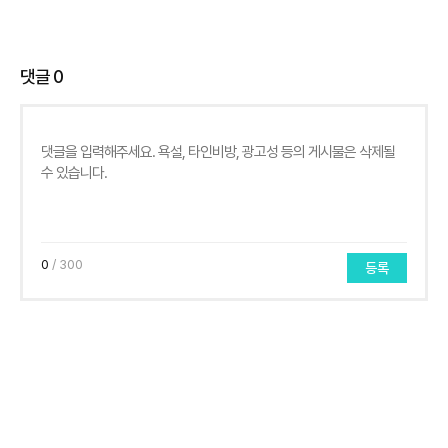
댓글
0
0
/ 300
등록