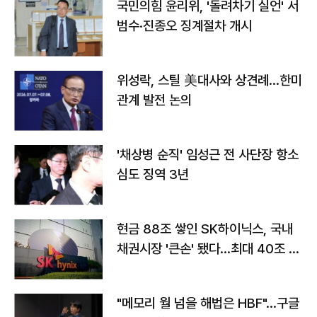
국민의힘 윤리위, '돌려차기 실언' 서
범수·진종오 징계절차 개시
위성락, 스틸 美대사와 상견례…한미
관계 발전 논의
'채상병 순직' 임성근 전 사단장 항소
심도 징역 3년
현금 88조 쌓인 SK하이닉스, 국내
채권시장 '큰손' 됐다…최대 40조 투
자
"메모리 월 넘을 해법은 HBF"…구글