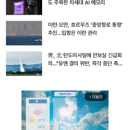
도 주목한 차세대 AI 메모리
이란·오만, 호르무즈 '중앙항로 통항'
추진…입항은 이란 관리
靑, 北 탄도미사일에 안보실 긴급회
의…"유엔 결의 위반, 즉각 중단 촉
구"
더보기
arrow_forward_ios