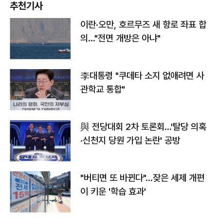
추천기사
이란·오만, 호르무즈 새 항로 좌표 합
의…"전면 개방은 아냐"
李대통령 "쿠데타 소지 없애려면 사
관학교 통합"
與 전당대회 2차 토론회…'탈당 의혹
·신천지 당원 가입 논란' 공방
"버티면 또 바뀐다"…잦은 세제 개편
이 키운 '학습 효과'