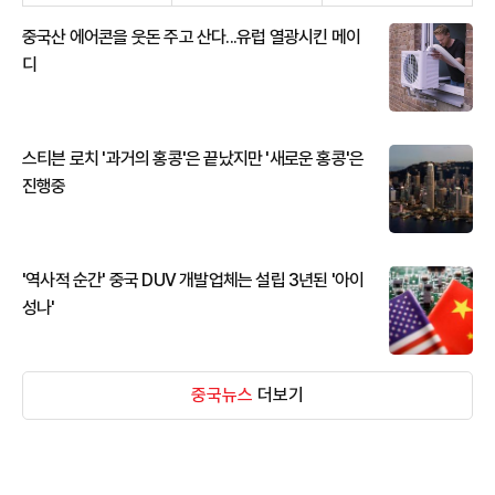
중국산 에어콘을 웃돈 주고 산다...유럽 열광시킨 메이
디
스티븐 로치 '과거의 홍콩'은 끝났지만 '새로운 홍콩'은
진행중
'역사적 순간' 중국 DUV 개발업체는 설립 3년된 '아이
성나'
중국뉴스
더보기