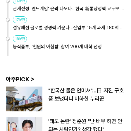
14분전
관세전쟁 '엔드게임' 윤곽 나오나…한국 新통상정책 교두보 활
용해야
17분전
섬유패션 글로벌 경쟁력 키운다…산업부 15개 과제 180억 지
원
18분전
농식품부, '천원의 아침밥' 참여 200개 대학 선정
아주PICK >
"한국산 물은 안마셔"…日 지진 구호
품 보냈더니 비하한 누리꾼
'태도 논란' 정준원 "난 배우 하면 안
되는 사람인가? 생각 했다"