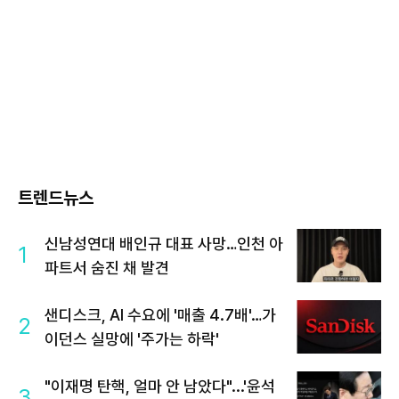
트렌드뉴스
신남성연대 배인규 대표 사망…인천 아
1
파트서 숨진 채 발견
샌디스크, AI 수요에 '매출 4.7배'…가
2
이던스 실망에 '주가는 하락'
"이재명 탄핵, 얼마 안 남았다"...'윤석
3