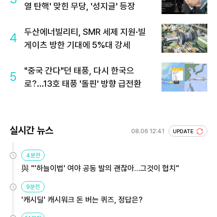
열 탄핵' 맞힌 무당, '성지글' 등장
두산에너빌리티, SMR 세제 지원·빌
4
게이츠 방한 기대에 5%대 강세
"중국 간다"던 태풍, 다시 한국으
5
로?...13호 태풍 '돌핀' 방향 급전환
실시간 뉴스
08.06 12:41
UPDATE
4분전
與 "'하늘이법' 여야 공동 발의 괜찮아…그것이 협치"
9분전
'캐시딜' 캐시워크 돈 버는 퀴즈, 정답은?