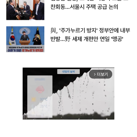
찬회동...서울시 주택 공급 논의
與, '주가누르기 방지' 정부안에 내부
반발…野 세제 개편안 연일 '맹공'
더보기
arrow_forward_ios
Unmute