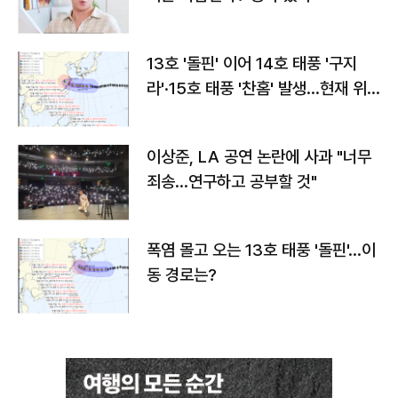
13호 '돌핀' 이어 14호 태풍 '구지
라'·15호 태풍 '찬홈' 발생…현재 위
치와 이동경로는?
이상준, LA 공연 논란에 사과 "너무
죄송…연구하고 공부할 것"
폭염 몰고 오는 13호 태풍 '돌핀'…이
동 경로는?