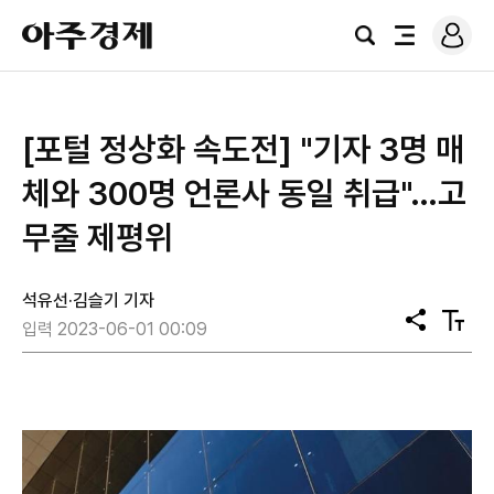
로
아
그
검
전
주
인
색
체
경
메
제
뉴
[포털 정상화 속도전] "기자 3명 매
체와 300명 언론사 동일 취급"…고
무줄 제평위
석유선·김슬기 기자
공
텍
입력 2023-06-01 00:09
유
스
트
크
기