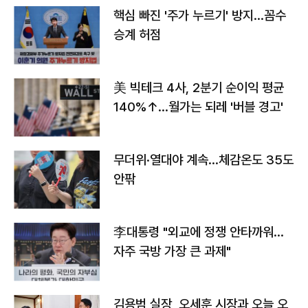
핵심 빠진 '주가 누르기' 방지…꼼수
승계 허점
美 빅테크 4사, 2분기 순이익 평균
140%↑…월가는 되레 '버블 경고'
무더위·열대야 계속…체감온도 35도
안팎
李대통령 "외교에 정쟁 안타까워…
자주 국방 가장 큰 과제"
김용범 실장, 오세훈 시장과 오늘 오