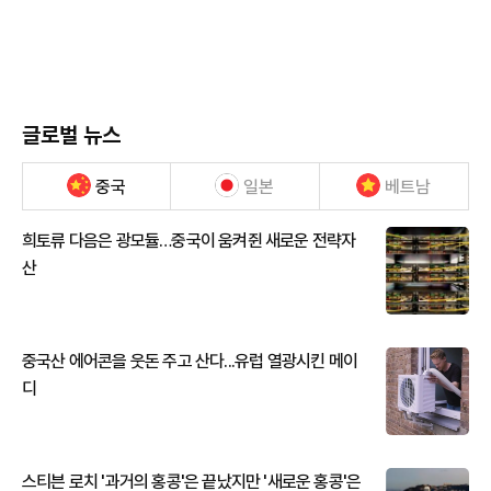
글로벌 뉴스
중국
일본
베트남
희토류 다음은 광모듈…중국이 움켜쥔 새로운 전략자
산
중국산 에어콘을 웃돈 주고 산다...유럽 열광시킨 메이
디
스티븐 로치 '과거의 홍콩'은 끝났지만 '새로운 홍콩'은