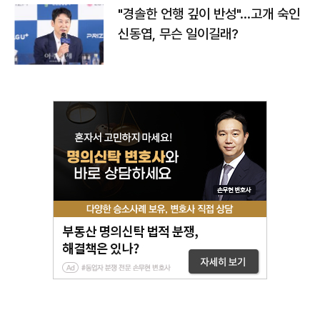
"경솔한 언행 깊이 반성"…고개 숙인
신동엽, 무슨 일이길래?