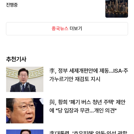
진행중
중국뉴스
더보기
추천기사
李, 정부 세제개편안에 제동…ISA·주
가누르기안 재검토 지시
與, 황희 '폐기 버스 청년 주택' 제안
에 "당 입장과 무관…개인 의견"
李대통령, '호우피해' 안동·의성 관할