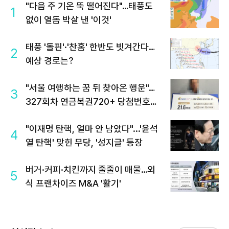
"다음 주 기온 뚝 떨어진다"…태풍도
1
없이 열돔 박살 낸 '이것'
태풍 '돌핀'·'찬홈' 한반도 빗겨간다…
2
예상 경로는?
"서울 여행하는 꿈 뒤 찾아온 행운"…
3
327회차 연금복권720+ 당첨번호조
회 주목
"이재명 탄핵, 얼마 안 남았다"...'윤석
4
열 탄핵' 맞힌 무당, '성지글' 등장
버거·커피·치킨까지 줄줄이 매물…외
5
식 프랜차이즈 M&A '활기'