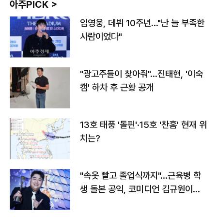
아주PICK >
임영웅, 데뷔 10주년…"난 늘 부족한
사람이었다"
"광고주들이 찾아줘"…진태현, '이숙
캠' 하차 후 근황 공개
13호 태풍 '돌핀'·15호 '찬홈' 현재 위
치는?
"속옷 빨고 졸업식까지"…근육병 학
생 돌본 공익, 코미디언 김규원이었
다