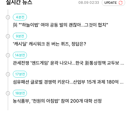
실시간 뉴스
08.09 02:33
UPDATE
4분전
與 "'하늘이법' 여야 공동 발의 괜찮아…그것이 협치"
9분전
'캐시딜' 캐시워크 돈 버는 퀴즈, 정답은?
14분전
관세전쟁 '엔드게임' 윤곽 나오나…한국 新통상정책 교두보 활
용해야
17분전
섬유패션 글로벌 경쟁력 키운다…산업부 15개 과제 180억 지
원
18분전
농식품부, '천원의 아침밥' 참여 200개 대학 선정