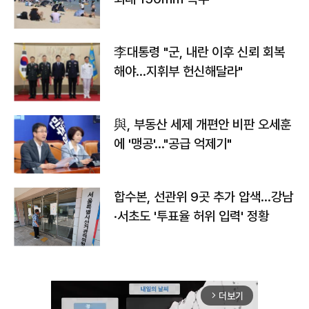
李대통령 "군, 내란 이후 신뢰 회복
해야…지휘부 헌신해달라"
與, 부동산 세제 개편안 비판 오세훈
에 '맹공'…"공급 억제기"
합수본, 선관위 9곳 추가 압색…강남
·서초도 '투표율 허위 입력' 정황
더보기
arrow_forward_ios