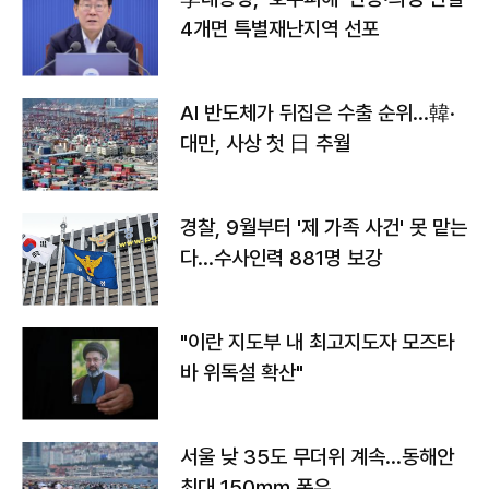
4개면 특별재난지역 선포
AI 반도체가 뒤집은 수출 순위…韓·
대만, 사상 첫 日 추월
경찰, 9월부터 '제 가족 사건' 못 맡는
다…수사인력 881명 보강
"이란 지도부 내 최고지도자 모즈타
바 위독설 확산"
서울 낮 35도 무더위 계속…동해안
최대 150㎜ 폭우