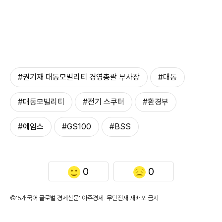
#권기재 대동모빌리티 경영총괄 부사장
#대동
#대동모빌리티
#전기 스쿠터
#환경부
#에임스
#GS100
#BSS
0
0
©'5개국어 글로벌 경제신문' 아주경제. 무단전재·재배포 금지