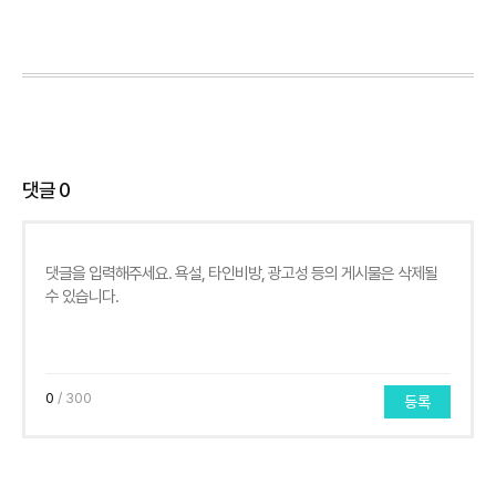
댓글
0
0
/ 300
등록