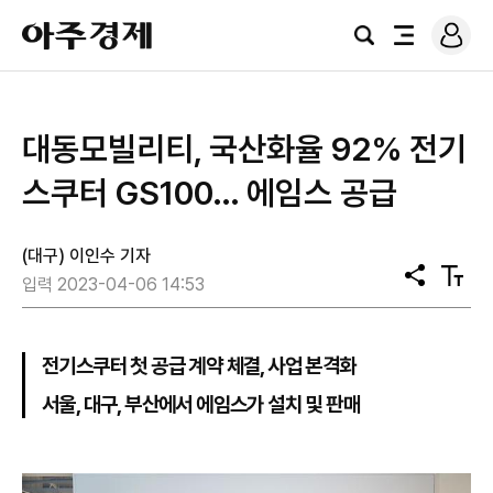
로
아
그
검
전
주
인
색
체
경
메
제
뉴
대동모빌리티, 국산화율 92% 전기
스쿠터 GS100… 에임스 공급
(대구) 이인수 기자
공
텍
입력 2023-04-06 14:53
유
스
트
크
기
전기스쿠터 첫 공급 계약 체결, 사업 본격화
서울, 대구, 부산에서 에임스가 설치 및 판매