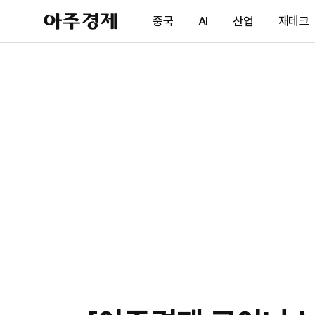
아
중국
AI
산업
재테크
주
경
제