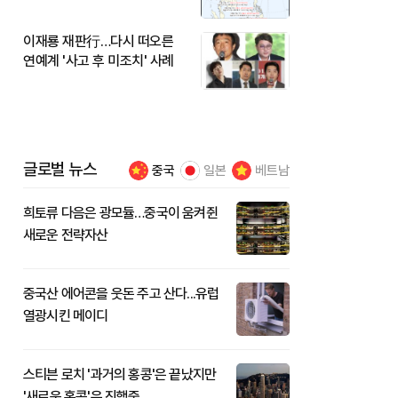
이재룡 재판行…다시 떠오른
연예계 '사고 후 미조치' 사례
글로벌 뉴스
중국
일본
베트남
희토류 다음은 광모듈…중국이 움켜쥔
새로운 전략자산
중국산 에어콘을 웃돈 주고 산다...유럽
열광시킨 메이디
스티븐 로치 '과거의 홍콩'은 끝났지만
'새로운 홍콩'은 진행중