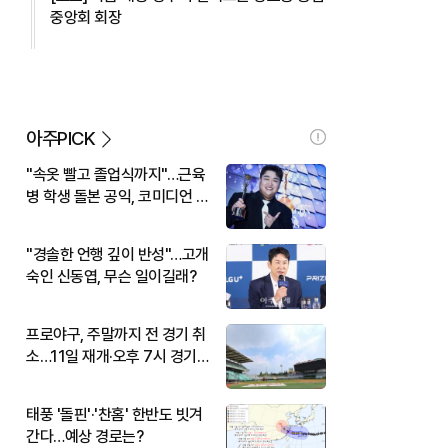
중앙회 회장
아주PICK
"속옷 빨고 졸업식까지"…근육
병 학생 돌본 공익, 코미디언 김
규원이었다
"경솔한 언행 깊이 반성"…고개
숙인 신동엽, 무슨 일이길래?
프로야구, 주말까지 전 경기 취
소…11일 재개·오후 7시 경기
시작
태풍 '돌핀'·'찬홈' 한반도 빗겨
간다…예상 경로는?