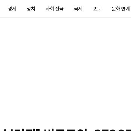
경제
정치
사회·전국
국제
포토
문화·연예