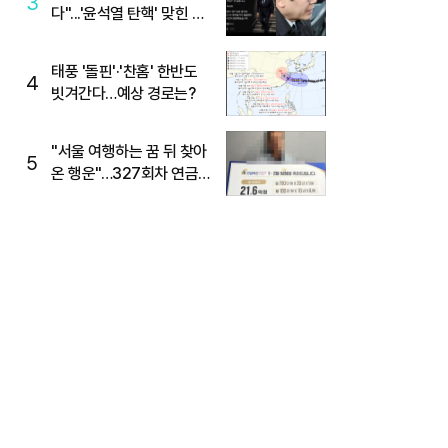
3
다"...'윤석열 탄핵' 맞힌 무
당, '성지글' 등장
태풍 '돌핀'·'찬홈' 한반도
4
빗겨간다…예상 경로는?
"서울 여행하는 꿈 뒤 찾아
5
온 행운"…327회차 연금
복권720+ 당첨번호조회
주목