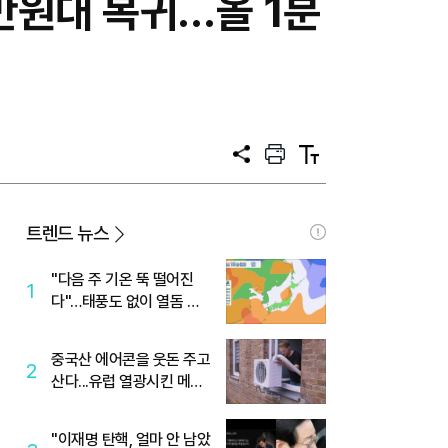
만원대 복귀…올 1분
공
프
텍
유
린
스
트
트
크
기
트렌드 뉴스
"다음 주 기온 뚝 떨어진
1
다"…태풍도 없이 열돔 박
살 낸 '이것'
중국산 에어콘을 웃돈 주고
2
산다...유럽 열광시킨 메이
디
"이재명 탄핵, 얼마 안 남았