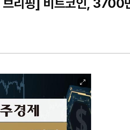
브리핑] 비트코인, 3700
이
미
지
확
대