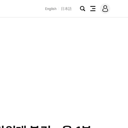
로
English
日本語
그
검
전
인
색
체
메
뉴