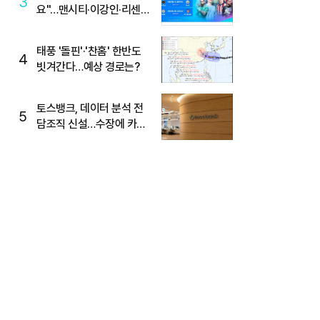
3
요"…맨시티·이강인·리센느
뜬다, 6호선 혼잡 예상
태풍 '돌핀'·'찬홈' 한반도
4
빗겨간다…예상 경로는?
토스뱅크, 데이터 분석 전
5
담조직 신설…수장에 카카
오 출신 선임