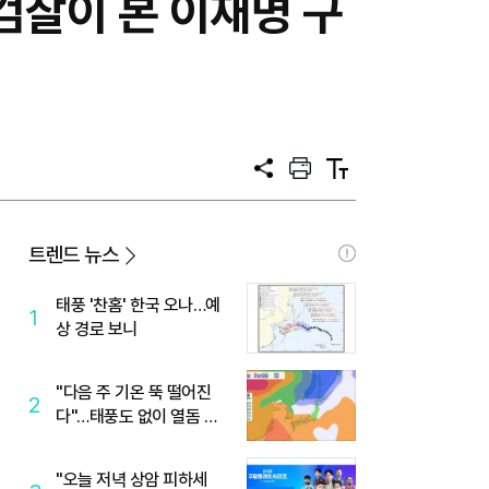
.검찰이 본 이재명 구
공
프
텍
유
린
스
트
트
크
기
트렌드 뉴스
태풍 '찬홈' 한국 오나…예
1
상 경로 보니
"다음 주 기온 뚝 떨어진
2
다"…태풍도 없이 열돔 박
살 낸 '이것'
"오늘 저녁 상암 피하세