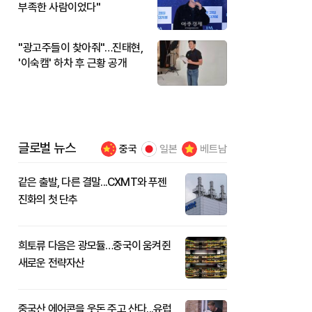
부족한 사람이었다"
"광고주들이 찾아줘"…진태현,
'이숙캠' 하차 후 근황 공개
글로벌 뉴스
중국
일본
베트남
같은 출발, 다른 결말...CXMT와 푸젠
진화의 첫 단추
희토류 다음은 광모듈…중국이 움켜쥔
새로운 전략자산
중국산 에어콘을 웃돈 주고 산다...유럽