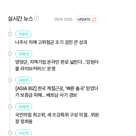
실시간 뉴스
08.10 13:00
UPDATE
10분전
나주시 치매 고위험군 조기 검진 큰 성과
20분전
양양군, 지역기업 온라인 판로 넓힌다…'강원더
몰 라이브커머스' 운영
30분전
[ASIA BIZ] 한국 계절근로, '빠른 출국' 믿었다
가 보증금 피해... 베트남 사기 경보
60분전
국민의힘 최고위, 새 조강특위 구성 의결…위원
장 정희용
1시간전