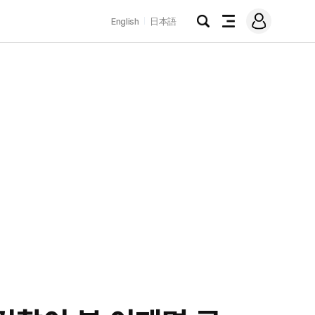
로
English
日本語
그
검
전
인
색
체
메
뉴