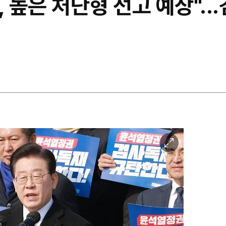
, 높은 처단형 선고 예상"..
이
미
지
확
대