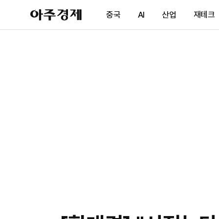
아
중국
AI
산업
재테크
주
경
제