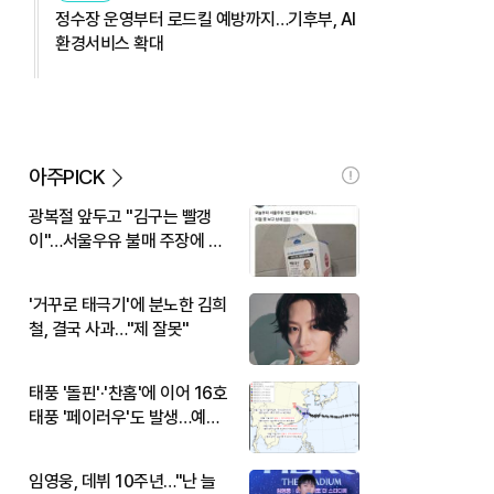
정수장 운영부터 로드킬 예방까지…기후부, AI
환경서비스 확대
아주PICK
광복절 앞두고 "김구는 빨갱
이"…서울우유 불매 주장에 황
당
'거꾸로 태극기'에 분노한 김희
철, 결국 사과…"제 잘못"
태풍 '돌핀'·'찬홈'에 이어 16호
태풍 '페이러우'도 발생…예상
경로 보니
임영웅, 데뷔 10주년…"난 늘