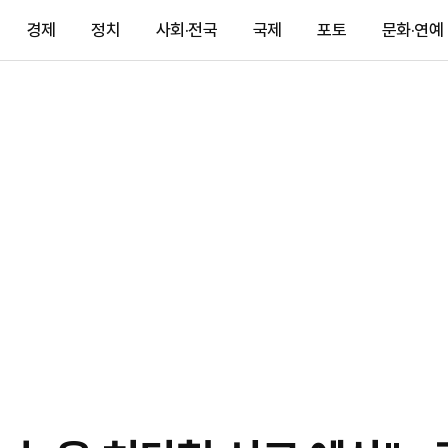
경제
정치
사회·전국
국제
포토
문화·연예