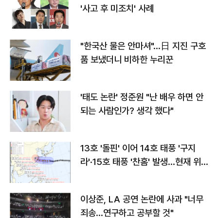
'사고 후 미조치' 사례
"한국산 물은 안마셔"…日 지진 구호
품 보냈더니 비하한 누리꾼
'태도 논란' 정준원 "난 배우 하면 안
되는 사람인가? 생각 했다"
13호 '돌핀' 이어 14호 태풍 '구지
라'·15호 태풍 '찬홈' 발생…현재 위
치와 이동경로는?
이상준, LA 공연 논란에 사과 "너무
죄송…연구하고 공부할 것"