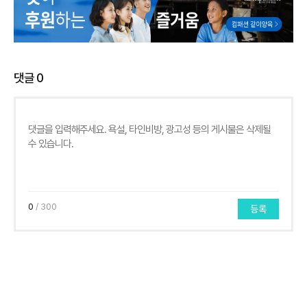
댓글
0
0
/ 300
등록