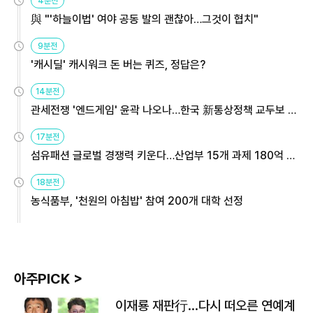
4분전
與 "'하늘이법' 여야 공동 발의 괜찮아…그것이 협치"
9분전
'캐시딜' 캐시워크 돈 버는 퀴즈, 정답은?
14분전
관세전쟁 '엔드게임' 윤곽 나오나…한국 新통상정책 교두보 활
용해야
17분전
섬유패션 글로벌 경쟁력 키운다…산업부 15개 과제 180억 지
원
18분전
농식품부, '천원의 아침밥' 참여 200개 대학 선정
아주PICK >
이재룡 재판行…다시 떠오른 연예계