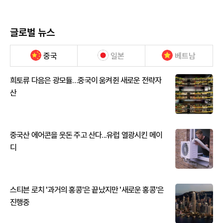
글로벌 뉴스
중국
일본
베트남
희토류 다음은 광모듈…중국이 움켜쥔 새로운 전략자
산
중국산 에어콘을 웃돈 주고 산다...유럽 열광시킨 메이
디
스티븐 로치 '과거의 홍콩'은 끝났지만 '새로운 홍콩'은
진행중