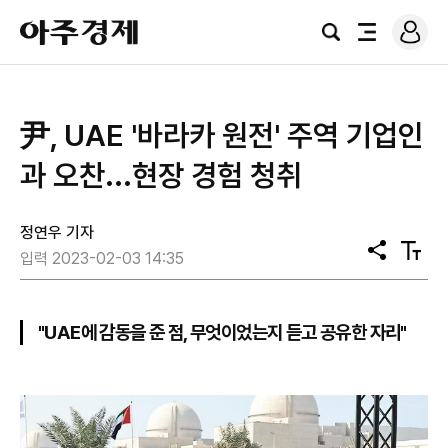
로
아
그
검
전
주
인
색
체
경
메
제
뉴
尹, UAE '바라카 원전' 주역 기업인
과 오찬...현장 경험 청취
정연우 기자
공
텍
입력 2023-02-03 14:35
유
스
트
크
기
"UAE에 감동을 준 점, 무엇이었는지 듣고 공유한 자리"