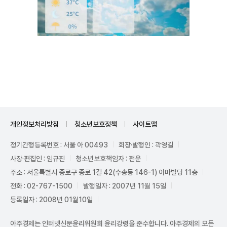
Unmute
개인정보처리방침
청소년보호정책
사이트맵
정기간행등록번호 : 서울 아 00493
회장·발행인 : 곽영길
사장·편집인 : 임규진
청소년보호책임자 : 전운
주소 : 서울특별시 종로구 종로 1길 42(수송동 146-1) 이마빌딩 11층
전화 : 02-767-1500
발행일자 : 2007년 11월 15일
등록일자 : 2008년 01월10일
아주경제는 인터넷신문윤리위원회 윤리강령을 준수합니다. 아주경제의 모든