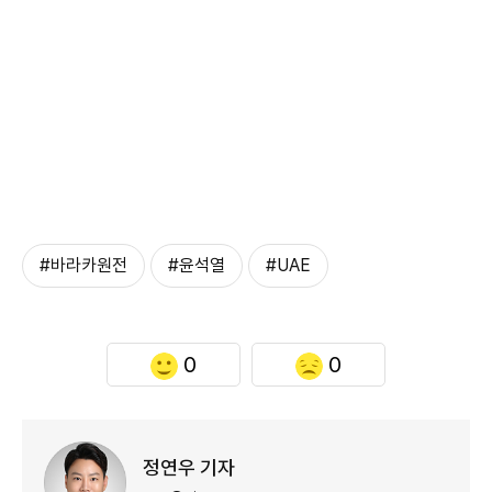
#바라카원전
#윤석열
#UAE
0
0
정연우 기자