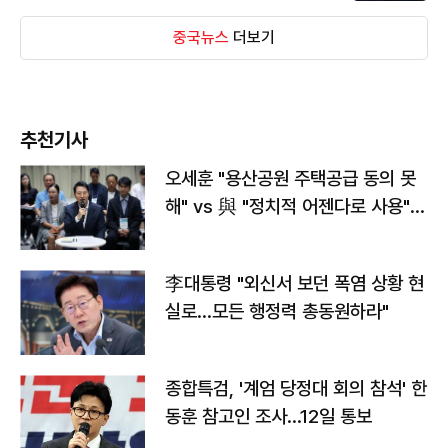
중국뉴스
더보기
추천기사
오세훈 "용산공원 주택공급 동의 못
해" vs 與 "정치적 어젠다로 사용"
맞불
李대통령 "외신서 보던 폭염 상황 현
실로…모든 행정력 총동원하라"
종합특검, '계엄 당정대 회의 참석' 한
동훈 참고인 조사...12일 통보