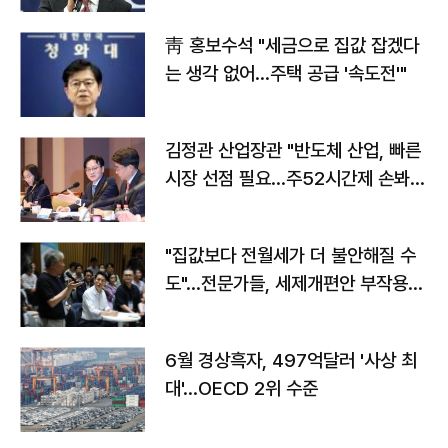
靑 홍보수석 "세금으로 집값 잡겠다
는 생각 없어…주택 공급 '속도전'"
김정관 산업장관 "반도체 산업, 빠른
시장 선점 필요…주52시간제 손봐
야"
"집값보다 전월세가 더 불안해질 수
도"…전문가들, 세제개편안 부작용
우려
6월 경상흑자, 497억달러 '사상 최
대'…OECD 2위 수준