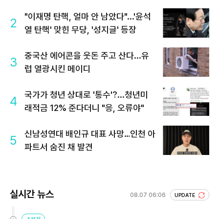
"이재명 탄핵, 얼마 안 남았다"...'윤석
2
열 탄핵' 맞힌 무당, '성지글' 등장
중국산 에어콘을 웃돈 주고 산다...유
3
럽 열광시킨 메이디
국가가 청년 상대로 '통수'?...청년미
4
래적금 12% 준다더니 "응, 오류야"
신남성연대 배인규 대표 사망…인천 아
5
파트서 숨진 채 발견
실시간 뉴스
08.07 06:06
UPDATE