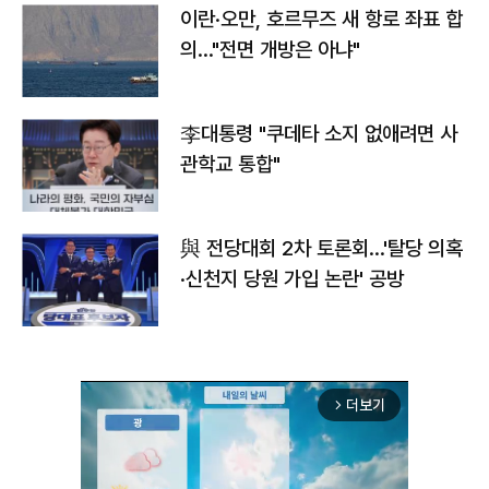
이란·오만, 호르무즈 새 항로 좌표 합
의…"전면 개방은 아냐"
李대통령 "쿠데타 소지 없애려면 사
관학교 통합"
與 전당대회 2차 토론회…'탈당 의혹
·신천지 당원 가입 논란' 공방
더보기
arrow_forward_ios