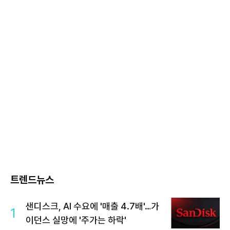
트렌드뉴스
샌디스크, AI 수요에 '매출 4.7배'…가
1
이던스 실망에 '주가는 하락'