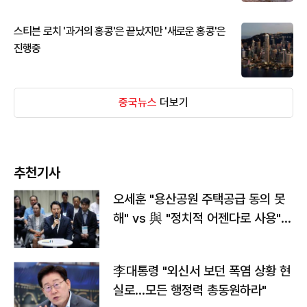
스티븐 로치 '과거의 홍콩'은 끝났지만 '새로운 홍콩'은
진행중
중국뉴스
더보기
추천기사
오세훈 "용산공원 주택공급 동의 못
해" vs 與 "정치적 어젠다로 사용"
맞불
李대통령 "외신서 보던 폭염 상황 현
실로…모든 행정력 총동원하라"