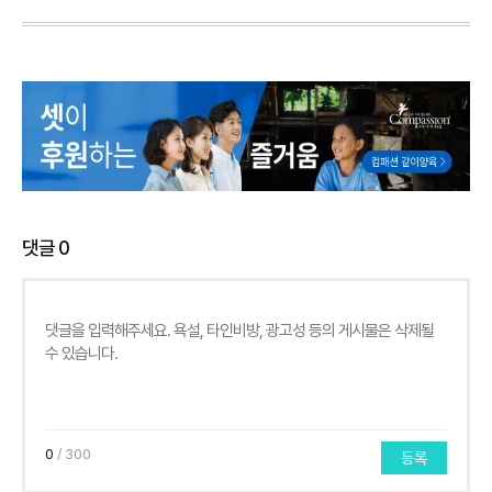
댓글
0
0
/ 300
등록