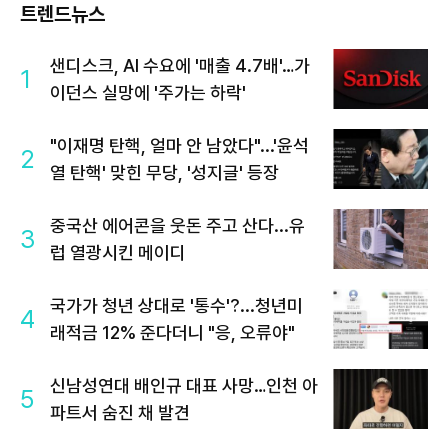
트렌드뉴스
샌디스크, AI 수요에 '매출 4.7배'…가
1
이던스 실망에 '주가는 하락'
"이재명 탄핵, 얼마 안 남았다"...'윤석
2
열 탄핵' 맞힌 무당, '성지글' 등장
중국산 에어콘을 웃돈 주고 산다...유
3
럽 열광시킨 메이디
국가가 청년 상대로 '통수'?...청년미
4
래적금 12% 준다더니 "응, 오류야"
신남성연대 배인규 대표 사망…인천 아
5
파트서 숨진 채 발견