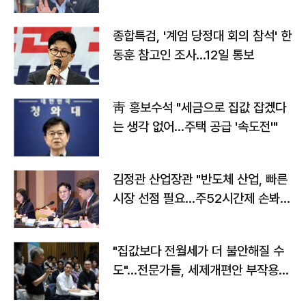
종합특검, '계엄 당정대 회의 참석' 한
동훈 참고인 조사...12일 통보
靑 홍보수석 "세금으로 집값 잡겠다
는 생각 없어…주택 공급 '속도전'"
김정관 산업장관 "반도체 산업, 빠른
시장 선점 필요…주52시간제 손봐
야"
"집값보다 전월세가 더 불안해질 수
도"…전문가들, 세제개편안 부작용
우려