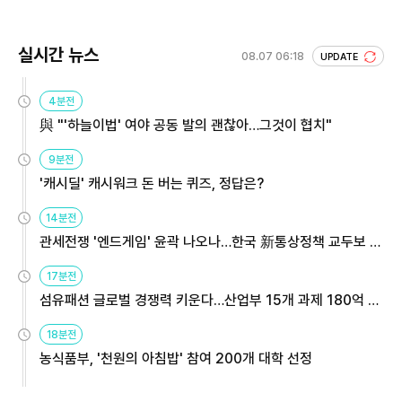
실시간 뉴스
08.07 06:18
UPDATE
4분전
與 "'하늘이법' 여야 공동 발의 괜찮아…그것이 협치"
9분전
'캐시딜' 캐시워크 돈 버는 퀴즈, 정답은?
14분전
관세전쟁 '엔드게임' 윤곽 나오나…한국 新통상정책 교두보 활
용해야
17분전
섬유패션 글로벌 경쟁력 키운다…산업부 15개 과제 180억 지
원
18분전
농식품부, '천원의 아침밥' 참여 200개 대학 선정