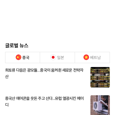
글로벌 뉴스
중국
일본
베트남
희토류 다음은 광모듈…중국이 움켜쥔 새로운 전략자
산
중국산 에어콘을 웃돈 주고 산다...유럽 열광시킨 메이
디