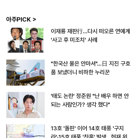
아주PICK >
이재룡 재판行…다시 떠오른 연예계
'사고 후 미조치' 사례
"한국산 물은 안마셔"…日 지진 구호
품 보냈더니 비하한 누리꾼
'태도 논란' 정준원 "난 배우 하면 안
되는 사람인가? 생각 했다"
13호 '돌핀' 이어 14호 태풍 '구지
라'·15호 태풍 '찬홈' 발생…현재 위