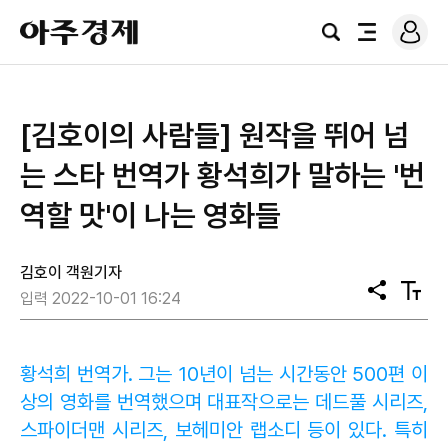
로
아
그
검
전
주
인
색
체
경
메
제
뉴
[김호이의 사람들] 원작을 뛰어 넘
는 스타 번역가 황석희가 말하는 '번
역할 맛'이 나는 영화들
김호이 객원기자
공
텍
입력 2022-10-01 16:24
유
스
트
크
기
황석희 번역가. 그는 10년이 넘는 시간동안 500편 이
상의 영화를 번역했으며 대표작으로는 데드풀 시리즈,
스파이더맨 시리즈, 보헤미안 랩소디 등이 있다. 특히