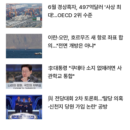
6월 경상흑자, 497억달러 '사상 최
대'…OECD 2위 수준
이란·오만, 호르무즈 새 항로 좌표 합
의…"전면 개방은 아냐"
李대통령 "쿠데타 소지 없애려면 사
관학교 통합"
與 전당대회 2차 토론회…'탈당 의혹
·신천지 당원 가입 논란' 공방