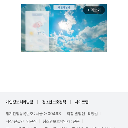
더보기
arrow_forward_ios
Unmute
개인정보처리방침
청소년보호정책
사이트맵
정기간행등록번호 : 서울 아 00493
회장·발행인 : 곽영길
사장·편집인 : 임규진
청소년보호책임자 : 전운