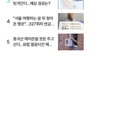
3
빗겨간다…예상 경로는?
"서울 여행하는 꿈 뒤 찾아
4
온 행운"…327회차 연금
복권720+ 당첨번호조회
주목
중국산 에어콘을 웃돈 주고
5
산다...유럽 열광시킨 메이
디