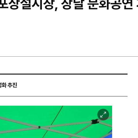
줄포상설시장, 장날 문화공연
성화 추진
이
미
지