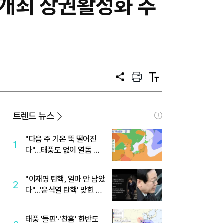
 개최 상권활성화 추
공
프
텍
유
린
스
트
트
크
기
트렌드 뉴스
"다음 주 기온 뚝 떨어진
1
다"…태풍도 없이 열돔 박
살 낸 '이것'
"이재명 탄핵, 얼마 안 남았
2
다"...'윤석열 탄핵' 맞힌 무
당, '성지글' 등장
태풍 '돌핀'·'찬홈' 한반도