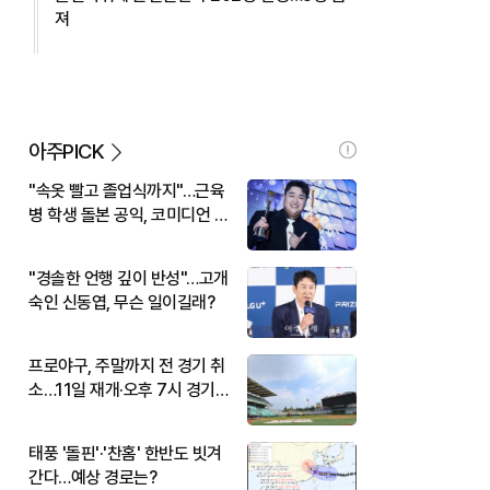
져
아주PICK
"속옷 빨고 졸업식까지"…근육
병 학생 돌본 공익, 코미디언 김
규원이었다
"경솔한 언행 깊이 반성"…고개
숙인 신동엽, 무슨 일이길래?
프로야구, 주말까지 전 경기 취
소…11일 재개·오후 7시 경기
시작
태풍 '돌핀'·'찬홈' 한반도 빗겨
간다…예상 경로는?