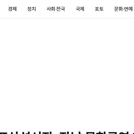
경제
정치
사회·전국
국제
포토
문화·연예