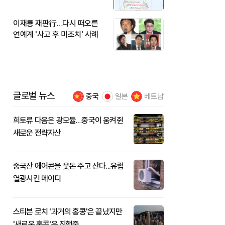
이재룡 재판行…다시 떠오른
연예계 '사고 후 미조치' 사례
글로벌 뉴스
중국
일본
베트남
희토류 다음은 광모듈…중국이 움켜쥔
새로운 전략자산
중국산 에어콘을 웃돈 주고 산다...유럽
열광시킨 메이디
스티븐 로치 '과거의 홍콩'은 끝났지만
'새로운 홍콩'은 진행중