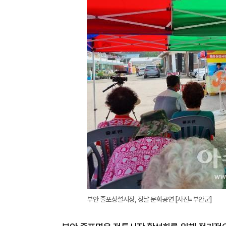
부안 줄포상설시장, 장날 문화공연 [사진=부안군]