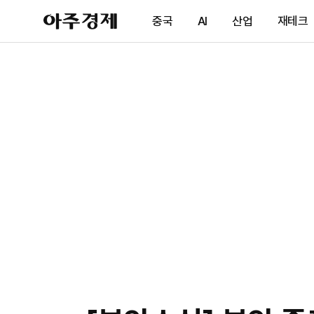
아
중국
AI
산업
재테크
주
경
제