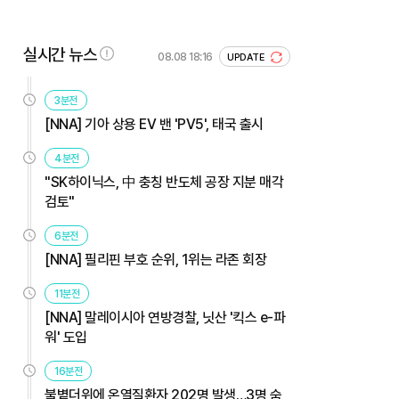
실시간 뉴스
08.08 18:16
UPDATE
3분전
[NNA] 기아 상용 EV 밴 'PV5', 태국 출시
4분전
"SK하이닉스, 中 충칭 반도체 공장 지분 매각
검토"
6분전
[NNA] 필리핀 부호 순위, 1위는 라존 회장
11분전
[NNA] 말레이시아 연방경찰, 닛산 '킥스 e-파
워' 도입
16분전
불볕더위에 온열질환자 202명 발생…3명 숨