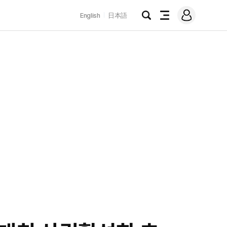
로
English
日本語
그
검
전
인
색
체
메
뉴