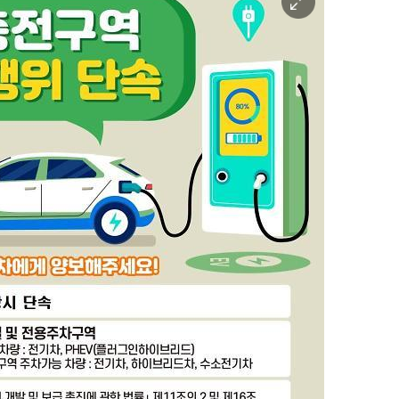
미
지
확
대