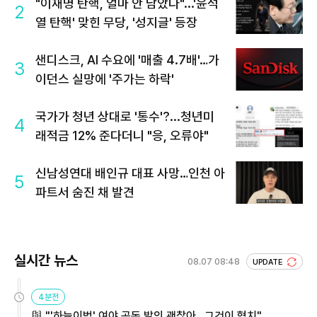
"이재명 탄핵, 얼마 안 남았다"...'윤석
2
열 탄핵' 맞힌 무당, '성지글' 등장
샌디스크, AI 수요에 '매출 4.7배'…가
3
이던스 실망에 '주가는 하락'
국가가 청년 상대로 '통수'?...청년미
4
래적금 12% 준다더니 "응, 오류야"
신남성연대 배인규 대표 사망…인천 아
5
파트서 숨진 채 발견
실시간 뉴스
08.07 08:48
UPDATE
4분전
與 "'하늘이법' 여야 공동 발의 괜찮아…그것이 협치"