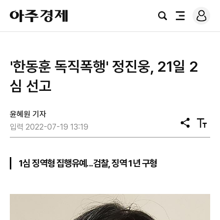
로
아
그
검
전
주
인
색
체
경
메
제
뉴
'한동훈 독직폭행' 정진웅, 21일 2
심 선고
윤혜원 기자
공
텍
입력 2022-07-19 13:19
유
스
트
크
기
1심 징역형 집행유예...검찰, 징역 1년 구형