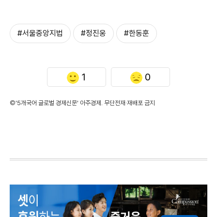
#서울중앙지법
#정진웅
#한동훈
1
0
©'5개국어 글로벌 경제신문' 아주경제. 무단전재·재배포 금지