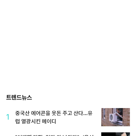
트렌드뉴스
중국산 에어콘을 웃돈 주고 산다...유
1
럽 열광시킨 메이디