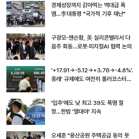
경제성장까지 갉아먹는 역대급 폭
염…李대통령 "국가적 기후 재난"
구광모-젠슨황, 美 실리콘밸리서 다
음주 회동…로봇·피지컬AI 협력 논의
'+17.91→-5.12→+3.76→-4.8%'…'
종레' 규제에도 여전히 롤러코스터
타는 코스피
'입추'에도 낮 최고 39도 폭염 절
정…한밤 '열대야' 지속
오세훈 "용산공원 주택공급 동의 못