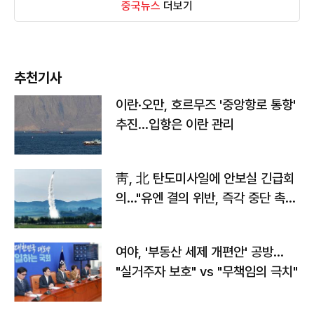
중국뉴스
더보기
추천기사
이란·오만, 호르무즈 '중앙항로 통항'
추진…입항은 이란 관리
靑, 北 탄도미사일에 안보실 긴급회
의…"유엔 결의 위반, 즉각 중단 촉
구"
여야, '부동산 세제 개편안' 공방…
"실거주자 보호" vs "무책임의 극치"