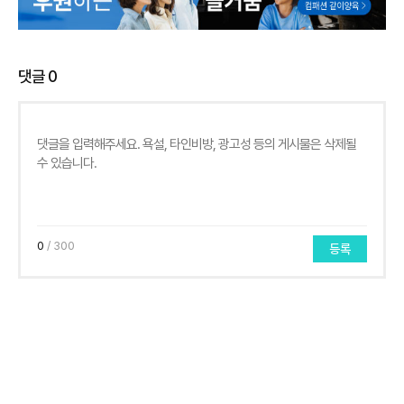
댓글
0
0
/ 300
등록