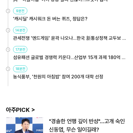
9분전
'캐시딜' 캐시워크 돈 버는 퀴즈, 정답은?
14분전
관세전쟁 '엔드게임' 윤곽 나오나…한국 新통상정책 교두보 활
용해야
17분전
섬유패션 글로벌 경쟁력 키운다…산업부 15개 과제 180억 지
원
18분전
농식품부, '천원의 아침밥' 참여 200개 대학 선정
아주PICK >
"경솔한 언행 깊이 반성"…고개 숙인
신동엽, 무슨 일이길래?