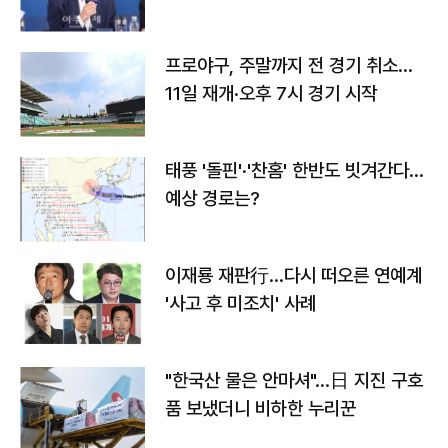
프로야구, 주말까지 전 경기 취소…
11일 재개·오후 7시 경기 시작
태풍 '돌핀'·'찬홈' 한반도 빗겨간다…
예상 경로는?
이재룡 재판行…다시 떠오른 연예계
'사고 후 미조치' 사례
"한국산 물은 안마셔"…日 지진 구호
품 보냈더니 비하한 누리꾼