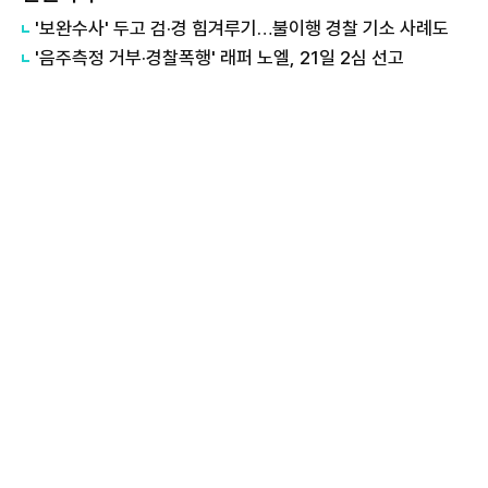
'보완수사' 두고 검·경 힘겨루기…불이행 경찰 기소 사례도
'음주측정 거부·경찰폭행' 래퍼 노엘, 21일 2심 선고