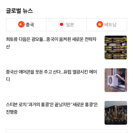
글로벌 뉴스
중국
일본
베트남
희토류 다음은 광모듈…중국이 움켜쥔 새로운 전략자
산
중국산 에어콘을 웃돈 주고 산다...유럽 열광시킨 메이
디
스티븐 로치 '과거의 홍콩'은 끝났지만 '새로운 홍콩'은
진행중