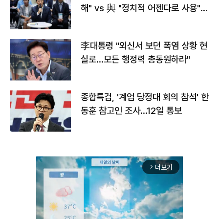
해" vs 與 "정치적 어젠다로 사용"
맞불
李대통령 "외신서 보던 폭염 상황 현
실로…모든 행정력 총동원하라"
종합특검, '계엄 당정대 회의 참석' 한
동훈 참고인 조사...12일 통보
더보기
arrow_forward_ios