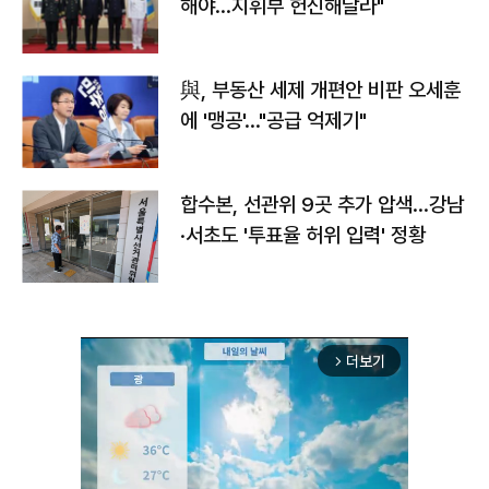
해야…지휘부 헌신해달라"
與, 부동산 세제 개편안 비판 오세훈
에 '맹공'…"공급 억제기"
합수본, 선관위 9곳 추가 압색…강남
·서초도 '투표율 허위 입력' 정황
더보기
arrow_forward_ios