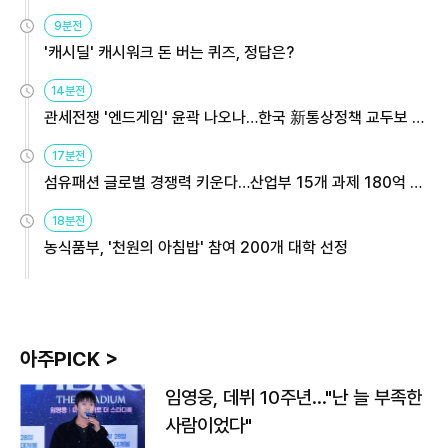
9분전
'캐시딜' 캐시워크 돈 버는 퀴즈, 정답은?
14분전
관세전쟁 '엔드게임' 윤곽 나오나…한국 新통상정책 교두보 활
용해야
17분전
섬유패션 글로벌 경쟁력 키운다…산업부 15개 과제 180억 지
원
18분전
농식품부, '천원의 아침밥' 참여 200개 대학 선정
아주PICK >
임영웅, 데뷔 10주년…"난 늘 부족한
사람이었다"