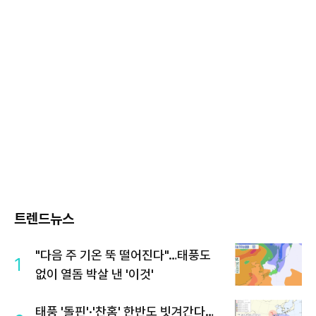
트렌드뉴스
"다음 주 기온 뚝 떨어진다"…태풍도
1
없이 열돔 박살 낸 '이것'
태풍 '돌핀'·'찬홈' 한반도 빗겨간다…