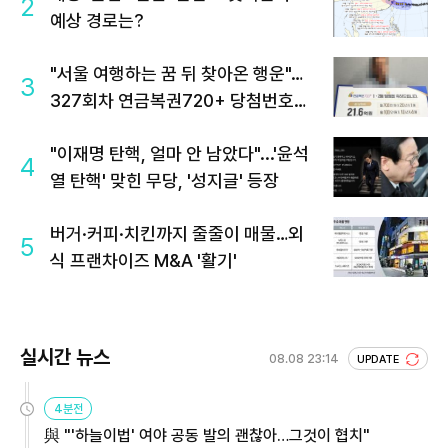
2
예상 경로는?
"서울 여행하는 꿈 뒤 찾아온 행운"…
3
327회차 연금복권720+ 당첨번호조
회 주목
"이재명 탄핵, 얼마 안 남았다"...'윤석
4
열 탄핵' 맞힌 무당, '성지글' 등장
버거·커피·치킨까지 줄줄이 매물…외
5
식 프랜차이즈 M&A '활기'
실시간 뉴스
08.08 23:14
UPDATE
4분전
與 "'하늘이법' 여야 공동 발의 괜찮아…그것이 협치"