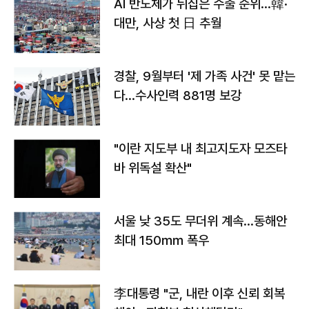
AI 반도체가 뒤집은 수출 순위…韓·
대만, 사상 첫 日 추월
경찰, 9월부터 '제 가족 사건' 못 맡는
다…수사인력 881명 보강
"이란 지도부 내 최고지도자 모즈타
바 위독설 확산"
서울 낮 35도 무더위 계속…동해안
최대 150㎜ 폭우
李대통령 "군, 내란 이후 신뢰 회복