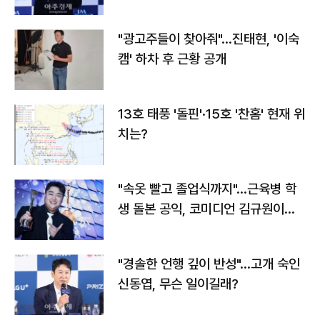
"광고주들이 찾아줘"…진태현, '이숙
캠' 하차 후 근황 공개
13호 태풍 '돌핀'·15호 '찬홈' 현재 위
치는?
"속옷 빨고 졸업식까지"…근육병 학
생 돌본 공익, 코미디언 김규원이었
다
"경솔한 언행 깊이 반성"…고개 숙인
신동엽, 무슨 일이길래?