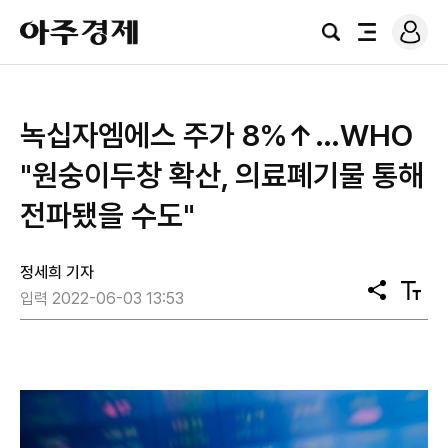
로
아
그
검
전
주
인
색
체
경
메
제
뉴
녹십자엠에스 주가 8%↑…WHO
"원숭이두창 확산, 의료폐기물 통해
전파됐을 수도"
정세희 기자
공
텍
입력 2022-06-03 13:53
유
스
트
크
기