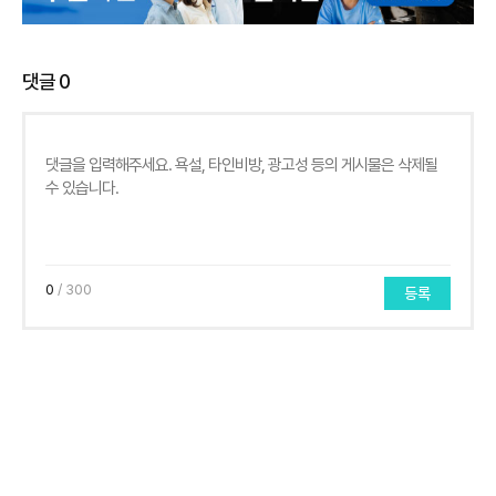
댓글
0
0
/ 300
등록