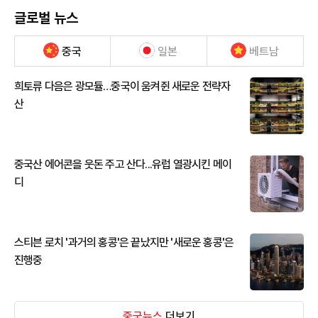
글로벌 뉴스
중국
일본
베트남
희토류 다음은 광모듈…중국이 움켜쥔 새로운 전략자
산
중국산 에어콘을 웃돈 주고 산다...유럽 열광시킨 메이
디
스티븐 로치 '과거의 홍콩'은 끝났지만 '새로운 홍콩'은
진행중
중국뉴스
더보기