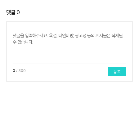
댓글
0
0
/ 300
등록