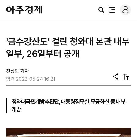
로
아
그
검
전
주
인
색
체
경
메
제
뉴
'금수강산도' 걸린 청와대 본관 내부
일부, 26일부터 공개
전성민 기자
공
텍
입력 2022-05-24 16:21
유
스
트
크
기
청와대국민개방추진단, 대통령집무실·무궁화실 등 내부
개방