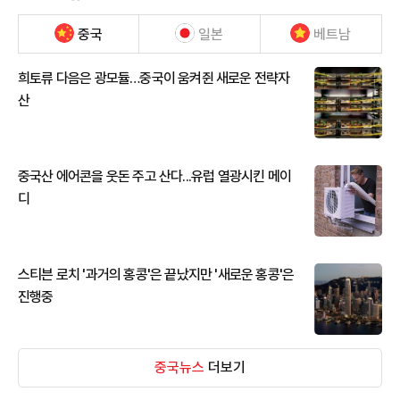
중국
일본
베트남
희토류 다음은 광모듈…중국이 움켜쥔 새로운 전략자
산
중국산 에어콘을 웃돈 주고 산다...유럽 열광시킨 메이
디
스티븐 로치 '과거의 홍콩'은 끝났지만 '새로운 홍콩'은
진행중
중국뉴스
더보기