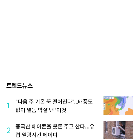
트렌드뉴스
"다음 주 기온 뚝 떨어진다"…태풍도
1
없이 열돔 박살 낸 '이것'
중국산 에어콘을 웃돈 주고 산다...유
2
럽 열광시킨 메이디