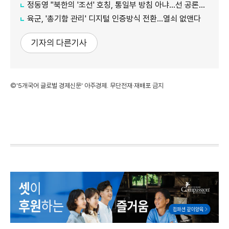
정동영 "북한의 '조선' 호칭, 통일부 방침 아냐...선 공론화 먼저"
육군, '총기함 관리' 디지털 인증방식 전환…열쇠 없앤다
기자의 다른기사
©'5개국어 글로벌 경제신문' 아주경제. 무단전재·재배포 금지