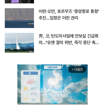
이란·오만, 호르무즈 '중앙항로 통항'
추진…입항은 이란 관리
靑, 北 탄도미사일에 안보실 긴급회
의…"유엔 결의 위반, 즉각 중단 촉
구"
더보기
arrow_forward_ios