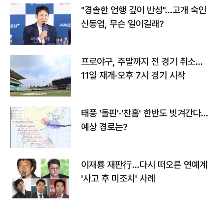
"경솔한 언행 깊이 반성"…고개 숙인
신동엽, 무슨 일이길래?
프로야구, 주말까지 전 경기 취소…
11일 재개·오후 7시 경기 시작
태풍 '돌핀'·'찬홈' 한반도 빗겨간다…
예상 경로는?
이재룡 재판行…다시 떠오른 연예계
'사고 후 미조치' 사례