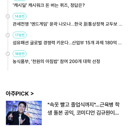
'캐시딜' 캐시워크 돈 버는 퀴즈, 정답은?
14분전
관세전쟁 '엔드게임' 윤곽 나오나…한국 新통상정책 교두보 활
용해야
17분전
섬유패션 글로벌 경쟁력 키운다…산업부 15개 과제 180억 지
원
18분전
농식품부, '천원의 아침밥' 참여 200개 대학 선정
아주PICK >
"속옷 빨고 졸업식까지"…근육병 학
생 돌본 공익, 코미디언 김규원이었
다