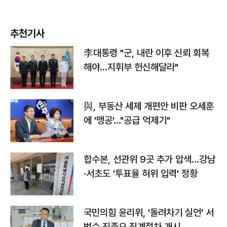
추천기사
李대통령 "군, 내란 이후 신뢰 회복
해야…지휘부 헌신해달라"
與, 부동산 세제 개편안 비판 오세훈
에 '맹공'…"공급 억제기"
합수본, 선관위 9곳 추가 압색…강남
·서초도 '투표율 허위 입력' 정황
국민의힘 윤리위, '돌려차기 실언' 서
범수·진종오 징계절차 개시