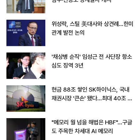
위성락, 스틸 美대사와 상견례…한미
관계 발전 논의
'채상병 순직' 임성근 전 사단장 항소
심도 징역 3년
현금 88조 쌓인 SK하이닉스, 국내
채권시장 '큰손' 됐다…최대 40조 투
자
"메모리 월 넘을 해법은 HBF"…구글
도 주목한 차세대 AI 메모리