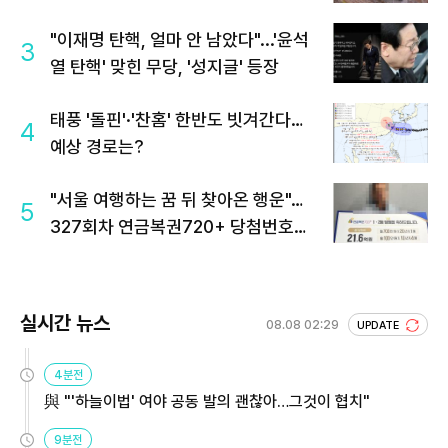
"이재명 탄핵, 얼마 안 남았다"...'윤석
3
열 탄핵' 맞힌 무당, '성지글' 등장
태풍 '돌핀'·'찬홈' 한반도 빗겨간다…
4
예상 경로는?
"서울 여행하는 꿈 뒤 찾아온 행운"…
5
327회차 연금복권720+ 당첨번호조
회 주목
실시간 뉴스
08.08 02:29
UPDATE
4분전
與 "'하늘이법' 여야 공동 발의 괜찮아…그것이 협치"
9분전