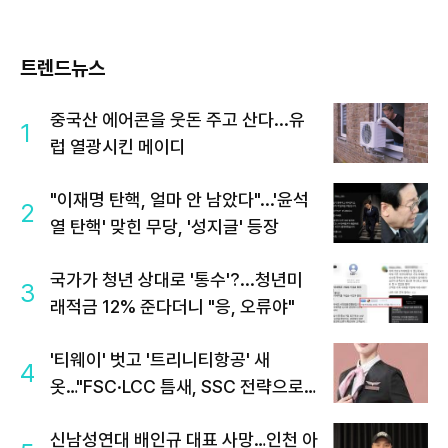
트렌드뉴스
중국산 에어콘을 웃돈 주고 산다...유
1
럽 열광시킨 메이디
"이재명 탄핵, 얼마 안 남았다"...'윤석
2
열 탄핵' 맞힌 무당, '성지글' 등장
국가가 청년 상대로 '통수'?...청년미
3
래적금 12% 준다더니 "응, 오류야"
'티웨이' 벗고 '트리니티항공' 새
4
옷…"FSC·LCC 틈새, SSC 전략으로
공략"
신남성연대 배인규 대표 사망…인천 아