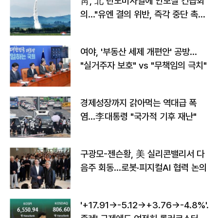
靑, 北 탄도미사일에 안보실 긴급회
의…"유엔 결의 위반, 즉각 중단 촉
구"
여야, '부동산 세제 개편안' 공방…
"실거주자 보호" vs "무책임의 극치"
경제성장까지 갉아먹는 역대급 폭
염…李대통령 "국가적 기후 재난"
구광모-젠슨황, 美 실리콘밸리서 다
음주 회동…로봇·피지컬AI 협력 논의
'+17.91→-5.12→+3.76→-4.8%'…'