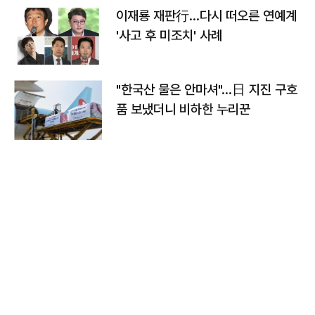
이재룡 재판行…다시 떠오른 연예계
'사고 후 미조치' 사례
"한국산 물은 안마셔"…日 지진 구호
품 보냈더니 비하한 누리꾼