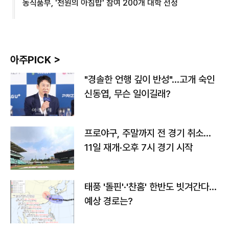
농식품부, '천원의 아침밥' 참여 200개 대학 선정
아주PICK >
"경솔한 언행 깊이 반성"…고개 숙인
신동엽, 무슨 일이길래?
프로야구, 주말까지 전 경기 취소…
11일 재개·오후 7시 경기 시작
태풍 '돌핀'·'찬홈' 한반도 빗겨간다…
예상 경로는?