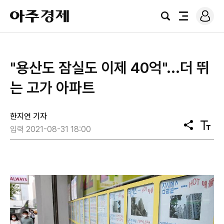
로
아
그
검
전
주
인
색
체
경
메
제
뉴
"용산도 잠실도 이제 40억"...더 뛰
는 고가 아파트
한지연 기자
공
텍
입력 2021-08-31 18:00
유
스
트
크
기