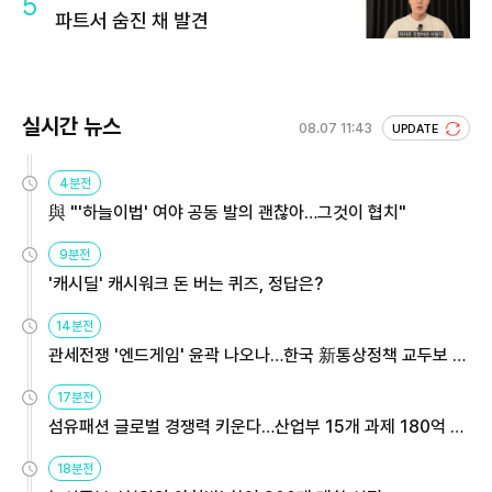
5
파트서 숨진 채 발견
실시간 뉴스
08.07 11:43
UPDATE
4분전
與 "'하늘이법' 여야 공동 발의 괜찮아…그것이 협치"
9분전
'캐시딜' 캐시워크 돈 버는 퀴즈, 정답은?
14분전
관세전쟁 '엔드게임' 윤곽 나오나…한국 新통상정책 교두보 활
용해야
17분전
섬유패션 글로벌 경쟁력 키운다…산업부 15개 과제 180억 지
원
18분전