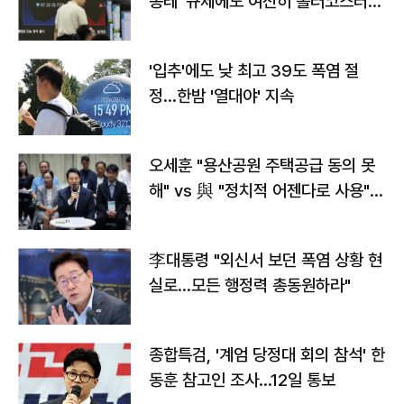
종레' 규제에도 여전히 롤러코스터
타는 코스피
'입추'에도 낮 최고 39도 폭염 절
정…한밤 '열대야' 지속
오세훈 "용산공원 주택공급 동의 못
해" vs 與 "정치적 어젠다로 사용"
맞불
李대통령 "외신서 보던 폭염 상황 현
실로…모든 행정력 총동원하라"
종합특검, '계엄 당정대 회의 참석' 한
동훈 참고인 조사...12일 통보