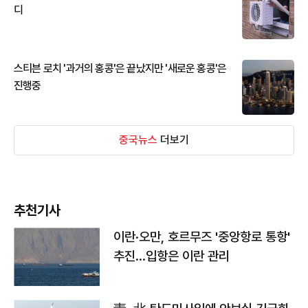
디
스티븐 로치 '과거의 홍콩'은 끝났지만 '새로운 홍콩'은
진행중
중국뉴스
더보기
추천기사
이란·오만, 호르무즈 '중앙항로 통항'
추진…입항은 이란 관리