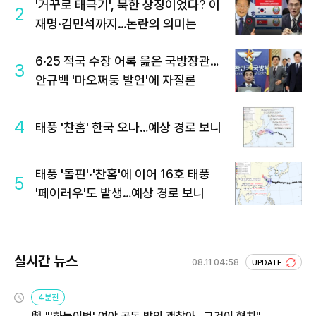
'거꾸로 태극기', 북한 상징이었다? 이
2
재명·김민석까지…논란의 의미는
6·25 적국 수장 어록 읊은 국방장관…
3
안규백 '마오쩌둥 발언'에 자질론
4
태풍 '찬홈' 한국 오나…예상 경로 보니
태풍 '돌핀'·'찬홈'에 이어 16호 태풍
5
'페이러우'도 발생…예상 경로 보니
실시간 뉴스
08.11 04:58
UPDATE
4분전