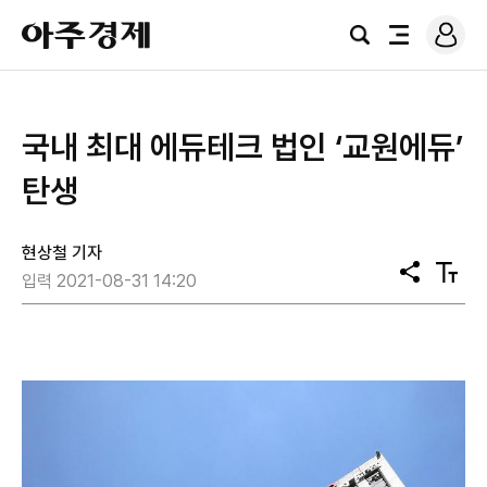
로
아
그
검
전
주
인
색
체
경
메
제
뉴
국내 최대 에듀테크 법인 ‘교원에듀’
탄생
현상철 기자
공
텍
입력 2021-08-31 14:20
유
스
트
크
기