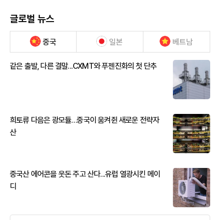
글로벌 뉴스
중국
일본
베트남
같은 출발, 다른 결말...CXMT와 푸젠진화의 첫 단추
희토류 다음은 광모듈…중국이 움켜쥔 새로운 전략자
산
중국산 에어콘을 웃돈 주고 산다...유럽 열광시킨 메이
디