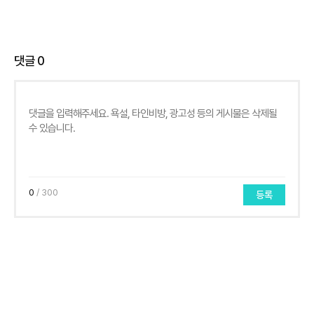
댓글
0
0
/ 300
등록