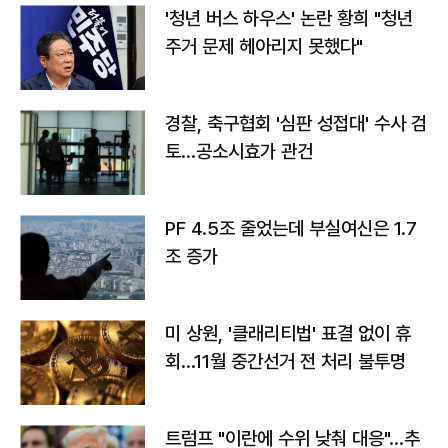
'청년 버스 하우스' 논란 황희 "청년
주거 문제 헤아리지 못했다"
경찰, 축구협회 '심판 성접대' 수사 검
토…공소시효가 관건
PF 4.5조 줄었는데 부실여신은 1.7
조 증가
미 상원, '클래리티법' 표결 없이 휴
회…11월 중간선거 전 처리 불투명
트럼프 "이란에 수위 낮춰 대응"…추