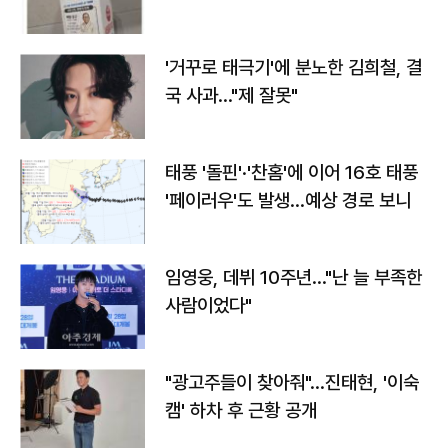
'거꾸로 태극기'에 분노한 김희철, 결
국 사과…"제 잘못"
태풍 '돌핀'·'찬홈'에 이어 16호 태풍
'페이러우'도 발생…예상 경로 보니
임영웅, 데뷔 10주년…"난 늘 부족한
사람이었다"
"광고주들이 찾아줘"…진태현, '이숙
캠' 하차 후 근황 공개