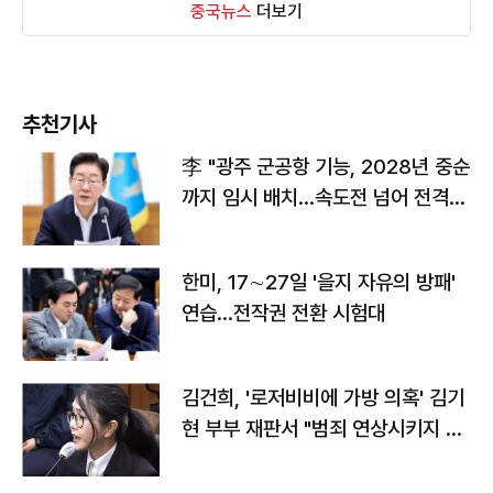
중국뉴스
더보기
추천기사
李 "광주 군공항 기능, 2028년 중순
까지 임시 배치…속도전 넘어 전격
전"
한미, 17∼27일 '을지 자유의 방패'
연습…전작권 전환 시험대
김건희, '로저비비에 가방 의혹' 김기
현 부부 재판서 "범죄 연상시키지 말
라"