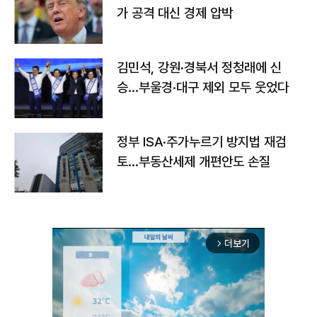
가 공격 대신 경제 압박
김민석, 강원·경북서 정청래에 신
승…부울경·대구 제외 모두 웃었다
정부 ISA·주가누르기 방지법 재검
토…부동산세제 개편안도 손질
더보기
arrow_forward_ios