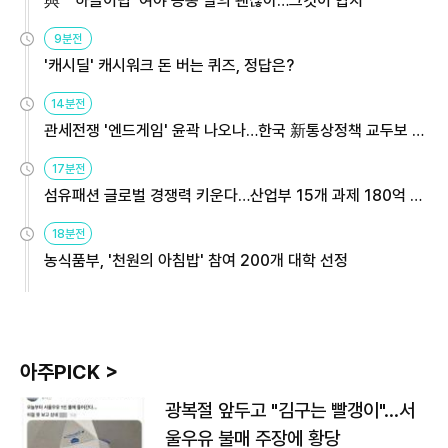
與 "'하늘이법' 여야 공동 발의 괜찮아…그것이 협치"
9분전
'캐시딜' 캐시워크 돈 버는 퀴즈, 정답은?
14분전
관세전쟁 '엔드게임' 윤곽 나오나…한국 新통상정책 교두보 활
용해야
17분전
섬유패션 글로벌 경쟁력 키운다…산업부 15개 과제 180억 지
원
18분전
농식품부, '천원의 아침밥' 참여 200개 대학 선정
아주PICK >
광복절 앞두고 "김구는 빨갱이"…서
울우유 불매 주장에 황당