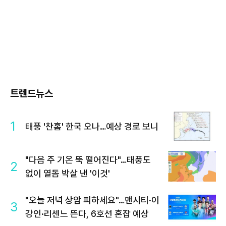
트렌드뉴스
1
태풍 '찬홈' 한국 오나…예상 경로 보니
"다음 주 기온 뚝 떨어진다"…태풍도
2
없이 열돔 박살 낸 '이것'
"오늘 저녁 상암 피하세요"…맨시티·이
3
강인·리센느 뜬다, 6호선 혼잡 예상