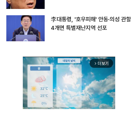
李대통령, '호우피해' 안동·의성 관할
4개면 특별재난지역 선포
더보기
arrow_forward_ios
Mute