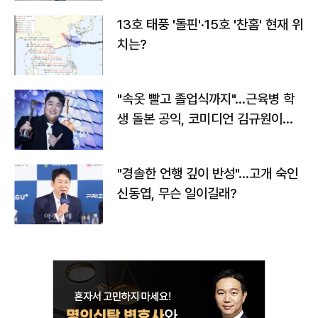
13호 태풍 '돌핀'·15호 '찬홈' 현재 위
치는?
"속옷 빨고 졸업식까지"…근육병 학
생 돌본 공익, 코미디언 김규원이었
다
"경솔한 언행 깊이 반성"…고개 숙인
신동엽, 무슨 일이길래?