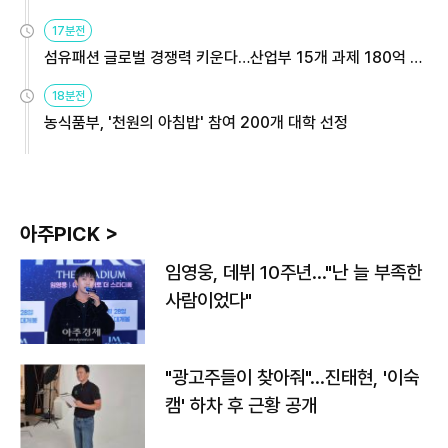
용해야
17분전
섬유패션 글로벌 경쟁력 키운다…산업부 15개 과제 180억 지
원
18분전
농식품부, '천원의 아침밥' 참여 200개 대학 선정
아주PICK >
임영웅, 데뷔 10주년…"난 늘 부족한
사람이었다"
"광고주들이 찾아줘"…진태현, '이숙
캠' 하차 후 근황 공개