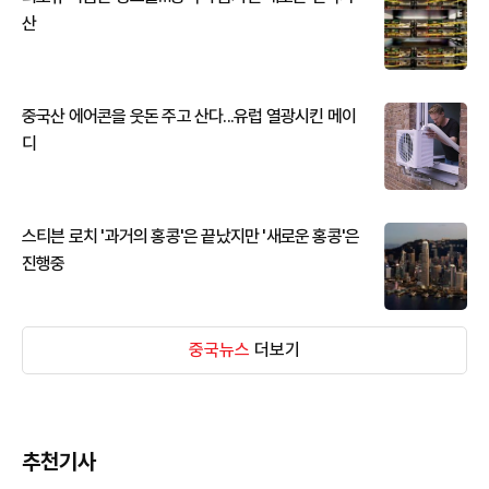
산
중국산 에어콘을 웃돈 주고 산다...유럽 열광시킨 메이
디
스티븐 로치 '과거의 홍콩'은 끝났지만 '새로운 홍콩'은
진행중
중국뉴스
더보기
추천기사