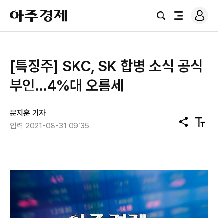
로
아
그
검
전
주
인
색
체
경
메
제
뉴
​[특징주] SKC, SK 합병 소식 공식
부인…4%대 오름세
문지훈 기자
공
텍
입력 2021-08-31 09:35
유
스
트
크
기