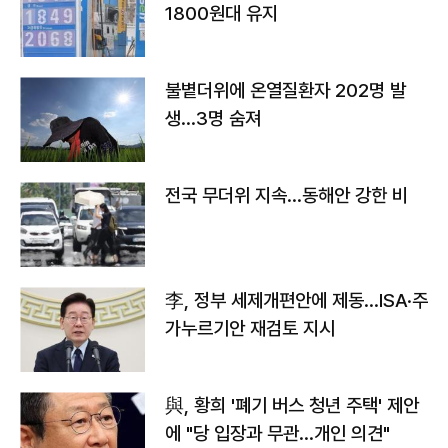
1800원대 유지
불볕더위에 온열질환자 202명 발
생…3명 숨져
전국 무더위 지속…동해안 강한 비
李, 정부 세제개편안에 제동…ISA·주
가누르기안 재검토 지시
與, 황희 '폐기 버스 청년 주택' 제안
에 "당 입장과 무관…개인 의견"