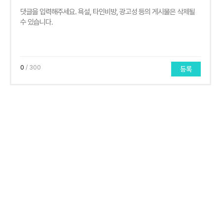
0
/ 300
등록