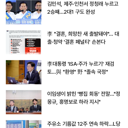
김민석, 제주·인천서 정청래 누르고
2승째…2대1 구도 완성
李 "결혼, 희망찬 새 출발돼야"… 대
출·청약 '결혼 페널티' 손본다
李대통령 'ISA·주가 누르기' 재검
토…與 "환영" 野 "졸속 국정"
이임생이 밝힌 '빵집 회동' 전말…"정
몽규, 홍명보로 하라 지시"
주유소 기름값 12주 연속 하락…L당