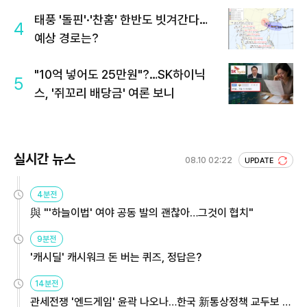
태풍 '돌핀'·'찬홈' 한반도 빗겨간다…
4
예상 경로는?
"10억 넣어도 25만원"?…SK하이닉
5
스, '쥐꼬리 배당금' 여론 보니
실시간 뉴스
08.10 02:22
UPDATE
4분전
與 "'하늘이법' 여야 공동 발의 괜찮아…그것이 협치"
9분전
'캐시딜' 캐시워크 돈 버는 퀴즈, 정답은?
14분전
관세전쟁 '엔드게임' 윤곽 나오나…한국 新통상정책 교두보 활