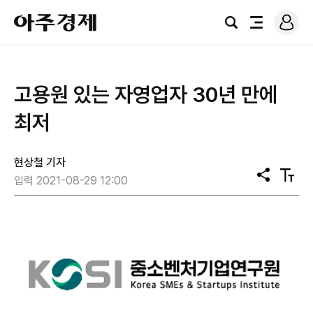
로
아
그
검
전
주
인
색
체
경
메
제
뉴
​고용원 있는 자영업자 30년 만에
최저
현상철 기자
공
텍
입력 2021-08-29 12:00
유
스
트
크
기