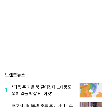
트렌드뉴스
"다음 주 기온 뚝 떨어진다"…태풍도
1
없이 열돔 박살 낸 '이것'
중국산 에어콘을 웃돈 주고 산다...유