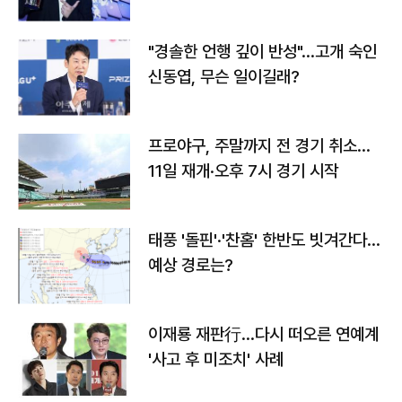
다
"경솔한 언행 깊이 반성"…고개 숙인
신동엽, 무슨 일이길래?
프로야구, 주말까지 전 경기 취소…
11일 재개·오후 7시 경기 시작
태풍 '돌핀'·'찬홈' 한반도 빗겨간다…
예상 경로는?
이재룡 재판行…다시 떠오른 연예계
'사고 후 미조치' 사례