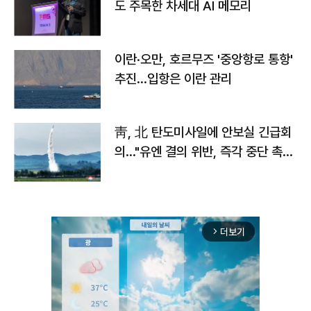
도 주목한 차세대 AI 메모리
이란·오만, 호르무즈 '중앙항로 통항'
추진…입항은 이란 관리
靑, 北 탄도미사일에 안보실 긴급회
의…"유엔 결의 위반, 즉각 중단 촉
구"
더보기
arrow_forward_ios