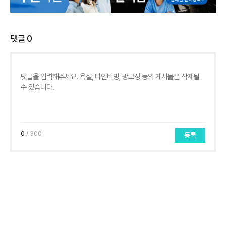
댓글
0
0
/ 300
등록