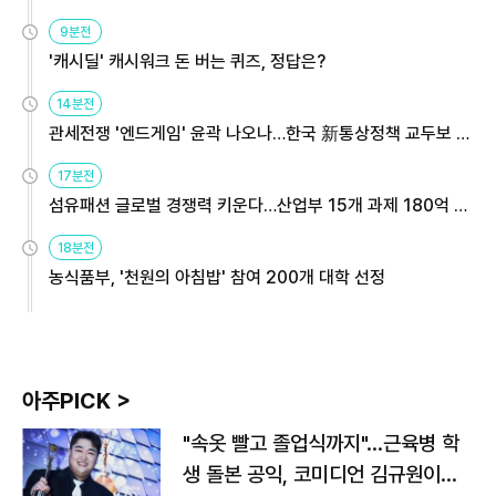
9분전
'캐시딜' 캐시워크 돈 버는 퀴즈, 정답은?
14분전
관세전쟁 '엔드게임' 윤곽 나오나…한국 新통상정책 교두보 활
용해야
17분전
섬유패션 글로벌 경쟁력 키운다…산업부 15개 과제 180억 지
원
18분전
농식품부, '천원의 아침밥' 참여 200개 대학 선정
아주PICK >
"속옷 빨고 졸업식까지"…근육병 학
생 돌본 공익, 코미디언 김규원이었