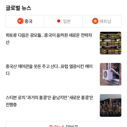
글로벌 뉴스
중국
일본
베트남
희토류 다음은 광모듈…중국이 움켜쥔 새로운 전략자
산
중국산 에어콘을 웃돈 주고 산다...유럽 열광시킨 메이
디
스티븐 로치 '과거의 홍콩'은 끝났지만 '새로운 홍콩'은
진행중