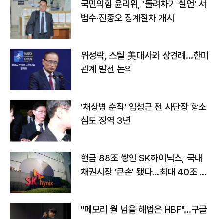
국민의힘 윤리위, '돌려차기 실언' 서
범수·진종오 징계절차 개시
위성락, 스틸 美대사와 상견례…한미
관계 발전 논의
'채상병 순직' 임성근 전 사단장 항소
심도 징역 3년
현금 88조 쌓인 SK하이닉스, 국내
채권시장 '큰손' 됐다…최대 40조 투
자
"메모리 월 넘을 해법은 HBF"…구글