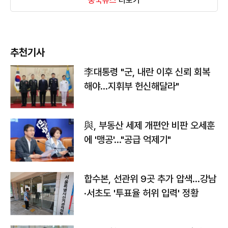
중국뉴스
더보기
추천기사
李대통령 "군, 내란 이후 신뢰 회복
해야…지휘부 헌신해달라"
與, 부동산 세제 개편안 비판 오세훈
에 '맹공'…"공급 억제기"
합수본, 선관위 9곳 추가 압색…강남
·서초도 '투표율 허위 입력' 정황