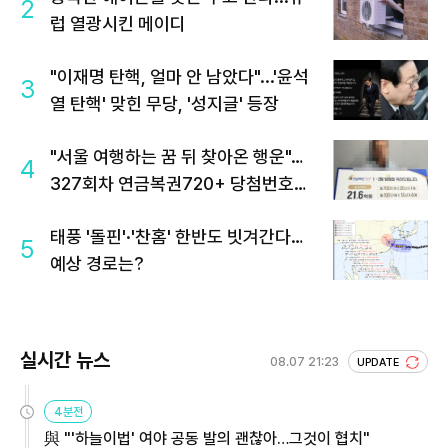
2
럽 열광시킨 메이디
"이재명 탄핵, 얼마 안 남았다"...'윤석
3
열 탄핵' 맞힌 무당, '성지글' 등장
"서울 여행하는 꿈 뒤 찾아온 행운"…
4
327회차 연금복권720+ 당첨번호조
회 주목
태풍 '돌핀'·'찬홈' 한반도 빗겨간다…
5
예상 경로는?
실시간 뉴스
08.07 21:23
UPDATE
4분전
與 "'하늘이법' 여야 공동 발의 괜찮아…그것이 협치"