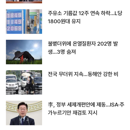
주유소 기름값 12주 연속 하락…L당
1800원대 유지
불볕더위에 온열질환자 202명 발
생…3명 숨져
전국 무더위 지속…동해안 강한 비
李, 정부 세제개편안에 제동…ISA·주
가누르기안 재검토 지시