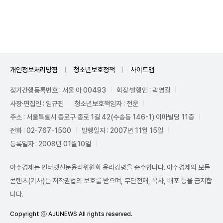
Unmute
개인정보처리방침
청소년보호정책
사이트맵
정기간행등록번호 : 서울 아 00493
회장·발행인 : 곽영길
사장·편집인 : 임규진
청소년보호책임자 : 전운
주소 : 서울특별시 종로구 종로 1길 42(수송동 146-1) 이마빌딩 11층
전화 : 02-767-1500
발행일자 : 2007년 11월 15일
등록일자 : 2008년 01월10일
아주경제는 인터넷신문윤리위원회 윤리강령을 준수합니다. 아주경제의 모든
콘텐츠(기사)는 저작권법의 보호를 받으며, 무단전재, 복사, 배포 등을 금지합
니다.
Copyright ⓒ AJUNEWS All rights reserved.