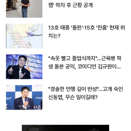
캠' 하차 후 근황 공개
13호 태풍 '돌핀'·15호 '찬홈' 현재 위
치는?
"속옷 빨고 졸업식까지"…근육병 학
생 돌본 공익, 코미디언 김규원이었
다
"경솔한 언행 깊이 반성"…고개 숙인
신동엽, 무슨 일이길래?