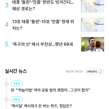
태풍 '돌핀'·'찬홈' 한반도 빗겨간다…
3
예상 경로는?
13호 태풍 '돌핀'·15호 '찬홈' 현재 위
4
치는?
5
'축구의 신' 메시 부친상…향년 68세
실시간 뉴스
08.09 19:23
UPDATE
4분전
與 "'하늘이법' 여야 공동 발의 괜찮아…그것이 협치"
9분전
'캐시딜' 캐시워크 돈 버는 퀴즈, 정답은?