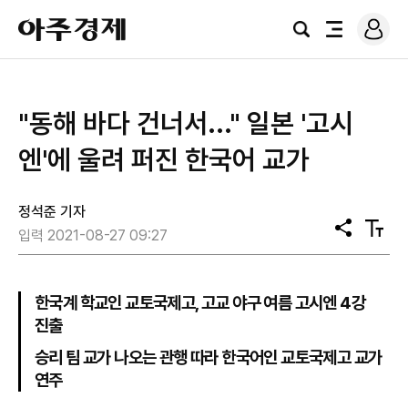
로
아
그
검
전
주
인
색
체
경
메
제
뉴
"동해 바다 건너서..." 일본 '고시
엔'에 울려 퍼진 한국어 교가
정석준 기자
공
텍
입력 2021-08-27 09:27
유
스
트
크
기
한국계 학교인 교토국제고, 고교 야구 여름 고시엔 4강
진출
승리 팀 교가 나오는 관행 따라 한국어인 교토국제고 교가
연주