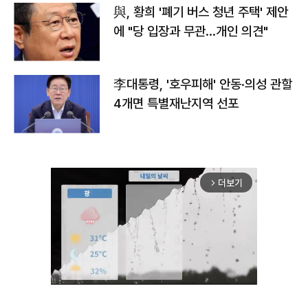
與, 황희 '폐기 버스 청년 주택' 제안
에 "당 입장과 무관…개인 의견"
李대통령, '호우피해' 안동·의성 관할
4개면 특별재난지역 선포
더보기
arrow_forward_ios