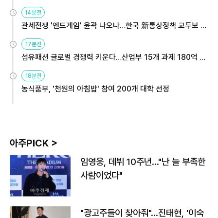
14분전
관세전쟁 '엔드게임' 윤곽 나오나…한국 新통상정책 교두보 활
용해야
17분전
섬유패션 글로벌 경쟁력 키운다…산업부 15개 과제 180억 지
원
18분전
농식품부, '천원의 아침밥' 참여 200개 대학 선정
아주PICK >
임영웅, 데뷔 10주년…"난 늘 부족한
사람이었다"
"광고주들이 찾아줘"…진태현, '이숙