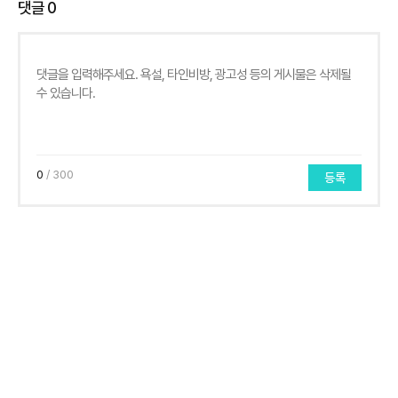
댓글
0
0
/ 300
등록