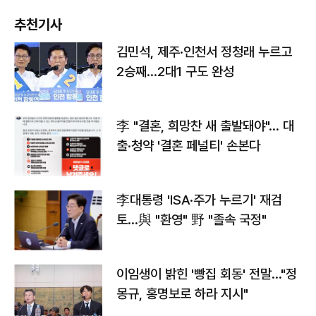
추천기사
김민석, 제주·인천서 정청래 누르고
2승째…2대1 구도 완성
李 "결혼, 희망찬 새 출발돼야"… 대
출·청약 '결혼 페널티' 손본다
李대통령 'ISA·주가 누르기' 재검
토…與 "환영" 野 "졸속 국정"
이임생이 밝힌 '빵집 회동' 전말…"정
몽규, 홍명보로 하라 지시"