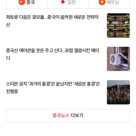
중국
일본
베트남
희토류 다음은 광모듈…중국이 움켜쥔 새로운 전략자
산
중국산 에어콘을 웃돈 주고 산다...유럽 열광시킨 메이
디
스티븐 로치 '과거의 홍콩'은 끝났지만 '새로운 홍콩'은
진행중
중국뉴스
더보기