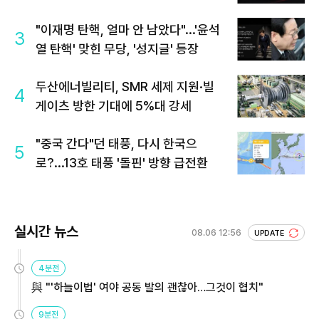
"이재명 탄핵, 얼마 안 남았다"...'윤석
3
열 탄핵' 맞힌 무당, '성지글' 등장
두산에너빌리티, SMR 세제 지원·빌
4
게이츠 방한 기대에 5%대 강세
"중국 간다"던 태풍, 다시 한국으
5
로?...13호 태풍 '돌핀' 방향 급전환
실시간 뉴스
08.06 12:56
UPDATE
4분전
與 "'하늘이법' 여야 공동 발의 괜찮아…그것이 협치"
9분전