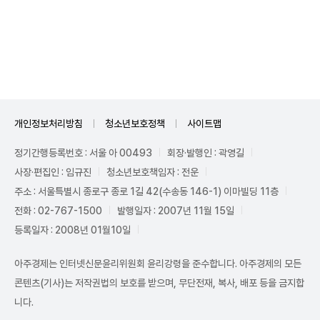
Unmute
개인정보처리방침
청소년보호정책
사이트맵
정기간행등록번호 : 서울 아 00493
회장·발행인 : 곽영길
사장·편집인 : 임규진
청소년보호책임자 : 전운
주소 : 서울특별시 종로구 종로 1길 42(수송동 146-1) 이마빌딩 11층
전화 : 02-767-1500
발행일자 : 2007년 11월 15일
등록일자 : 2008년 01월10일
아주경제는 인터넷신문윤리위원회 윤리강령을 준수합니다. 아주경제의 모든
콘텐츠(기사)는 저작권법의 보호를 받으며, 무단전재, 복사, 배포 등을 금지합
니다.