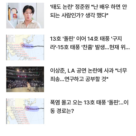
'태도 논란' 정준원 "난 배우 하면 안
되는 사람인가? 생각 했다"
13호 '돌핀' 이어 14호 태풍 '구지
라'·15호 태풍 '찬홈' 발생…현재 위
치와 이동경로는?
이상준, LA 공연 논란에 사과 "너무
죄송…연구하고 공부할 것"
폭염 몰고 오는 13호 태풍 '돌핀'…이
동 경로는?