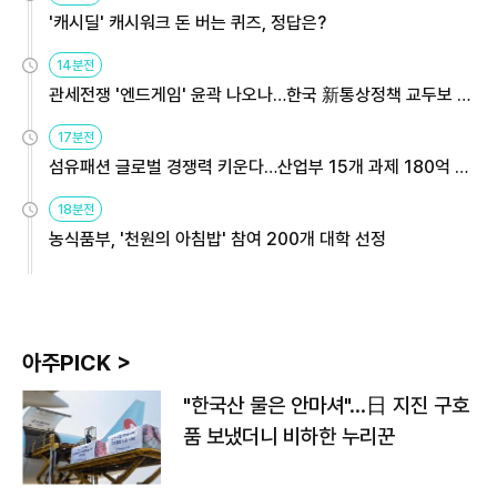
'캐시딜' 캐시워크 돈 버는 퀴즈, 정답은?
14분전
관세전쟁 '엔드게임' 윤곽 나오나…한국 新통상정책 교두보 활
용해야
17분전
섬유패션 글로벌 경쟁력 키운다…산업부 15개 과제 180억 지
원
18분전
농식품부, '천원의 아침밥' 참여 200개 대학 선정
아주PICK >
"한국산 물은 안마셔"…日 지진 구호
품 보냈더니 비하한 누리꾼