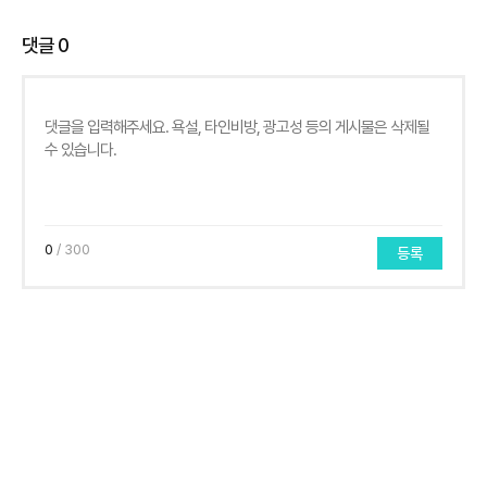
댓글
0
0
/ 300
등록