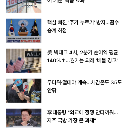
이 키운 '학습 효과'
핵심 빠진 '주가 누르기' 방지…꼼수
승계 허점
美 빅테크 4사, 2분기 순이익 평균
140%↑…월가는 되레 '버블 경고'
무더위·열대야 계속…체감온도 35도
안팎
李대통령 "외교에 정쟁 안타까워…
자주 국방 가장 큰 과제"