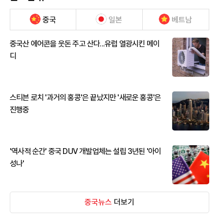
중국
일본
베트남
중국산 에어콘을 웃돈 주고 산다...유럽 열광시킨 메이
디
스티븐 로치 '과거의 홍콩'은 끝났지만 '새로운 홍콩'은
진행중
'역사적 순간' 중국 DUV 개발업체는 설립 3년된 '아이
성나'
중국뉴스
더보기