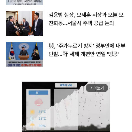
김용범 실장, 오세훈 시장과 오늘 오
찬회동...서울시 주택 공급 논의
與, '주가누르기 방지' 정부안에 내부
반발…野 세제 개편안 연일 '맹공'
더보기
arrow_forward_ios