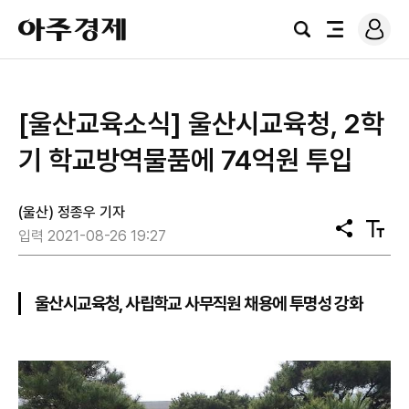
로
아
그
검
전
주
인
색
체
경
메
제
뉴
[울산교육소식] 울산시교육청, 2학
기 학교방역물품에 74억원 투입
(울산) 정종우 기자
공
텍
입력 2021-08-26 19:27
유
스
트
크
기
울산시교육청, 사립학교 사무직원 채용에 투명성 강화