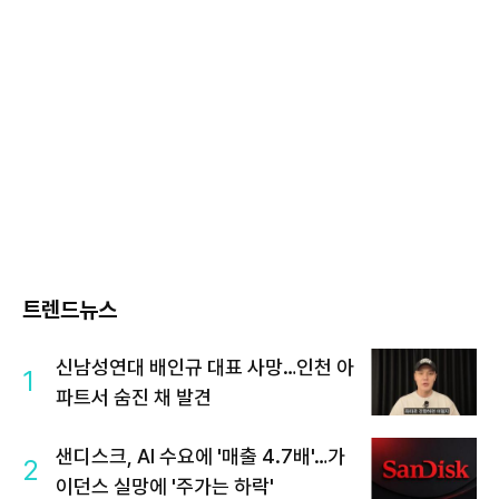
트렌드뉴스
신남성연대 배인규 대표 사망…인천 아
1
파트서 숨진 채 발견
샌디스크, AI 수요에 '매출 4.7배'…가
2
이던스 실망에 '주가는 하락'