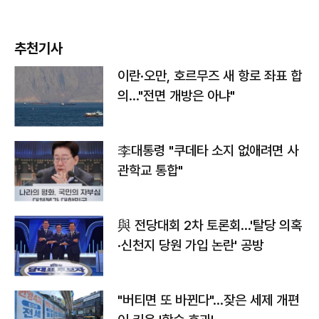
추천기사
이란·오만, 호르무즈 새 항로 좌표 합
의…"전면 개방은 아냐"
李대통령 "쿠데타 소지 없애려면 사
관학교 통합"
與 전당대회 2차 토론회…'탈당 의혹
·신천지 당원 가입 논란' 공방
"버티면 또 바뀐다"…잦은 세제 개편