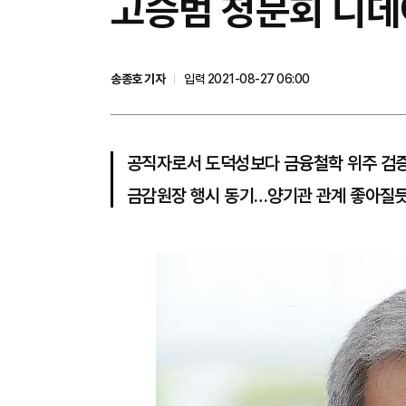
​고승범 청문회 디
송종호 기자
입력 2021-08-27 06:00
공직자로서 도덕성보다 금융철학 위주 검
금감원장 행시 동기…양기관 관계 좋아질