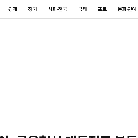
경제
정치
사회·전국
국제
포토
문화·연예