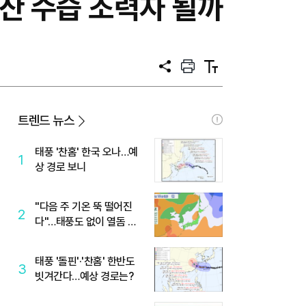
산 수습 조력자 될까
공
프
텍
유
린
스
트
트
크
기
트렌드 뉴스
태풍 '찬홈' 한국 오나…예
1
상 경로 보니
"다음 주 기온 뚝 떨어진
2
다"…태풍도 없이 열돔 박
살 낸 '이것'
태풍 '돌핀'·'찬홈' 한반도
3
빗겨간다…예상 경로는?