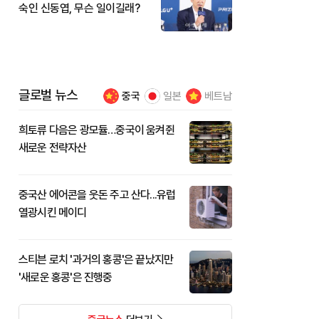
숙인 신동엽, 무슨 일이길래?
글로벌 뉴스
중국
일본
베트남
희토류 다음은 광모듈…중국이 움켜쥔
새로운 전략자산
중국산 에어콘을 웃돈 주고 산다...유럽
열광시킨 메이디
스티븐 로치 '과거의 홍콩'은 끝났지만
'새로운 홍콩'은 진행중