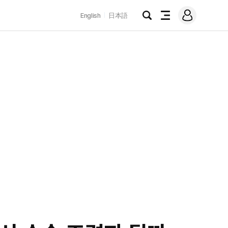
로
English
日本語
그
검
전
인
색
체
메
뉴