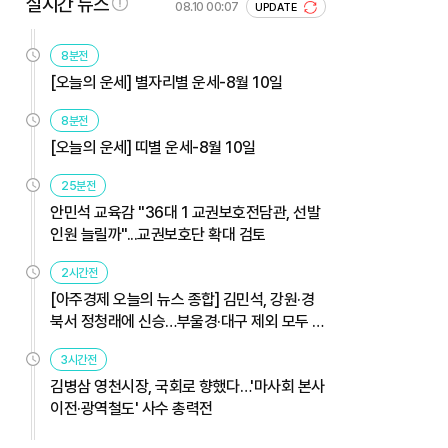
실시간 뉴스
08.10 00:07
UPDATE
8분전
[오늘의 운세] 별자리별 운세-8월 10일
8분전
[오늘의 운세] 띠별 운세-8월 10일
25분전
안민석 교육감 "36대 1 교권보호전담관, 선발
인원 늘릴까"...교권보호단 확대 검토
2시간전
[아주경제 오늘의 뉴스 종합] 김민석, 강원·경
북서 정청래에 신승…부울경·대구 제외 모두 웃
었다 外
3시간전
김병삼 영천시장, 국회로 향했다…'마사회 본사
이전·광역철도' 사수 총력전