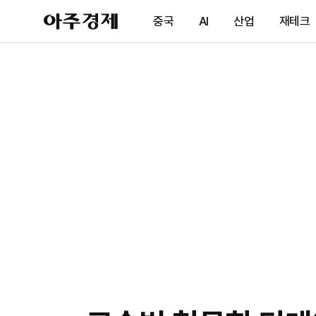
아
중국
AI
산업
재테크
주
경
제