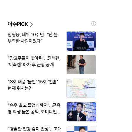
아주PICK
임영웅, 데뷔 10주년…"난 늘
부족한 사람이었다"
"광고주들이 찾아줘"…진태현,
'이숙캠' 하차 후 근황 공개
13호 태풍 '돌핀'·15호 '찬홈'
현재 위치는?
"속옷 빨고 졸업식까지"…근육
병 학생 돌본 공익, 코미디언 김
규원이었다
"경솔한 언행 깊이 반성"…고개