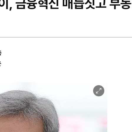
데이, 금융혁신 매듭짓고 부동
증
듯
이
미
지
확
대