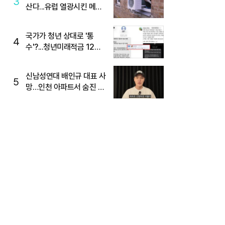
3
산다...유럽 열광시킨 메이
디
국가가 청년 상대로 '통
4
수'?...청년미래적금 12%
준다더니 "응, 오류야"
신남성연대 배인규 대표 사
5
망…인천 아파트서 숨진 채
발견