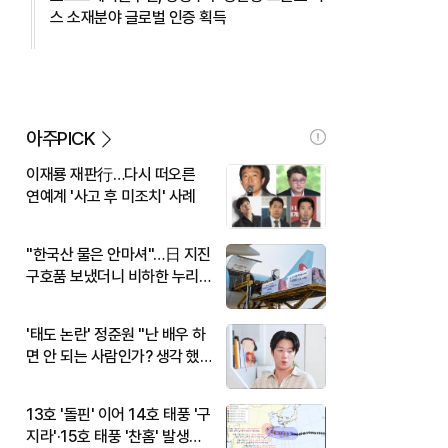
스 소재분야 글로벌 인증 획득
아주PICK
이재룡 재판行…다시 떠오른
연예계 '사고 후 미조치' 사례
"한국산 물은 안마셔"…日 지진
구호품 보냈더니 비하한 누리
꾼
'태도 논란' 정준원 "난 배우 하
면 안 되는 사람인가? 생각 했
다"
13호 '돌핀' 이어 14호 태풍 '구
지라'·15호 태풍 '찬홈' 발생…