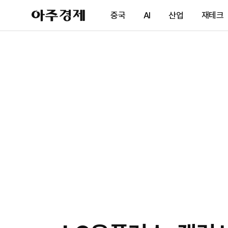
아
중국
AI
산업
재테크
주
경
제