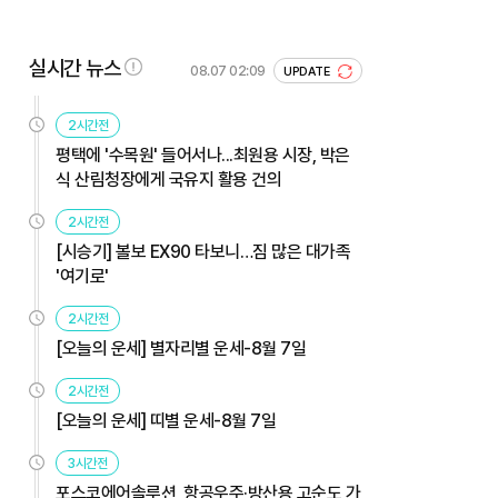
실시간 뉴스
08.07 02:09
UPDATE
2시간전
평택에 '수목원' 들어서나...최원용 시장, 박은
식 산림청장에게 국유지 활용 건의
2시간전
[시승기] 볼보 EX90 타보니…짐 많은 대가족
'여기로'
2시간전
[오늘의 운세] 별자리별 운세-8월 7일
2시간전
[오늘의 운세] 띠별 운세-8월 7일
3시간전
포스코에어솔루션, 항공우주·방산용 고순도 가