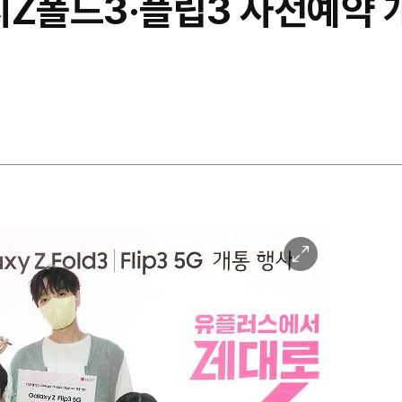
시Z폴드3·플립3 사전예약 
이
미
지
확
대