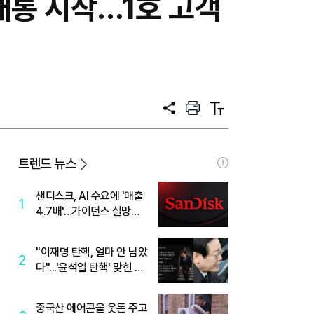
개통 시작…1호 고객
공
프
텍
유
린
스
트
트
크
기
트렌드 뉴스
샌디스크, AI 수요에 '매출
1
4.7배'…가이던스 실망에
'주가는 하락'
"이재명 탄핵, 얼마 안 남았
2
다"...'윤석열 탄핵' 맞힌 무
당, '성지글' 등장
중국산 에어콘을 웃돈 주고