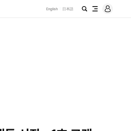
로
English
日本語
그
검
전
인
색
체
메
뉴