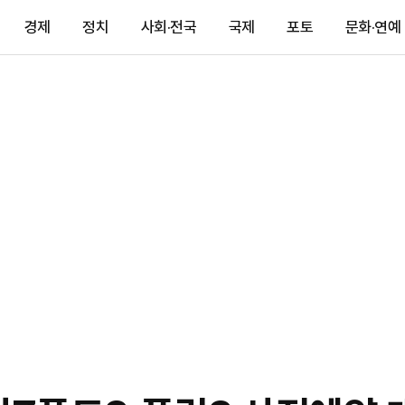
경제
정치
사회·전국
국제
포토
문화·연예