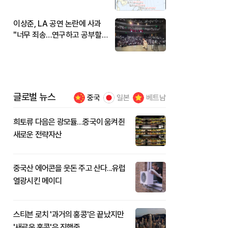
현재 위치와 이동경로는?
이상준, LA 공연 논란에 사과
"너무 죄송…연구하고 공부할
것"
글로벌 뉴스
중국
일본
베트남
희토류 다음은 광모듈…중국이 움켜쥔
새로운 전략자산
중국산 에어콘을 웃돈 주고 산다...유럽
열광시킨 메이디
스티븐 로치 '과거의 홍콩'은 끝났지만
'새로운 홍콩'은 진행중