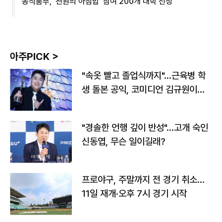
농식품부, '천원의 아침밥' 참여 200개 대학 선정
아주PICK >
"속옷 빨고 졸업식까지"…근육병 학
생 돌본 공익, 코미디언 김규원이었
다
"경솔한 언행 깊이 반성"…고개 숙인
신동엽, 무슨 일이길래?
프로야구, 주말까지 전 경기 취소…
11일 재개·오후 7시 경기 시작