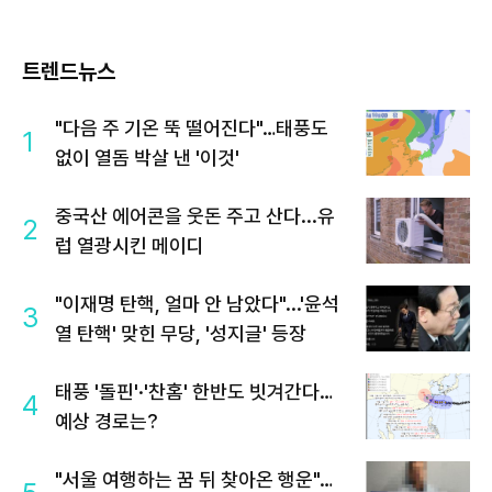
트렌드뉴스
"다음 주 기온 뚝 떨어진다"…태풍도
1
없이 열돔 박살 낸 '이것'
중국산 에어콘을 웃돈 주고 산다...유
2
럽 열광시킨 메이디
"이재명 탄핵, 얼마 안 남았다"...'윤석
3
열 탄핵' 맞힌 무당, '성지글' 등장
태풍 '돌핀'·'찬홈' 한반도 빗겨간다…
4
예상 경로는?
"서울 여행하는 꿈 뒤 찾아온 행운"…