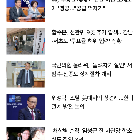
에 '맹공'…"공급 억제기"
합수본, 선관위 9곳 추가 압색…강남
·서초도 '투표율 허위 입력' 정황
국민의힘 윤리위, '돌려차기 실언' 서
범수·진종오 징계절차 개시
위성락, 스틸 美대사와 상견례…한미
관계 발전 논의
'채상병 순직' 임성근 전 사단장 항소
심도 징역 3년