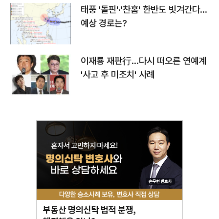
태풍 '돌핀'·'찬홈' 한반도 빗겨간다…
예상 경로는?
이재룡 재판行…다시 떠오른 연예계
'사고 후 미조치' 사례