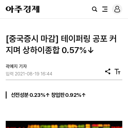
로
아
그
검
전
주
인
색
체
경
메
제
뉴
[중국증시 마감] 테이퍼링 공포 커
지며 상하이종합 0.57%↓
곽예지 기자
공
텍
입력 2021-08-19 16:44
유
스
트
크
기
선전성분 0.23%↑ 창업판 0.92%↑