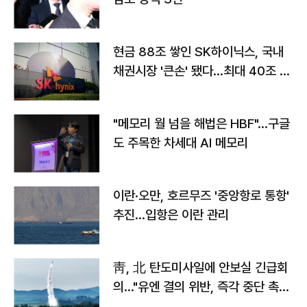
현금 88조 쌓인 SK하이닉스, 국내
채권시장 '큰손' 됐다…최대 40조 투
자
"메모리 월 넘을 해법은 HBF"…구글
도 주목한 차세대 AI 메모리
이란·오만, 호르무즈 '중앙항로 통항'
추진…입항은 이란 관리
靑, 北 탄도미사일에 안보실 긴급회
의…"유엔 결의 위반, 즉각 중단 촉
구"