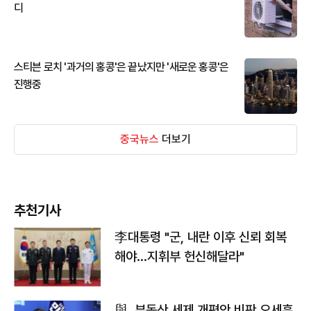
디
스티븐 로치 '과거의 홍콩'은 끝났지만 '새로운 홍콩'은
진행중
중국뉴스
더보기
추천기사
李대통령 "군, 내란 이후 신뢰 회복
해야…지휘부 헌신해달라"
與, 부동산 세제 개편안 비판 오세훈