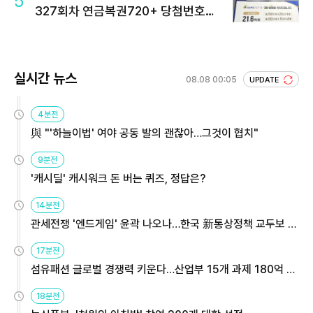
5
327회차 연금복권720+ 당첨번호조
회 주목
실시간 뉴스
08.08 00:05
UPDATE
4분전
與 "'하늘이법' 여야 공동 발의 괜찮아…그것이 협치"
9분전
'캐시딜' 캐시워크 돈 버는 퀴즈, 정답은?
14분전
관세전쟁 '엔드게임' 윤곽 나오나…한국 新통상정책 교두보 활
용해야
17분전
섬유패션 글로벌 경쟁력 키운다…산업부 15개 과제 180억 지
원
18분전