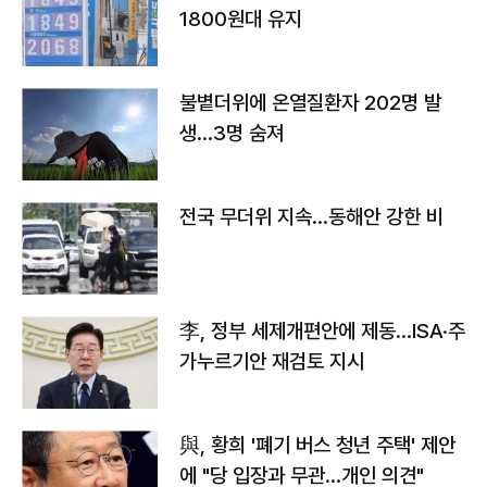
1800원대 유지
불볕더위에 온열질환자 202명 발
생…3명 숨져
전국 무더위 지속…동해안 강한 비
李, 정부 세제개편안에 제동…ISA·주
가누르기안 재검토 지시
與, 황희 '폐기 버스 청년 주택' 제안
에 "당 입장과 무관…개인 의견"