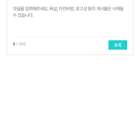
0
/ 300
등록