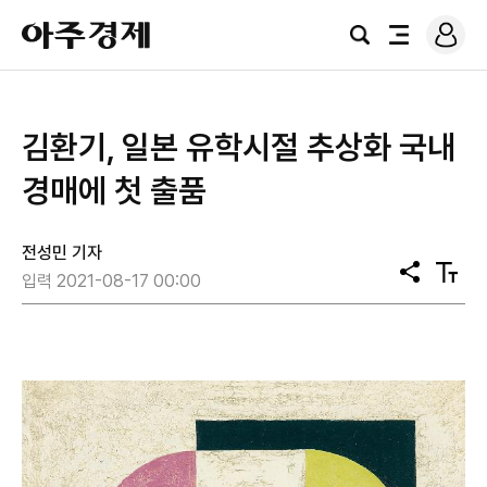
로
아
그
검
전
주
인
색
체
경
메
제
뉴
김환기, 일본 유학시절 추상화 국내
경매에 첫 출품
전성민 기자
공
텍
입력 2021-08-17 00:00
유
스
트
크
기