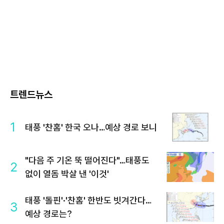
트렌드뉴스
1
태풍 '찬홈' 한국 오나…예상 경로 보니
"다음 주 기온 뚝 떨어진다"…태풍도
2
없이 열돔 박살 낸 '이것'
태풍 '돌핀'·'찬홈' 한반도 빗겨간다…
3
예상 경로는?