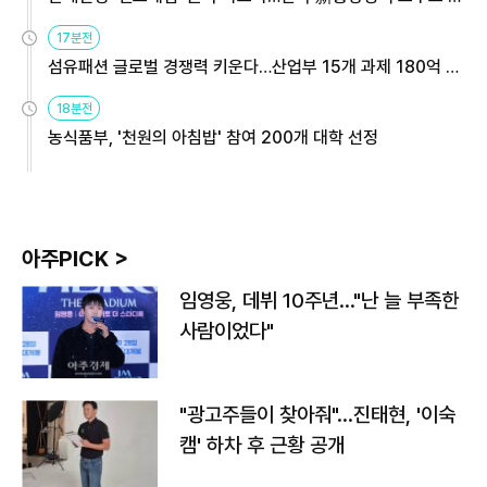
용해야
17분전
섬유패션 글로벌 경쟁력 키운다…산업부 15개 과제 180억 지
원
18분전
농식품부, '천원의 아침밥' 참여 200개 대학 선정
아주PICK >
임영웅, 데뷔 10주년…"난 늘 부족한
사람이었다"
"광고주들이 찾아줘"…진태현, '이숙
캠' 하차 후 근황 공개