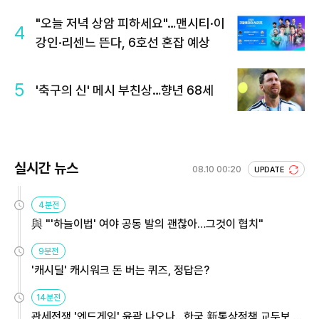
"오늘 저녁 상암 피하세요"…맨시티·이
4
강인·리센느 뜬다, 6호선 혼잡 예상
5
'축구의 신' 메시 부친상…향년 68세
실시간 뉴스
08.10 00:20
UPDATE
4분전
與 "'하늘이법' 여야 공동 발의 괜찮아…그것이 협치"
9분전
'캐시딜' 캐시워크 돈 버는 퀴즈, 정답은?
14분전
관세전쟁 '엔드게임' 윤곽 나오나…한국 新통상정책 교두보 활