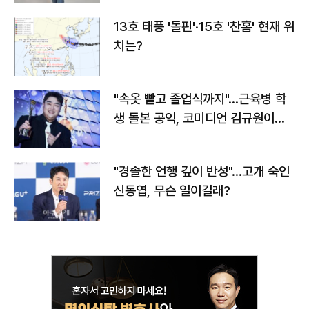
13호 태풍 '돌핀'·15호 '찬홈' 현재 위
치는?
"속옷 빨고 졸업식까지"…근육병 학
생 돌본 공익, 코미디언 김규원이었
다
"경솔한 언행 깊이 반성"…고개 숙인
신동엽, 무슨 일이길래?