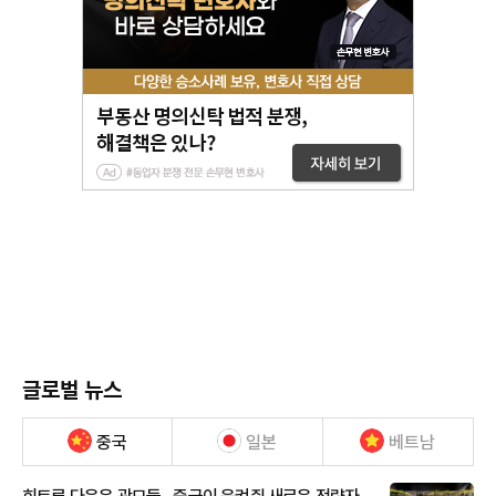
글로벌 뉴스
중국
일본
베트남