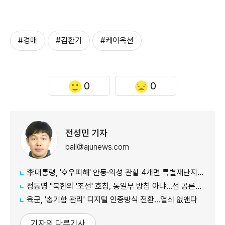
#경매
#김환기
#케이옥션
0
0
전성민 기자
ball@ajunews.com
李대통령, '호우피해' 안동·의성 관할 4개면 특별재난지역 선포
정동영 "북한의 '조선' 호칭, 통일부 방침 아냐...선 공론화 먼저"
육군, '총기함 관리' 디지털 인증방식 전환…열쇠 없앤다
기자의 다른기사