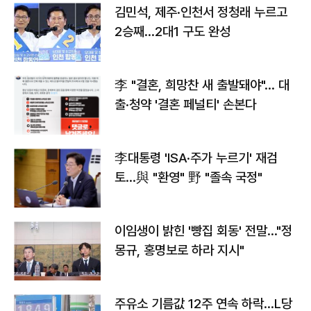
김민석, 제주·인천서 정청래 누르고
2승째…2대1 구도 완성
李 "결혼, 희망찬 새 출발돼야"… 대
출·청약 '결혼 페널티' 손본다
李대통령 'ISA·주가 누르기' 재검
토…與 "환영" 野 "졸속 국정"
이임생이 밝힌 '빵집 회동' 전말…"정
몽규, 홍명보로 하라 지시"
주유소 기름값 12주 연속 하락…L당