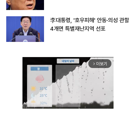
李대통령, '호우피해' 안동·의성 관할
4개면 특별재난지역 선포
더보기
arrow_forward_ios
Unmute