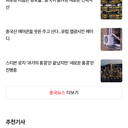
희토류 다음은 광모듈…중국이 움켜쥔 새로운 전략자
산
중국산 에어콘을 웃돈 주고 산다...유럽 열광시킨 메이
디
스티븐 로치 '과거의 홍콩'은 끝났지만 '새로운 홍콩'은
진행중
중국뉴스
더보기
추천기사