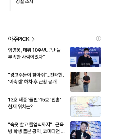
경찰 조사
아주PICK
임영웅, 데뷔 10주년…"난 늘
부족한 사람이었다"
"광고주들이 찾아줘"…진태현,
'이숙캠' 하차 후 근황 공개
13호 태풍 '돌핀'·15호 '찬홈'
현재 위치는?
"속옷 빨고 졸업식까지"…근육
병 학생 돌본 공익, 코미디언 김
규원이었다