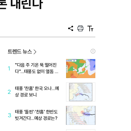
결론 내린다
공
프
텍
유
린
스
트
트
크
기
트렌드 뉴스
"다음 주 기온 뚝 떨어진
1
다"…태풍도 없이 열돔 박
살 낸 '이것'
태풍 '찬홈' 한국 오나…예
2
상 경로 보니
태풍 '돌핀'·'찬홈' 한반도
3
빗겨간다…예상 경로는?