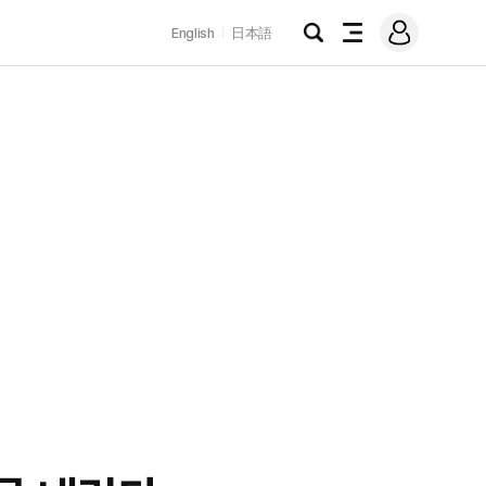
로
English
日本語
그
검
전
인
색
체
메
뉴