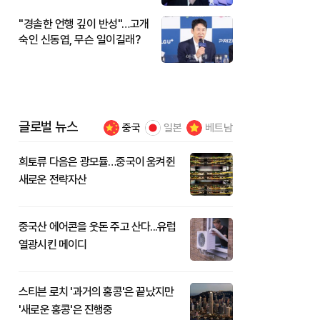
"경솔한 언행 깊이 반성"…고개
숙인 신동엽, 무슨 일이길래?
글로벌 뉴스
중국
일본
베트남
희토류 다음은 광모듈…중국이 움켜쥔
새로운 전략자산
중국산 에어콘을 웃돈 주고 산다...유럽
열광시킨 메이디
스티븐 로치 '과거의 홍콩'은 끝났지만
'새로운 홍콩'은 진행중