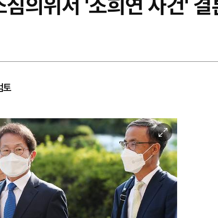
소심의위서 '조희연 사건' 
검토
이
미
지
확
대