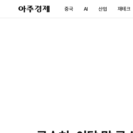
아
중국
AI
산업
재테크
주
경
제