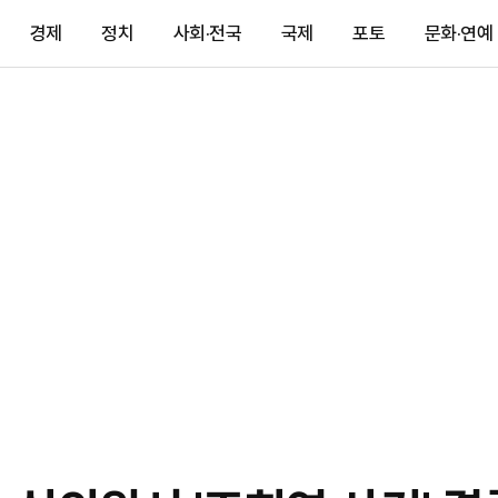
경제
정치
사회·전국
국제
포토
문화·연예