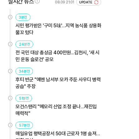
실시간 뉴스
08.09 21:01
UPDATE
3분전
시민 평가받은 '구미 5味'…지역 농식품 상용화
물꼬 텄다
24분전
전 국민 대상 총상금 400만원...김천시, '새 시
민 운동 슬로건' 공모
34분전
후티 반군 "예멘 남서부 모카 주둔 사우디 병력
공습" 주장
51분전
모건스탠리 "메모리 산업 조정 끝나…재진입
매력적"
57분전
매일유업 평택공장서 50대 근로자 1명 숨져…