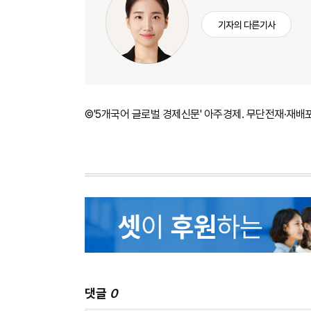
기자의 다른기사
©'5개국어 글로벌 경제신문' 아주경제. 무단전재·재배
댓글
0