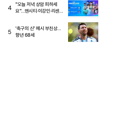
"오늘 저녁 상암 피하세
4
요"…맨시티·이강인·리센느
뜬다, 6호선 혼잡 예상
'축구의 신' 메시 부친상…
5
향년 68세