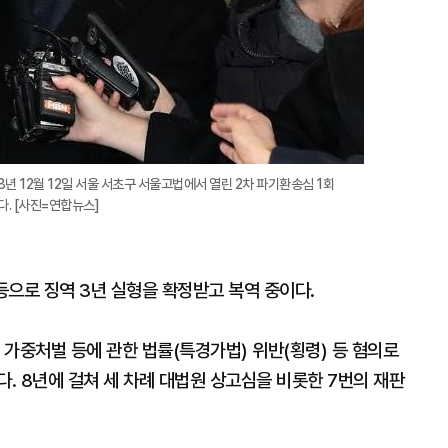
8년 12월 12일 서울 서초구 서울고법에서 열린 2차 파기환송심 1회
다. [사진=연합뉴스]
 등으로 징역 3년 실형을 확정받고 복역 중이다.
 가중처벌 등에 관한 법률(특경가법) 위반(횡령) 등 혐의로
다. 8년에 걸쳐 세 차례 대법원 상고심을 비롯한 7번의 재판