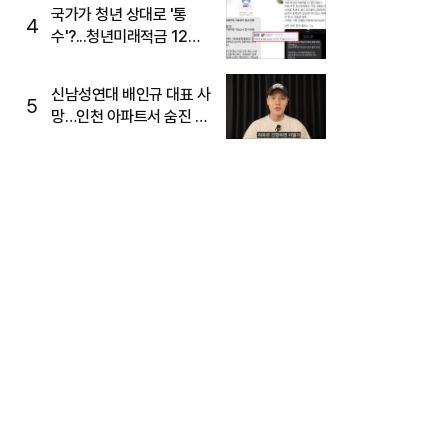
국가가 청년 상대로 '통
4
수'?...청년미래적금 12%
준다더니 "응, 오류야"
신남성연대 배인규 대표 사
5
망…인천 아파트서 숨진 채
발견