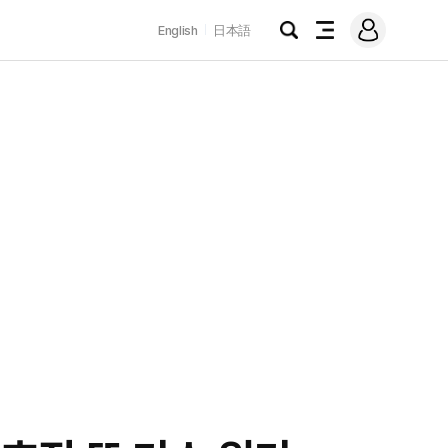
로
English
日本語
그
검
전
인
색
체
메
뉴