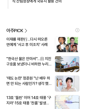
식 산림청장에게 국유지 활용 건의
아주PICK
이재룡 재판行…다시 떠오른
연예계 '사고 후 미조치' 사례
"한국산 물은 안마셔"…日 지진
구호품 보냈더니 비하한 누리
꾼
'태도 논란' 정준원 "난 배우 하
면 안 되는 사람인가? 생각 했
다"
13호 '돌핀' 이어 14호 태풍 '구
지라'·15호 태풍 '찬홈' 발생…
현재 위치와 이동경로는?