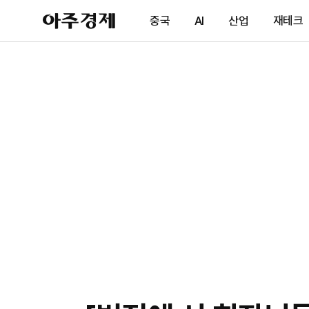
아
중국
AI
산업
재테크
주
경
제