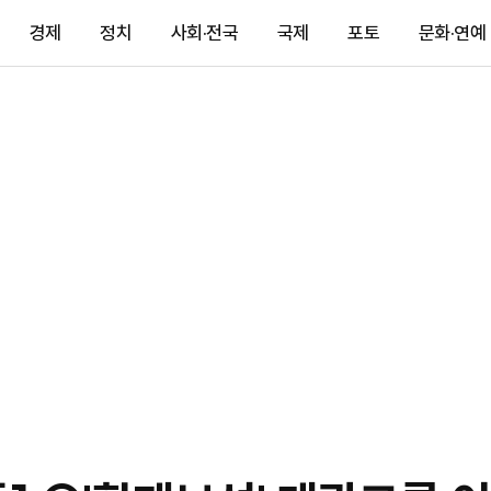
경제
정치
사회·전국
국제
포토
문화·연예