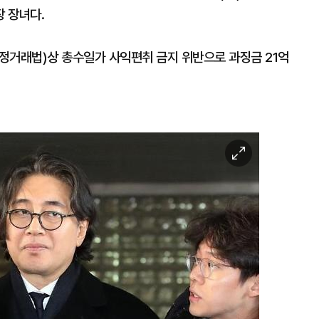
 장녀다.
정거래법)상 총수일가 사익편취 금지 위반으로 과징금 21억
이
미
지
확
대