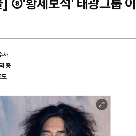
] ⑧'황제보석' 태광그룹 
수사
역 중
고도
이
미
지
확