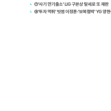
⑦'사기 만기출소' LIG 구본상 탈세로 또 재판
⑤'투자 먹튀' 빗썸 이정훈·'보복협박' YG 양