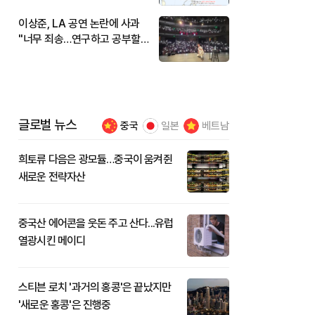
이상준, LA 공연 논란에 사과
"너무 죄송…연구하고 공부할
것"
글로벌 뉴스
중국
일본
베트남
희토류 다음은 광모듈…중국이 움켜쥔
새로운 전략자산
중국산 에어콘을 웃돈 주고 산다...유럽
열광시킨 메이디
스티븐 로치 '과거의 홍콩'은 끝났지만
'새로운 홍콩'은 진행중