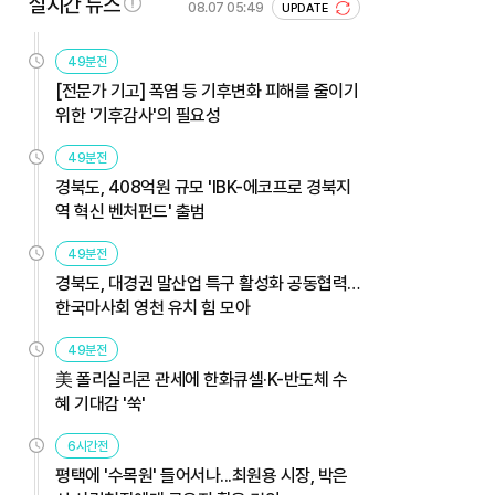
실시간 뉴스
08.07 05:49
UPDATE
49분전
[전문가 기고] 폭염 등 기후변화 피해를 줄이기
위한 '기후감사'의 필요성
49분전
경북도, 408억원 규모 'IBK-에코프로 경북지
역 혁신 벤처펀드' 출범
49분전
경북도, 대경권 말산업 특구 활성화 공동협력…
한국마사회 영천 유치 힘 모아
49분전
美 폴리실리콘 관세에 한화큐셀·K-반도체 수
혜 기대감 '쑥'
6시간전
평택에 '수목원' 들어서나...최원용 시장, 박은