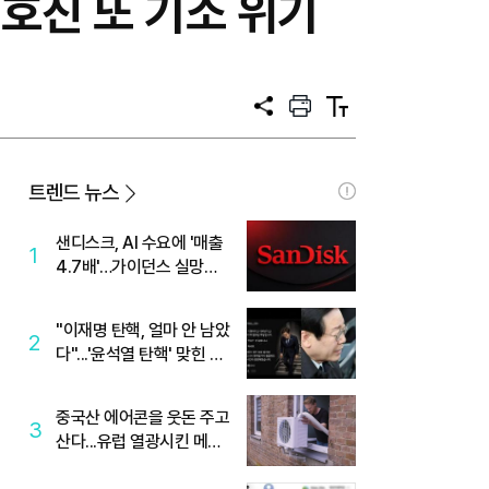
이호진 또 기소 위기
공
프
텍
유
린
스
트
트
크
기
트렌드 뉴스
샌디스크, AI 수요에 '매출
1
4.7배'…가이던스 실망에
'주가는 하락'
"이재명 탄핵, 얼마 안 남았
2
다"...'윤석열 탄핵' 맞힌 무
당, '성지글' 등장
중국산 에어콘을 웃돈 주고
3
산다...유럽 열광시킨 메이
디