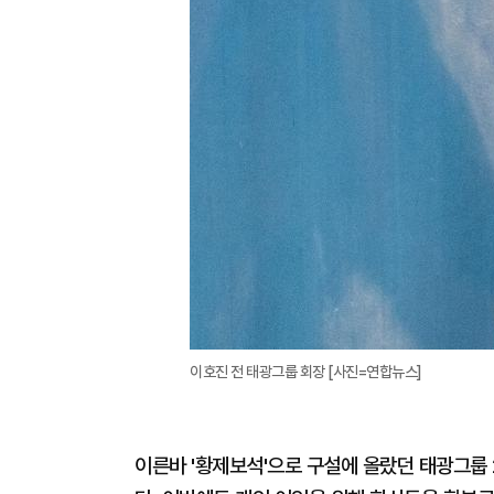
이호진 전 태광그룹 회장 [사진=연합뉴스]
이른바 '황제보석'으로 구설에 올랐던 태광그룹 