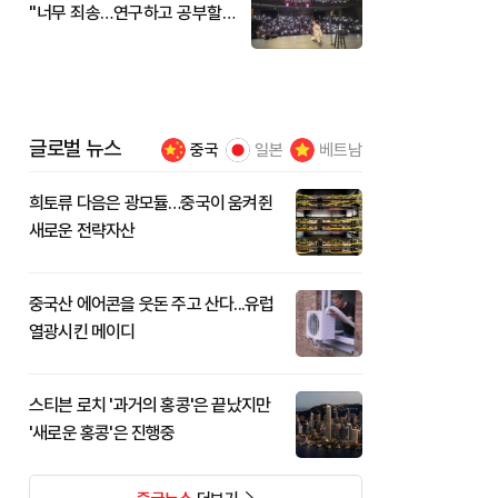
"너무 죄송…연구하고 공부할
것"
글로벌 뉴스
중국
일본
베트남
희토류 다음은 광모듈…중국이 움켜쥔
새로운 전략자산
중국산 에어콘을 웃돈 주고 산다...유럽
열광시킨 메이디
스티븐 로치 '과거의 홍콩'은 끝났지만
'새로운 홍콩'은 진행중