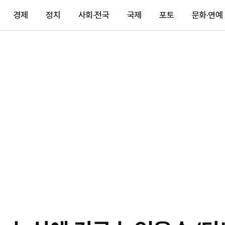
경제
정치
사회·전국
국제
포토
문화·연예