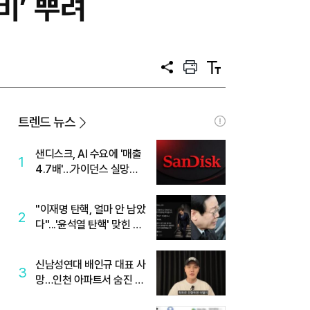
비’ 뿌려
공
프
텍
유
린
스
트
트
크
기
트렌드 뉴스
샌디스크, AI 수요에 '매출
1
4.7배'…가이던스 실망에
'주가는 하락'
"이재명 탄핵, 얼마 안 남았
2
다"...'윤석열 탄핵' 맞힌 무
당, '성지글' 등장
신남성연대 배인규 대표 사
3
망…인천 아파트서 숨진 채
발견