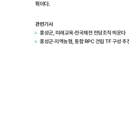
획이다.
관련기사
홍성군, 미래교육·전국체전 전담조직 띄운다
홍성군·지역농협, 통합 RPC 건립 TF 구성 추