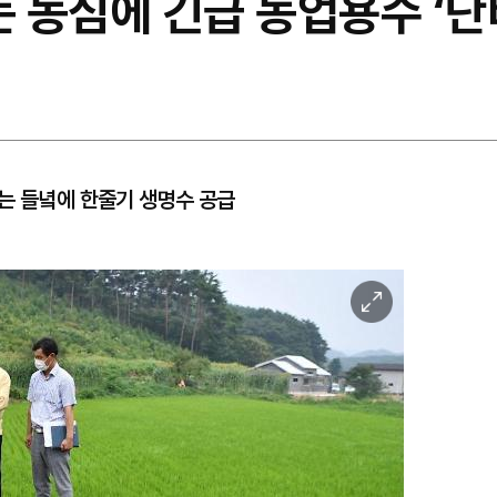
는 농심에 긴급 농업용수 ‘단
는 들녘에 한줄기 생명수 공급
이
미
지
확
대