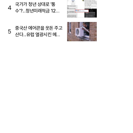
국가가 청년 상대로 '통
4
수'?...청년미래적금 12%
준다더니 "응, 오류야"
중국산 에어콘을 웃돈 주고
5
산다...유럽 열광시킨 메이
디