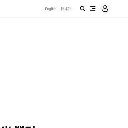
로
English
日本語
그
검
전
인
색
체
메
뉴