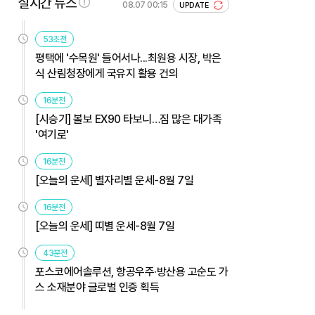
실시간 뉴스
08.07 00:15
UPDATE
53초전
평택에 '수목원' 들어서나...최원용 시장, 박은
식 산림청장에게 국유지 활용 건의
16분전
[시승기] 볼보 EX90 타보니…짐 많은 대가족
'여기로'
16분전
[오늘의 운세] 별자리별 운세-8월 7일
16분전
[오늘의 운세] 띠별 운세-8월 7일
43분전
포스코에어솔루션, 항공우주·방산용 고순도 가
스 소재분야 글로벌 인증 획득