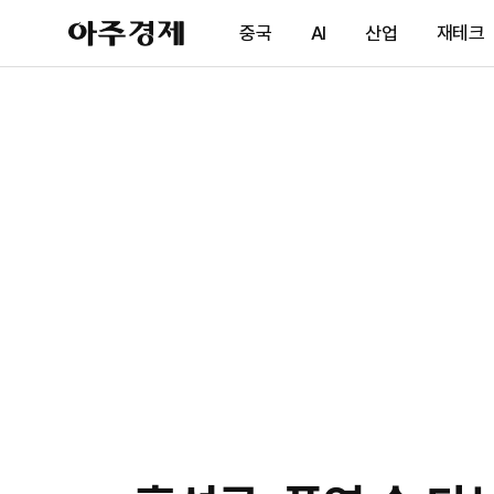
아
중국
AI
산업
재테크
주
경
제