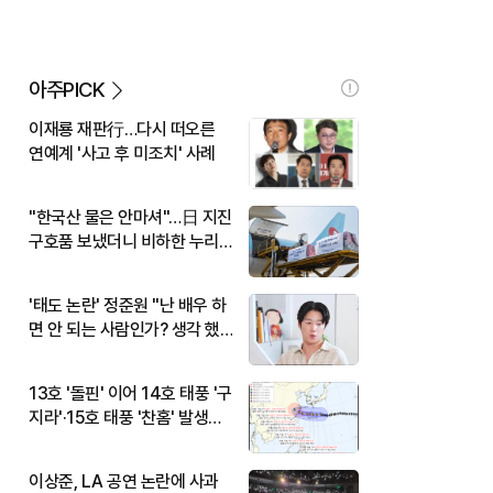
아주PICK
이재룡 재판行…다시 떠오른
연예계 '사고 후 미조치' 사례
"한국산 물은 안마셔"…日 지진
구호품 보냈더니 비하한 누리
꾼
'태도 논란' 정준원 "난 배우 하
면 안 되는 사람인가? 생각 했
다"
13호 '돌핀' 이어 14호 태풍 '구
지라'·15호 태풍 '찬홈' 발생…
현재 위치와 이동경로는?
이상준, LA 공연 논란에 사과