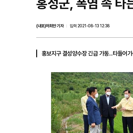
홍성군, 폭염 속 타
(내포)허희만 기자
입력 2021-08-13 12:38
홍보지구 결성양수장 긴급 가동...타들어가