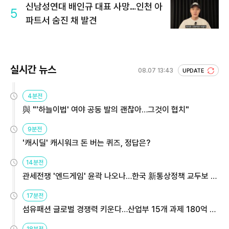
신남성연대 배인규 대표 사망…인천 아
5
파트서 숨진 채 발견
실시간 뉴스
08.07 13:43
UPDATE
4분전
與 "'하늘이법' 여야 공동 발의 괜찮아…그것이 협치"
9분전
'캐시딜' 캐시워크 돈 버는 퀴즈, 정답은?
14분전
관세전쟁 '엔드게임' 윤곽 나오나…한국 新통상정책 교두보 활
용해야
17분전
섬유패션 글로벌 경쟁력 키운다…산업부 15개 과제 180억 지
원