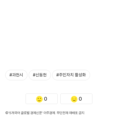
#과천시
#신동헌
#주민자치 활성화
0
0
©'5개국어 글로벌 경제신문' 아주경제. 무단전재·재배포 금지