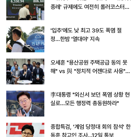
종레' 규제에도 여전히 롤러코스터
타는 코스피
'입추'에도 낮 최고 39도 폭염 절
정…한밤 '열대야' 지속
오세훈 "용산공원 주택공급 동의 못
해" vs 與 "정치적 어젠다로 사용"
맞불
李대통령 "외신서 보던 폭염 상황 현
실로…모든 행정력 총동원하라"
종합특검, '계엄 당정대 회의 참석' 한
동훈 참고인 조사...12일 통보