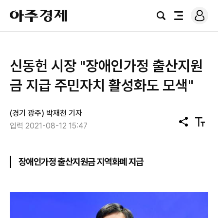
로
아
그
검
전
주
인
색
체
경
메
제
뉴
신동헌 시장 "장애인가정 출산지원
금 지급 주민자치 활성화도 모색"
(경기 광주) 박재천 기자
공
텍
입력 2021-08-12 15:47
유
스
트
크
기
장애인가정 출산지원금 지역화폐 지급