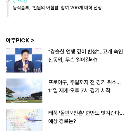
18분전
농식품부, '천원의 아침밥' 참여 200개 대학 선정
아주PICK >
"경솔한 언행 깊이 반성"…고개 숙인
신동엽, 무슨 일이길래?
프로야구, 주말까지 전 경기 취소…
11일 재개·오후 7시 경기 시작
태풍 '돌핀'·'찬홈' 한반도 빗겨간다…
예상 경로는?