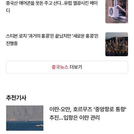
중국산 에어콘을 웃돈 주고 산다...유럽 열광시킨 메이
디
스티븐 로치 '과거의 홍콩'은 끝났지만 '새로운 홍콩'은
진행중
중국뉴스
더보기
추천기사
이란·오만, 호르무즈 '중앙항로 통항'
추진…입항은 이란 관리