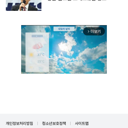
더보기
arrow_forward_ios
Unmute
개인정보처리방침
청소년보호정책
사이트맵