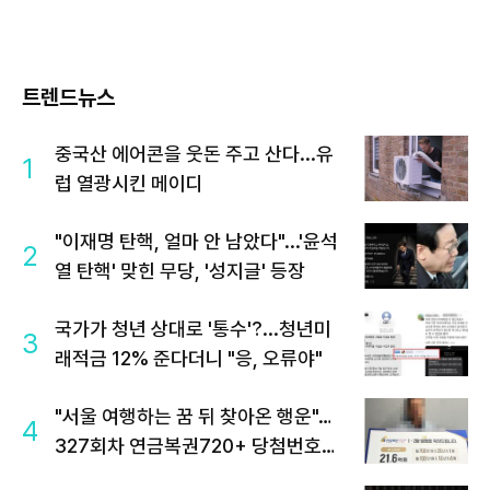
트렌드뉴스
중국산 에어콘을 웃돈 주고 산다...유
1
럽 열광시킨 메이디
"이재명 탄핵, 얼마 안 남았다"...'윤석
2
열 탄핵' 맞힌 무당, '성지글' 등장
국가가 청년 상대로 '통수'?...청년미
3
래적금 12% 준다더니 "응, 오류야"
"서울 여행하는 꿈 뒤 찾아온 행운"…
4
327회차 연금복권720+ 당첨번호조
회 주목