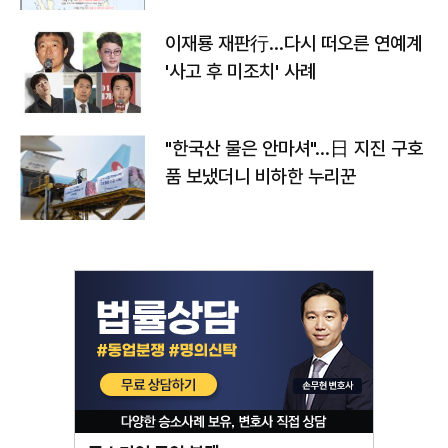
이재룡 재판行…다시 떠오른 연예계
'사고 후 미조치' 사례
"한국산 물은 안마셔"…日 지진 구호
품 보냈더니 비하한 누리꾼