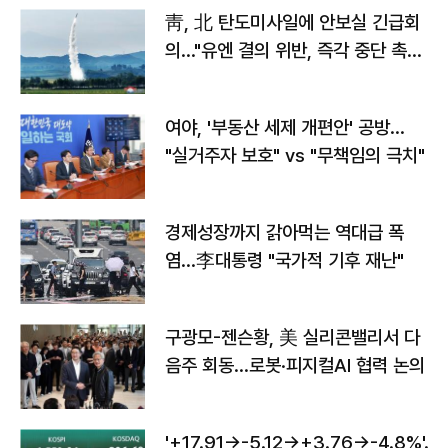
靑, 北 탄도미사일에 안보실 긴급회
의…"유엔 결의 위반, 즉각 중단 촉
구"
여야, '부동산 세제 개편안' 공방…
"실거주자 보호" vs "무책임의 극치"
경제성장까지 갉아먹는 역대급 폭
염…李대통령 "국가적 기후 재난"
구광모-젠슨황, 美 실리콘밸리서 다
음주 회동…로봇·피지컬AI 협력 논의
'+17.91→-5.12→+3.76→-4.8%'…'