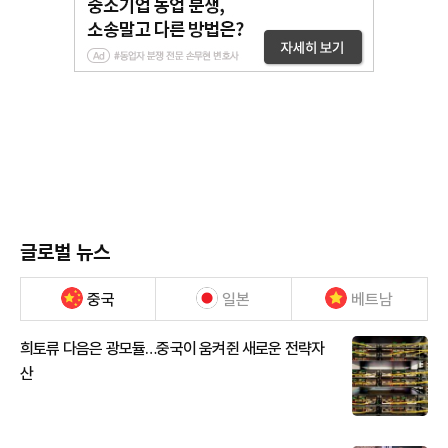
글로벌 뉴스
중국
일본
베트남
희토류 다음은 광모듈…중국이 움켜쥔 새로운 전략자
산