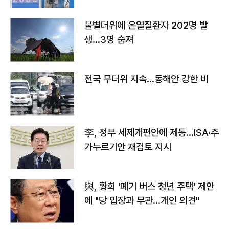
불볕더위에 온열질환자 202명 발
생…3명 숨져
전국 무더위 지속…동해안 강한 비
李, 정부 세제개편안에 제동…ISA·주
가누르기안 재검토 지시
與, 황희 '폐기 버스 청년 주택' 제안
에 "당 입장과 무관…개인 의견"