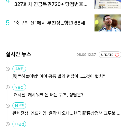
4
327회차 연금복권720+ 당첨번호조
회 주목
5
'축구의 신' 메시 부친상…향년 68세
실시간 뉴스
08.09 12:37
UPDATE
4분전
與 "'하늘이법' 여야 공동 발의 괜찮아…그것이 협치"
9분전
'캐시딜' 캐시워크 돈 버는 퀴즈, 정답은?
14분전
관세전쟁 '엔드게임' 윤곽 나오나…한국 新통상정책 교두보 활
용해야
17분전