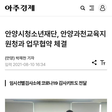
로
아
그
검
전
주
인
색
체
경
메
제
뉴
안양시청소년재단, 안양과천교육지
원청과 업무협약 체결
(안양) 박재천 기자
공
텍
입력 2021-08-10 16:34
유
스
트
크
기
임시선별검사소에 코로나19 감사키트도 전달