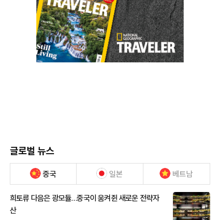
글로벌 뉴스
중국
일본
베트남
희토류 다음은 광모듈…중국이 움켜쥔 새로운 전략자
산