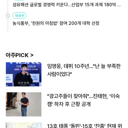
섬유패션 글로벌 경쟁력 키운다…산업부 15개 과제 180억 지
원
18분전
농식품부, '천원의 아침밥' 참여 200개 대학 선정
아주PICK >
임영웅, 데뷔 10주년…"난 늘 부족한
사람이었다"
"광고주들이 찾아줘"…진태현, '이숙
캠' 하차 후 근황 공개
13호 태풍 '돌핀'·15호 '찬홈' 현재 위