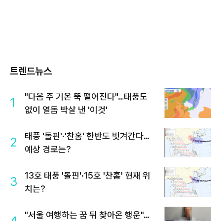
트렌드뉴스
"다음 주 기온 뚝 떨어진다"…태풍도
1
없이 열돔 박살 낸 '이것'
태풍 '돌핀'·'찬홈' 한반도 빗겨간다…
2
예상 경로는?
13호 태풍 '돌핀'·15호 '찬홈' 현재 위
3
치는?
"서울 여행하는 꿈 뒤 찾아온 행운"…