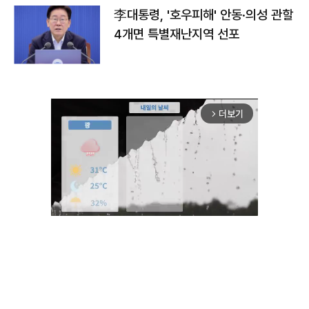
李대통령, '호우피해' 안동·의성 관할
4개면 특별재난지역 선포
더보기
arrow_forward_ios
Unmute