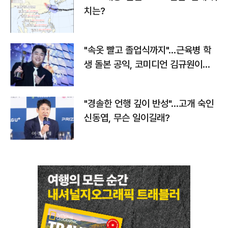
치는?
"속옷 빨고 졸업식까지"…근육병 학
생 돌본 공익, 코미디언 김규원이었
다
"경솔한 언행 깊이 반성"…고개 숙인
신동엽, 무슨 일이길래?