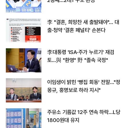
2승째…2대1 구도 완성
李 "결혼, 희망찬 새 출발돼야"… 대
출·청약 '결혼 페널티' 손본다
李대통령 'ISA·주가 누르기' 재검
토…與 "환영" 野 "졸속 국정"
이임생이 밝힌 '빵집 회동' 전말…"정
몽규, 홍명보로 하라 지시"
주유소 기름값 12주 연속 하락…L당
1800원대 유지