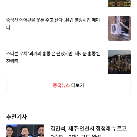
중국산 에어콘을 웃돈 주고 산다...유럽 열광시킨 메이
디
스티븐 로치 '과거의 홍콩'은 끝났지만 '새로운 홍콩'은
진행중
중국뉴스
더보기
추천기사
김민석, 제주·인천서 정청래 누르고