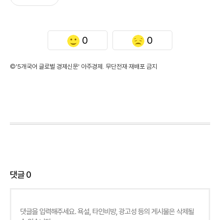
0
0
©'5개국어 글로벌 경제신문' 아주경제. 무단전재·재배포 금지
댓글
0