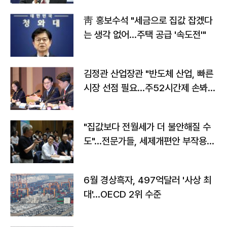
靑 홍보수석 "세금으로 집값 잡겠다
는 생각 없어…주택 공급 '속도전'"
김정관 산업장관 "반도체 산업, 빠른
시장 선점 필요…주52시간제 손봐
야"
"집값보다 전월세가 더 불안해질 수
도"…전문가들, 세제개편안 부작용
우려
6월 경상흑자, 497억달러 '사상 최
대'…OECD 2위 수준