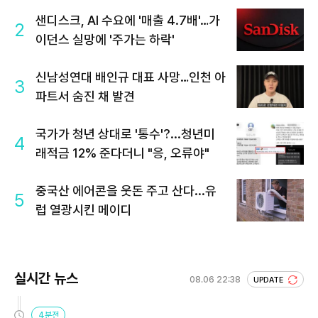
샌디스크, AI 수요에 '매출 4.7배'…가
2
이던스 실망에 '주가는 하락'
신남성연대 배인규 대표 사망…인천 아
3
파트서 숨진 채 발견
국가가 청년 상대로 '통수'?...청년미
4
래적금 12% 준다더니 "응, 오류야"
중국산 에어콘을 웃돈 주고 산다...유
5
럽 열광시킨 메이디
실시간 뉴스
08.06 22:38
UPDATE
4분전