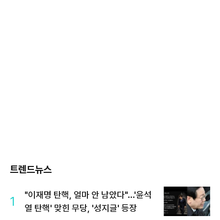
트렌드뉴스
"이재명 탄핵, 얼마 안 남았다"...'윤석
1
열 탄핵' 맞힌 무당, '성지글' 등장