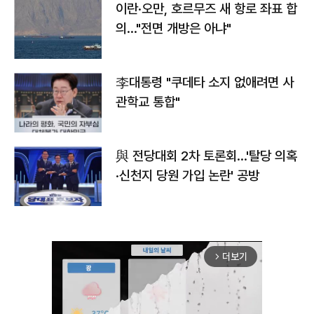
이란·오만, 호르무즈 새 항로 좌표 합
의…"전면 개방은 아냐"
李대통령 "쿠데타 소지 없애려면 사
관학교 통합"
與 전당대회 2차 토론회…'탈당 의혹
·신천지 당원 가입 논란' 공방
더보기
arrow_forward_ios