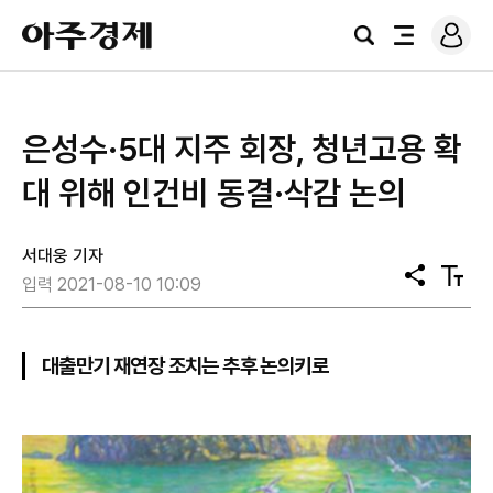
로
아
그
검
전
주
인
색
체
경
메
제
뉴
은성수·5대 지주 회장, 청년고용 확
대 위해 인건비 동결·삭감 논의
서대웅 기자
공
텍
입력 2021-08-10 10:09
유
스
트
크
기
대출만기 재연장 조치는 추후 논의키로