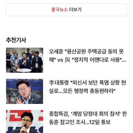
중국뉴스
더보기
추천기사
오세훈 "용산공원 주택공급 동의 못
해" vs 與 "정치적 어젠다로 사용"
맞불
李대통령 "외신서 보던 폭염 상황 현
실로…모든 행정력 총동원하라"
종합특검, '계엄 당정대 회의 참석' 한
동훈 참고인 조사...12일 통보