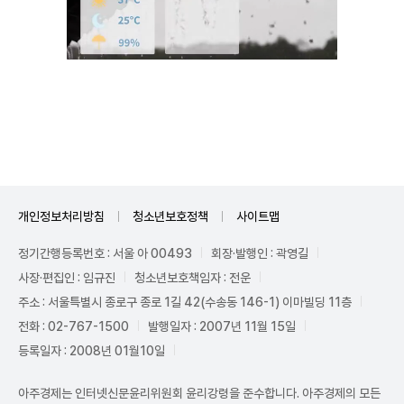
Unmute
개인정보처리방침
청소년보호정책
사이트맵
정기간행등록번호 : 서울 아 00493
회장·발행인 : 곽영길
사장·편집인 : 임규진
청소년보호책임자 : 전운
주소 : 서울특별시 종로구 종로 1길 42(수송동 146-1) 이마빌딩 11층
전화 : 02-767-1500
발행일자 : 2007년 11월 15일
등록일자 : 2008년 01월10일
아주경제는 인터넷신문윤리위원회 윤리강령을 준수합니다. 아주경제의 모든