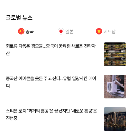
글로벌 뉴스
중국
일본
베트남
희토류 다음은 광모듈…중국이 움켜쥔 새로운 전략자
산
중국산 에어콘을 웃돈 주고 산다...유럽 열광시킨 메이
디
스티븐 로치 '과거의 홍콩'은 끝났지만 '새로운 홍콩'은
진행중