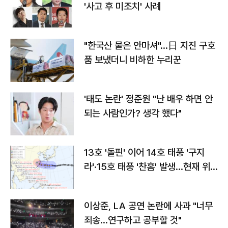
'사고 후 미조치' 사례
"한국산 물은 안마셔"…日 지진 구호
품 보냈더니 비하한 누리꾼
'태도 논란' 정준원 "난 배우 하면 안
되는 사람인가? 생각 했다"
13호 '돌핀' 이어 14호 태풍 '구지
라'·15호 태풍 '찬홈' 발생…현재 위
치와 이동경로는?
이상준, LA 공연 논란에 사과 "너무
죄송…연구하고 공부할 것"