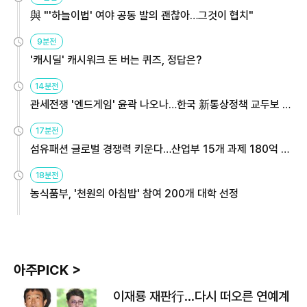
與 "'하늘이법' 여야 공동 발의 괜찮아…그것이 협치"
9분전
'캐시딜' 캐시워크 돈 버는 퀴즈, 정답은?
14분전
관세전쟁 '엔드게임' 윤곽 나오나…한국 新통상정책 교두보 활
용해야
17분전
섬유패션 글로벌 경쟁력 키운다…산업부 15개 과제 180억 지
원
18분전
농식품부, '천원의 아침밥' 참여 200개 대학 선정
아주PICK >
이재룡 재판行…다시 떠오른 연예계