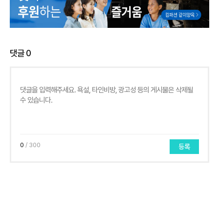
댓글
0
0
/ 300
등록