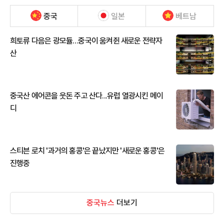
중국
일본
베트남
희토류 다음은 광모듈…중국이 움켜쥔 새로운 전략자
산
중국산 에어콘을 웃돈 주고 산다...유럽 열광시킨 메이
디
스티븐 로치 '과거의 홍콩'은 끝났지만 '새로운 홍콩'은
진행중
중국뉴스
더보기