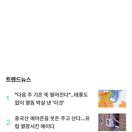
트렌드뉴스
"다음 주 기온 뚝 떨어진다"…태풍도
1
없이 열돔 박살 낸 '이것'
중국산 에어콘을 웃돈 주고 산다...유
2
럽 열광시킨 메이디