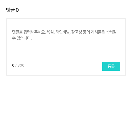
댓글
0
0
/ 300
등록