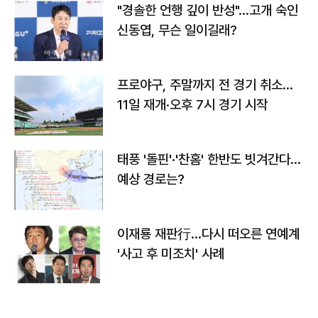
"경솔한 언행 깊이 반성"…고개 숙인
신동엽, 무슨 일이길래?
프로야구, 주말까지 전 경기 취소…
11일 재개·오후 7시 경기 시작
태풍 '돌핀'·'찬홈' 한반도 빗겨간다…
예상 경로는?
이재룡 재판行…다시 떠오른 연예계
'사고 후 미조치' 사례