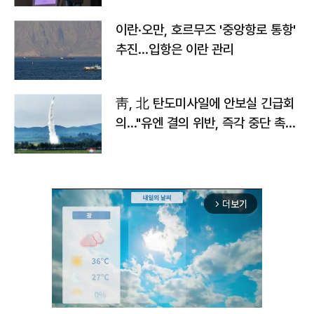
이란·오만, 호르무즈 '중앙항로 통항'
추진…입항은 이란 관리
靑, 北 탄도미사일에 안보실 긴급회
의…"유엔 결의 위반, 즉각 중단 촉
구"
더보기
arrow_forward_ios