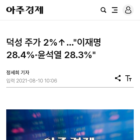
로
아
그
검
전
주
인
색
체
경
메
제
뉴
덕성 주가 2%↑…"이재명
28.4%·윤석열 28.3%"
정세희 기자
공
텍
입력 2021-08-10 10:06
유
스
트
크
기