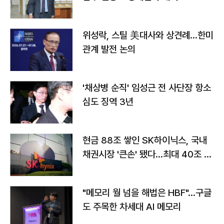
위성락, 스틸 美대사와 상견례…한미
관계 발전 논의
'채상병 순직' 임성근 전 사단장 항소
심도 징역 3년
현금 88조 쌓인 SK하이닉스, 국내
채권시장 '큰손' 됐다…최대 40조 투
자
"메모리 월 넘을 해법은 HBF"…구글
도 주목한 차세대 AI 메모리