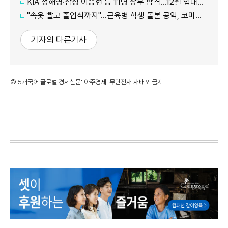
KIA 정해영·삼성 이승현 등 11명 상무 합격…12월 입대해 2028년 6월 전역
"속옷 빨고 졸업식까지"…근육병 학생 돌본 공익, 코미디언 김규원이었다
기자의 다른기사
©'5개국어 글로벌 경제신문' 아주경제. 무단전재·재배포 금지