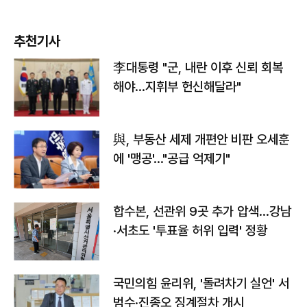
추천기사
李대통령 "군, 내란 이후 신뢰 회복
해야…지휘부 헌신해달라"
與, 부동산 세제 개편안 비판 오세훈
에 '맹공'…"공급 억제기"
합수본, 선관위 9곳 추가 압색…강남
·서초도 '투표율 허위 입력' 정황
국민의힘 윤리위, '돌려차기 실언' 서
범수·진종오 징계절차 개시