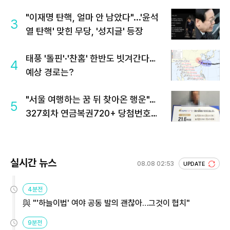
"이재명 탄핵, 얼마 안 남았다"...'윤석
3
열 탄핵' 맞힌 무당, '성지글' 등장
태풍 '돌핀'·'찬홈' 한반도 빗겨간다…
4
예상 경로는?
"서울 여행하는 꿈 뒤 찾아온 행운"…
5
327회차 연금복권720+ 당첨번호조
회 주목
실시간 뉴스
08.08 02:53
UPDATE
4분전
與 "'하늘이법' 여야 공동 발의 괜찮아…그것이 협치"
9분전