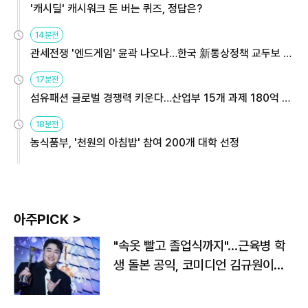
'캐시딜' 캐시워크 돈 버는 퀴즈, 정답은?
14분전
관세전쟁 '엔드게임' 윤곽 나오나…한국 新통상정책 교두보 활
용해야
17분전
섬유패션 글로벌 경쟁력 키운다…산업부 15개 과제 180억 지
원
18분전
농식품부, '천원의 아침밥' 참여 200개 대학 선정
아주PICK >
"속옷 빨고 졸업식까지"…근육병 학
생 돌본 공익, 코미디언 김규원이었
다