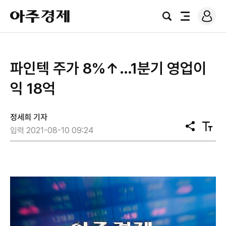
로
아
그
검
전
주
인
색
체
경
메
제
뉴
파인텍 주가 8%↑…1분기 영업이
익 18억
정세희 기자
공
텍
입력 2021-08-10 09:24
유
스
트
크
기