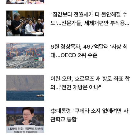
"집값보다 전월세가 더 불안해질 수
도"…전문가들, 세제개편안 부작용
우려
6월 경상흑자, 497억달러 '사상 최
대'…OECD 2위 수준
이란·오만, 호르무즈 새 항로 좌표 합
의…"전면 개방은 아냐"
李대통령 "쿠데타 소지 없애려면 사
관학교 통합"