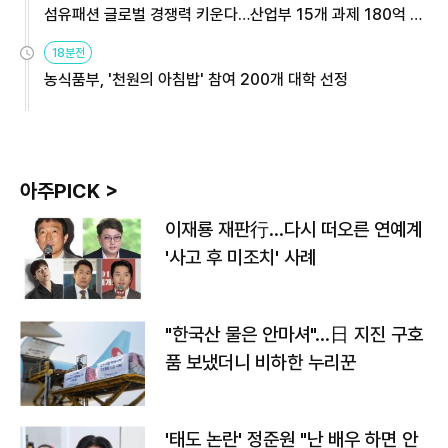
섬유패션 글로벌 경쟁력 키운다…산업부 15개 과제 180억 지
원
18분전
농식품부, '천원의 아침밥' 참여 200개 대학 선정
아주PICK >
이재룡 재판行…다시 떠오른 연예계
'사고 후 미조치' 사례
"한국산 물은 안마셔"…日 지진 구호
품 보냈더니 비하한 누리꾼
'태도 논란' 정준원 "난 배우 하면 안