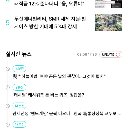
래적금 12% 준다더니 "응, 오류야"
두산에너빌리티, SMR 세제 지원·빌
5
게이츠 방한 기대에 5%대 강세
실시간 뉴스
08.06 17:36
UPDATE
4분전
與 "'하늘이법' 여야 공동 발의 괜찮아…그것이 협치"
9분전
'캐시딜' 캐시워크 돈 버는 퀴즈, 정답은?
14분전
관세전쟁 '엔드게임' 윤곽 나오나…한국 新통상정책 교두보 활
용해야
17분전