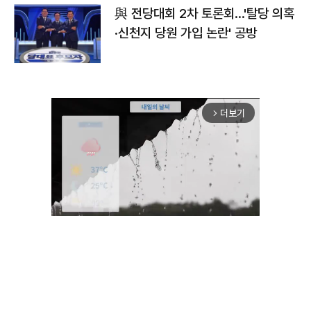
與 전당대회 2차 토론회…'탈당 의혹
·신천지 당원 가입 논란' 공방
더보기
arrow_forward_ios
Unmute