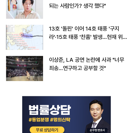
되는 사람인가? 생각 했다"
13호 '돌핀' 이어 14호 태풍 '구지
라'·15호 태풍 '찬홈' 발생…현재 위
치와 이동경로는?
이상준, LA 공연 논란에 사과 "너무
죄송…연구하고 공부할 것"