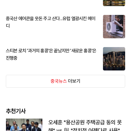
중국산 에어콘을 웃돈 주고 산다...유럽 열광시킨 메이
디
스티븐 로치 '과거의 홍콩'은 끝났지만 '새로운 홍콩'은
진행중
중국뉴스
더보기
추천기사
오세훈 "용산공원 주택공급 동의 못
해" vs 與 "정치적 어젠다로 사용"