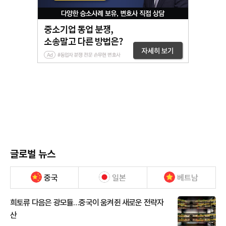
글로벌 뉴스
중국
일본
베트남
희토류 다음은 광모듈…중국이 움켜쥔 새로운 전략자
산