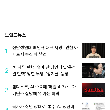
트렌드뉴스
신남성연대 배인규 대표 사망…인천 아
1
파트서 숨진 채 발견
"이재명 탄핵, 얼마 안 남았다"...'윤석
2
열 탄핵' 맞힌 무당, '성지글' 등장
샌디스크, AI 수요에 '매출 4.7배'…가
3
이던스 실망에 '주가는 하락'
국가가 청년 상대로 '통수'?...청년미
4