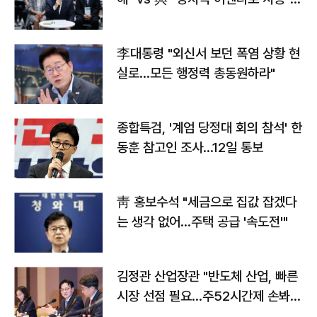
맞불
李대통령 "외신서 보던 폭염 상황 현
실로…모든 행정력 총동원하라"
종합특검, '계엄 당정대 회의 참석' 한
동훈 참고인 조사...12일 통보
靑 홍보수석 "세금으로 집값 잡겠다
는 생각 없어…주택 공급 '속도전'"
김정관 산업장관 "반도체 산업, 빠른
시장 선점 필요…주52시간제 손봐
야"