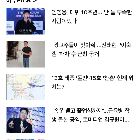
아주PICK >
임영웅, 데뷔 10주년…"난 늘 부족한
사람이었다"
"광고주들이 찾아줘"…진태현, '이숙
캠' 하차 후 근황 공개
13호 태풍 '돌핀'·15호 '찬홈' 현재 위
치는?
"속옷 빨고 졸업식까지"…근육병 학
생 돌본 공익, 코미디언 김규원이었
다