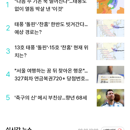
"다음 주 기온 뚝 떨어진다"…태풍도
1
없이 열돔 박살 낸 '이것'
태풍 '돌핀'·'찬홈' 한반도 빗겨간다…
2
예상 경로는?
13호 태풍 '돌핀'·15호 '찬홈' 현재 위
3
치는?
"서울 여행하는 꿈 뒤 찾아온 행운"…
4
327회차 연금복권720+ 당첨번호조
회 주목
5
'축구의 신' 메시 부친상…향년 68세
실시간 뉴스