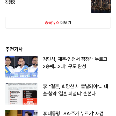
진행중
중국뉴스
더보기
추천기사
김민석, 제주·인천서 정청래 누르고
2승째…2대1 구도 완성
李 "결혼, 희망찬 새 출발돼야"… 대
출·청약 '결혼 페널티' 손본다
李대통령 'ISA·주가 누르기' 재검