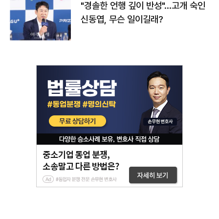
"경솔한 언행 깊이 반성"…고개 숙인
신동엽, 무슨 일이길래?