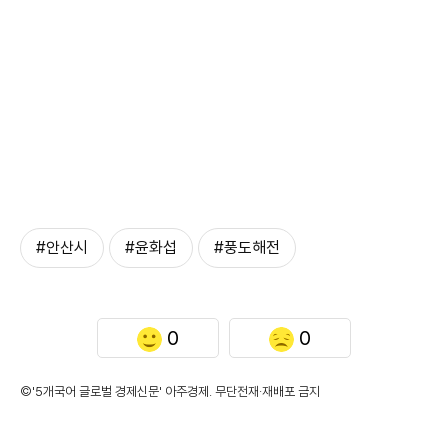
#안산시
#윤화섭
#풍도해전
0
0
©'5개국어 글로벌 경제신문' 아주경제. 무단전재·재배포 금지