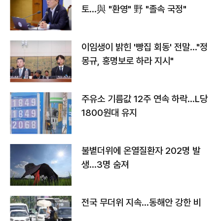
토…與 "환영" 野 "졸속 국정"
이임생이 밝힌 '빵집 회동' 전말…"정
몽규, 홍명보로 하라 지시"
주유소 기름값 12주 연속 하락…L당
1800원대 유지
불볕더위에 온열질환자 202명 발
생…3명 숨져
전국 무더위 지속…동해안 강한 비