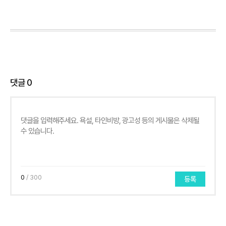
댓글
0
0
/ 300
등록