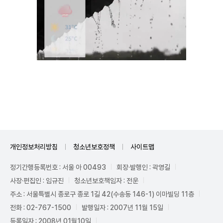
Unmute
개인정보처리방침
청소년보호정책
사이트맵
정기간행등록번호 : 서울 아 00493
회장·발행인 : 곽영길
사장·편집인 : 임규진
청소년보호책임자 : 전운
주소 : 서울특별시 종로구 종로 1길 42(수송동 146-1) 이마빌딩 11층
전화 : 02-767-1500
발행일자 : 2007년 11월 15일
등록일자 : 2008년 01월10일