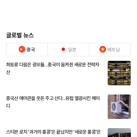
글로벌 뉴스
중국
일본
베트남
희토류 다음은 광모듈…중국이 움켜쥔 새로운 전략자
산
중국산 에어콘을 웃돈 주고 산다...유럽 열광시킨 메이
디
스티븐 로치 '과거의 홍콩'은 끝났지만 '새로운 홍콩'은