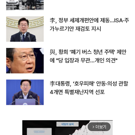
李, 정부 세제개편안에 제동…ISA·주
가누르기안 재검토 지시
與, 황희 '폐기 버스 청년 주택' 제안
에 "당 입장과 무관…개인 의견"
李대통령, '호우피해' 안동·의성 관할
4개면 특별재난지역 선포
더보기
arrow_forward_ios