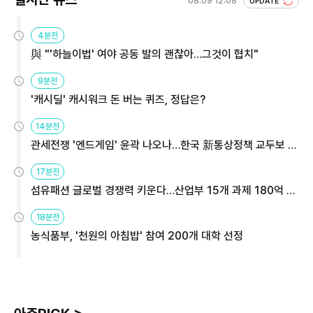
08.09 12:08
UPDATE
4분전
與 "'하늘이법' 여야 공동 발의 괜찮아…그것이 협치"
9분전
'캐시딜' 캐시워크 돈 버는 퀴즈, 정답은?
14분전
관세전쟁 '엔드게임' 윤곽 나오나…한국 新통상정책 교두보 활
용해야
17분전
섬유패션 글로벌 경쟁력 키운다…산업부 15개 과제 180억 지
원
18분전
농식품부, '천원의 아침밥' 참여 200개 대학 선정