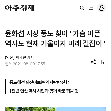
로
아
그
검
전
주
인
색
체
경
메
제
뉴
윤화섭 시장 풍도 찾아 "가슴 아픈
역사도 현재 거울이자 미래 길잡이"
(안산) 박재천 기자
공
텍
입력 2021-08-09 17:55
유
스
트
크
기
풍도해전 되짚어보는 역사탐방 진행
1천년 안산 역사 시민과 함께 바로 잡을 것