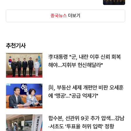
중국뉴스
더보기
추천기사
李대통령 "군, 내란 이후 신뢰 회복
해야…지휘부 헌신해달라"
與, 부동산 세제 개편안 비판 오세훈
에 '맹공'…"공급 억제기"
합수본, 선관위 9곳 추가 압색…강남
·서초도 '투표율 허위 입력' 정황