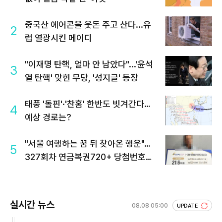
중국산 에어콘을 웃돈 주고 산다...유
2
럽 열광시킨 메이디
"이재명 탄핵, 얼마 안 남았다"...'윤석
3
열 탄핵' 맞힌 무당, '성지글' 등장
태풍 '돌핀'·'찬홈' 한반도 빗겨간다…
4
예상 경로는?
"서울 여행하는 꿈 뒤 찾아온 행운"…
5
327회차 연금복권720+ 당첨번호조
회 주목
실시간 뉴스
08.08 05:00
UPDATE