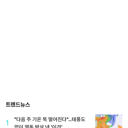
트렌드뉴스
"다음 주 기온 뚝 떨어진다"…태풍도
1
없이 열돔 박살 낸 '이것'