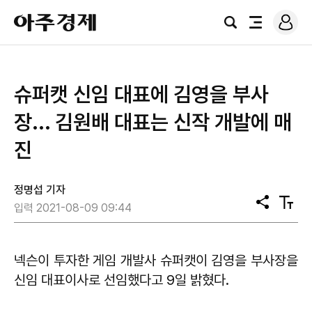
로
아
그
검
전
주
인
색
체
경
메
제
뉴
슈퍼캣 신임 대표에 김영을 부사
장... 김원배 대표는 신작 개발에 매
진
정명섭 기자
공
텍
입력 2021-08-09 09:44
유
스
트
크
기
넥슨이 투자한 게임 개발사 슈퍼캣이 김영을 부사장을
신임 대표이사로 선임했다고 9일 밝혔다.