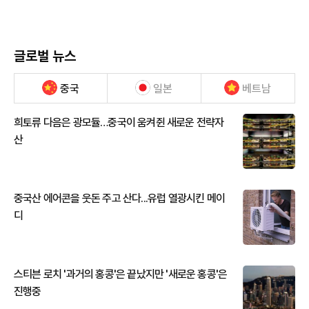
글로벌 뉴스
중국
일본
베트남
희토류 다음은 광모듈…중국이 움켜쥔 새로운 전략자
산
중국산 에어콘을 웃돈 주고 산다...유럽 열광시킨 메이
디
스티븐 로치 '과거의 홍콩'은 끝났지만 '새로운 홍콩'은
진행중