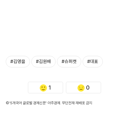
#김영을
#김원배
#슈퍼캣
#대표
1
0
©'5개국어 글로벌 경제신문' 아주경제. 무단전재·재배포 금지