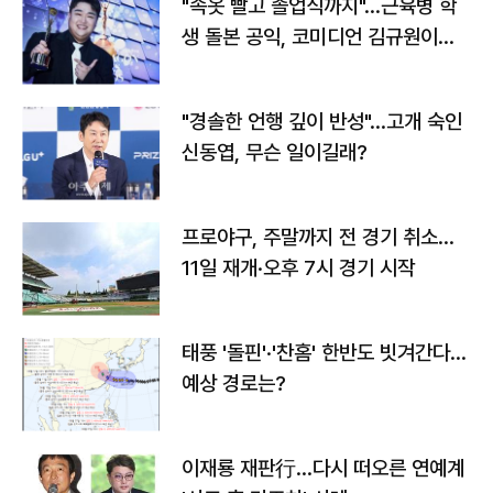
"속옷 빨고 졸업식까지"…근육병 학
생 돌본 공익, 코미디언 김규원이었
다
"경솔한 언행 깊이 반성"…고개 숙인
신동엽, 무슨 일이길래?
프로야구, 주말까지 전 경기 취소…
11일 재개·오후 7시 경기 시작
태풍 '돌핀'·'찬홈' 한반도 빗겨간다…
예상 경로는?
이재룡 재판行…다시 떠오른 연예계