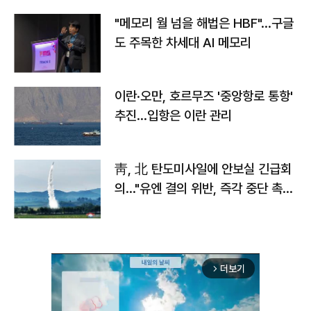
"메모리 월 넘을 해법은 HBF"…구글
도 주목한 차세대 AI 메모리
이란·오만, 호르무즈 '중앙항로 통항'
추진…입항은 이란 관리
靑, 北 탄도미사일에 안보실 긴급회
의…"유엔 결의 위반, 즉각 중단 촉
구"
더보기
arrow_forward_ios