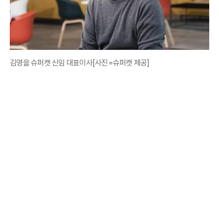
김영을 슈퍼캣 신임 대표이사[사진=슈퍼캣 제공]