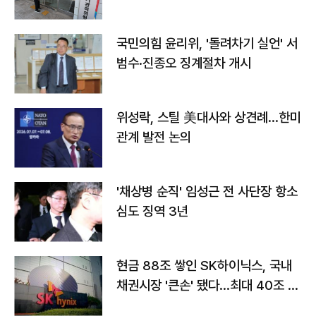
국민의힘 윤리위, '돌려차기 실언' 서
범수·진종오 징계절차 개시
위성락, 스틸 美대사와 상견례…한미
관계 발전 논의
'채상병 순직' 임성근 전 사단장 항소
심도 징역 3년
현금 88조 쌓인 SK하이닉스, 국내
채권시장 '큰손' 됐다…최대 40조 투
자