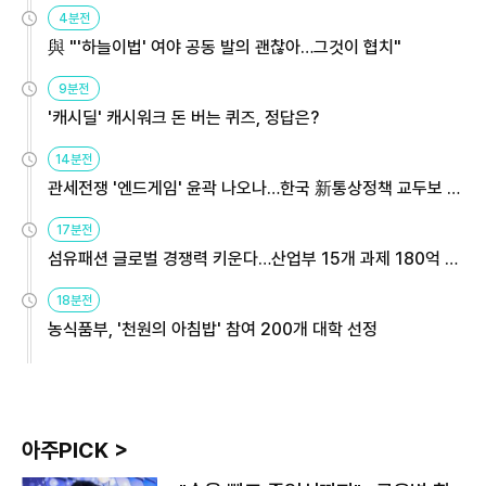
4분전
與 "'하늘이법' 여야 공동 발의 괜찮아…그것이 협치"
9분전
'캐시딜' 캐시워크 돈 버는 퀴즈, 정답은?
14분전
관세전쟁 '엔드게임' 윤곽 나오나…한국 新통상정책 교두보 활
용해야
17분전
섬유패션 글로벌 경쟁력 키운다…산업부 15개 과제 180억 지
원
18분전
농식품부, '천원의 아침밥' 참여 200개 대학 선정
아주PICK >