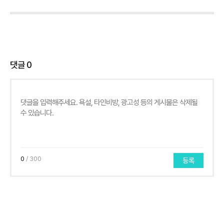
댓글
0
0
/ 300
등록