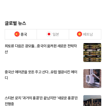
글로벌 뉴스
중국
일본
베트남
희토류 다음은 광모듈…중국이 움켜쥔 새로운 전략자
산
중국산 에어콘을 웃돈 주고 산다...유럽 열광시킨 메이
디
스티븐 로치 '과거의 홍콩'은 끝났지만 '새로운 홍콩'은
진행중