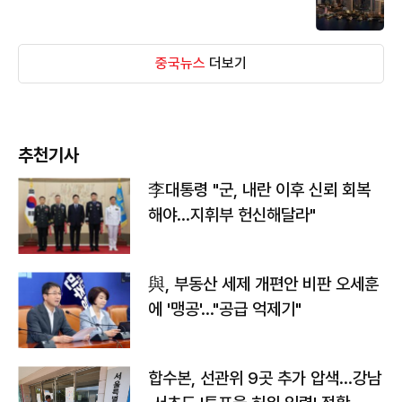
중국뉴스
더보기
추천기사
李대통령 "군, 내란 이후 신뢰 회복
해야…지휘부 헌신해달라"
與, 부동산 세제 개편안 비판 오세훈
에 '맹공'…"공급 억제기"
합수본, 선관위 9곳 추가 압색…강남