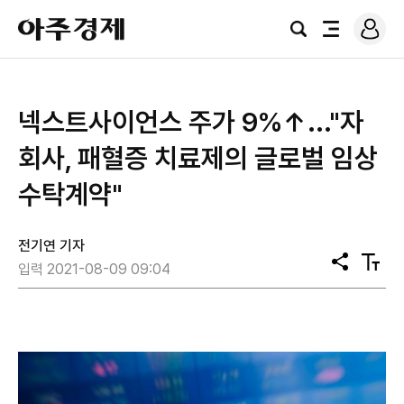
로
아
그
검
전
주
인
색
체
경
메
제
뉴
넥스트사이언스 주가 9%↑..."자
회사, 패혈증 치료제의 글로벌 임상
수탁계약"
전기연 기자
공
텍
입력 2021-08-09 09:04
유
스
트
크
기