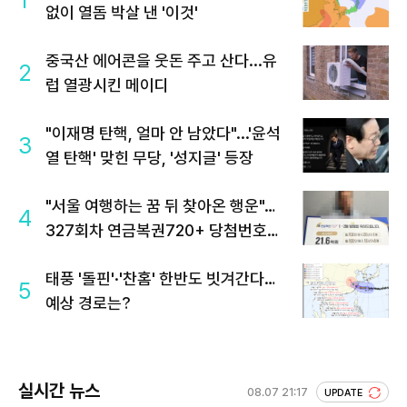
없이 열돔 박살 낸 '이것'
중국산 에어콘을 웃돈 주고 산다...유
2
럽 열광시킨 메이디
"이재명 탄핵, 얼마 안 남았다"...'윤석
3
열 탄핵' 맞힌 무당, '성지글' 등장
"서울 여행하는 꿈 뒤 찾아온 행운"…
4
327회차 연금복권720+ 당첨번호조
회 주목
태풍 '돌핀'·'찬홈' 한반도 빗겨간다…
5
예상 경로는?
실시간 뉴스
08.07 21:17
UPDATE