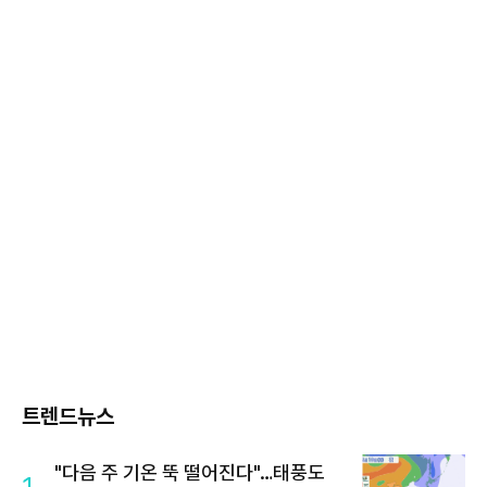
트렌드뉴스
"다음 주 기온 뚝 떨어진다"…태풍도
1