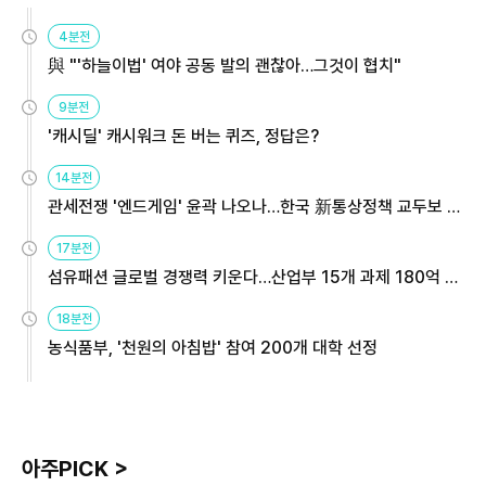
4분전
與 "'하늘이법' 여야 공동 발의 괜찮아…그것이 협치"
9분전
'캐시딜' 캐시워크 돈 버는 퀴즈, 정답은?
14분전
관세전쟁 '엔드게임' 윤곽 나오나…한국 新통상정책 교두보 활
용해야
17분전
섬유패션 글로벌 경쟁력 키운다…산업부 15개 과제 180억 지
원
18분전
농식품부, '천원의 아침밥' 참여 200개 대학 선정
아주PICK >