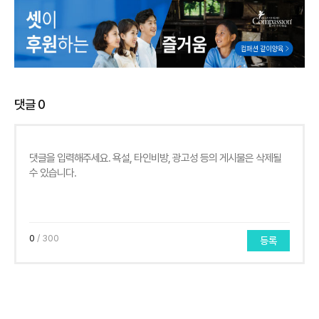
댓글
0
0
/ 300
등록