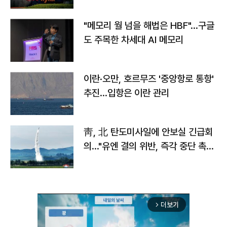
자
"메모리 월 넘을 해법은 HBF"…구글
도 주목한 차세대 AI 메모리
이란·오만, 호르무즈 '중앙항로 통항'
추진…입항은 이란 관리
靑, 北 탄도미사일에 안보실 긴급회
의…"유엔 결의 위반, 즉각 중단 촉
구"
더보기
arrow_forward_ios