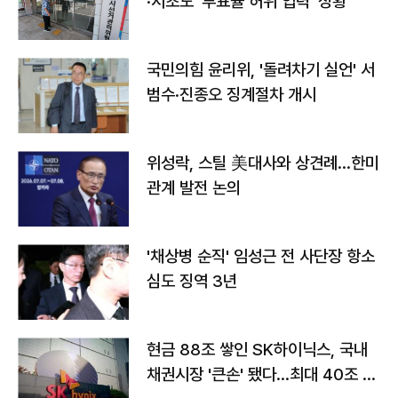
·서초도 '투표율 허위 입력' 정황
국민의힘 윤리위, '돌려차기 실언' 서
범수·진종오 징계절차 개시
위성락, 스틸 美대사와 상견례…한미
관계 발전 논의
'채상병 순직' 임성근 전 사단장 항소
심도 징역 3년
현금 88조 쌓인 SK하이닉스, 국내
채권시장 '큰손' 됐다…최대 40조 투