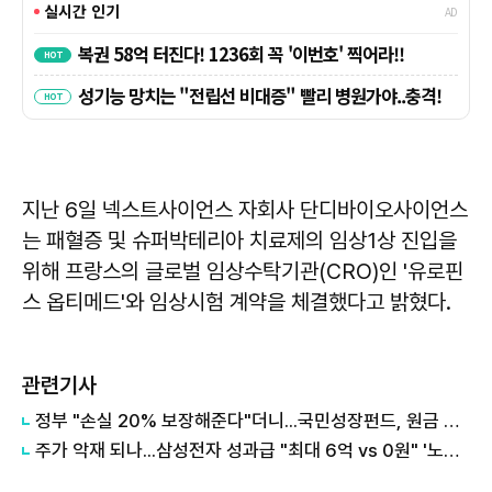
지난 6일 넥스트사이언스 자회사 단디바이오사이언스
는 패혈증 및 슈퍼박테리아 치료제의 임상1상 진입을
위해 프랑스의 글로벌 임상수탁기관(CRO)인 '유로핀
스 옵티메드'와 임상시험 계약을 체결했다고 밝혔다.
관련기사
정부 "손실 20% 보장해준다"더니...국민성장펀드, 원금 손실 시작됐다
주가 악재 되나...삼성전자 성과급 "최대 6억 vs 0원" '노노갈등' 터진 이유