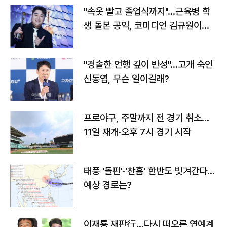
"속옷 빨고 졸업식까지"…근육병 학
생 돌본 공익, 코미디언 김규원이었
다
"경솔한 언행 깊이 반성"…고개 숙인
신동엽, 무슨 일이길래?
프로야구, 주말까지 전 경기 취소…
11일 재개·오후 7시 경기 시작
태풍 '돌핀'·'찬홈' 한반도 빗겨간다…
예상 경로는?
이재룡 재판行…다시 떠오른 연예계