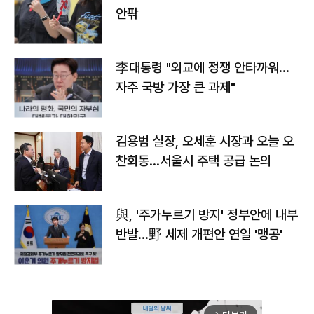
안팎
李대통령 "외교에 정쟁 안타까워…
자주 국방 가장 큰 과제"
김용범 실장, 오세훈 시장과 오늘 오
찬회동...서울시 주택 공급 논의
與, '주가누르기 방지' 정부안에 내부
반발…野 세제 개편안 연일 '맹공'