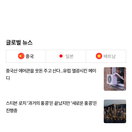
글로벌 뉴스
중국
일본
베트남
중국산 에어콘을 웃돈 주고 산다...유럽 열광시킨 메이
디
스티븐 로치 '과거의 홍콩'은 끝났지만 '새로운 홍콩'은
진행중