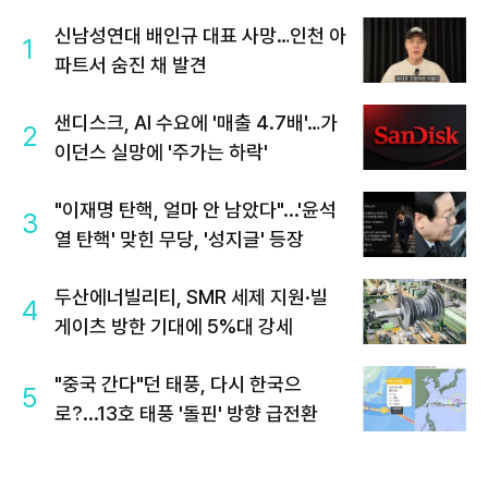
신남성연대 배인규 대표 사망…인천 아
1
파트서 숨진 채 발견
샌디스크, AI 수요에 '매출 4.7배'…가
2
이던스 실망에 '주가는 하락'
"이재명 탄핵, 얼마 안 남았다"...'윤석
3
열 탄핵' 맞힌 무당, '성지글' 등장
두산에너빌리티, SMR 세제 지원·빌
4
게이츠 방한 기대에 5%대 강세
"중국 간다"던 태풍, 다시 한국으
5
로?...13호 태풍 '돌핀' 방향 급전환