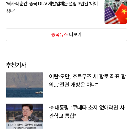
'역사적 순간' 중국 DUV 개발업체는 설립 3년된 '아이
성나'
중국뉴스
더보기
추천기사
이란·오만, 호르무즈 새 항로 좌표 합
의…"전면 개방은 아냐"
李대통령 "쿠데타 소지 없애려면 사
관학교 통합"