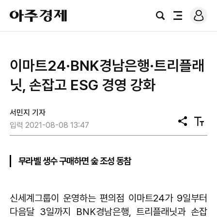
로
아
그
검
전
주
인
색
체
경
메
제
뉴
이마트24·BNK경남은행·트리플래
닛, 손잡고 ESG 경영 강화
서민지 기자
공
텍
입력 2021-08-08 13:47
유
스
트
크
기
무라벨 생수 구매하면 숲 조성 동참
신세계그룹이 운영하는 편의점 이마트24가 9일부터
다음달 3일까지 BNK경남은행, 트리플래닛과 손잡