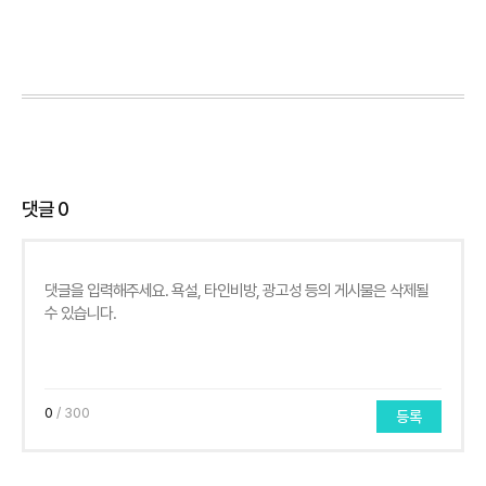
댓글
0
0
/ 300
등록