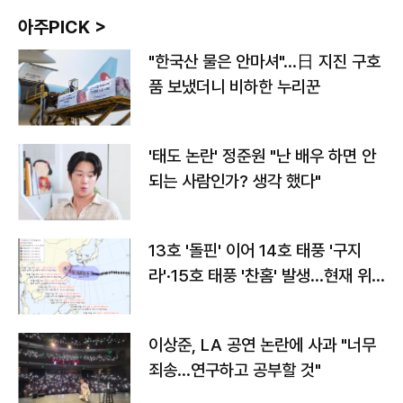
아주PICK >
"한국산 물은 안마셔"…日 지진 구호
품 보냈더니 비하한 누리꾼
'태도 논란' 정준원 "난 배우 하면 안
되는 사람인가? 생각 했다"
13호 '돌핀' 이어 14호 태풍 '구지
라'·15호 태풍 '찬홈' 발생…현재 위
치와 이동경로는?
이상준, LA 공연 논란에 사과 "너무
죄송…연구하고 공부할 것"