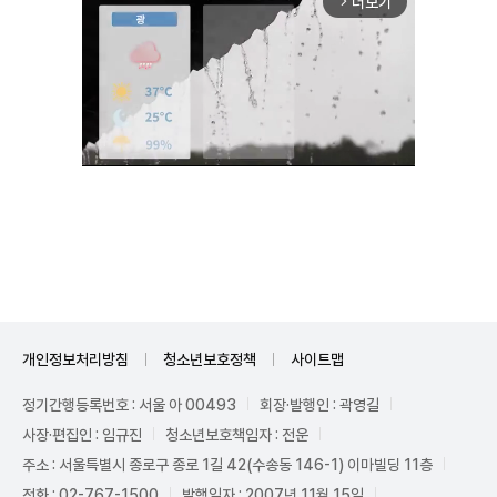
더보기
arrow_forward_ios
Unmute
개인정보처리방침
청소년보호정책
사이트맵
정기간행등록번호 : 서울 아 00493
회장·발행인 : 곽영길
사장·편집인 : 임규진
청소년보호책임자 : 전운
주소 : 서울특별시 종로구 종로 1길 42(수송동 146-1) 이마빌딩 11층
전화 : 02-767-1500
발행일자 : 2007년 11월 15일