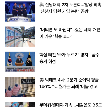
與 전당대회 2차 토론회…'탈당 의혹
·신천지 당원 가입 논란' 공방
"버티면 또 바뀐다"…잦은 세제 개편
이 키운 '학습 효과'
핵심 빠진 '주가 누르기' 방지…꼼수
승계 허점
美 빅테크 4사, 2분기 순이익 평균
140%↑…월가는 되레 '버블 경고'
무더위·열대야 계속…체감온도 35도