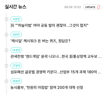
실시간 뉴스
08.06 12:52
UPDATE
4분전
與 "'하늘이법' 여야 공동 발의 괜찮아…그것이 협치"
9분전
'캐시딜' 캐시워크 돈 버는 퀴즈, 정답은?
14분전
관세전쟁 '엔드게임' 윤곽 나오나…한국 新통상정책 교두보 활
용해야
17분전
섬유패션 글로벌 경쟁력 키운다…산업부 15개 과제 180억 지
원
18분전
농식품부, '천원의 아침밥' 참여 200개 대학 선정