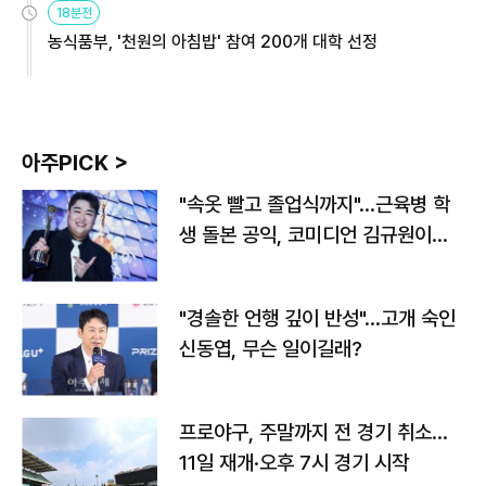
18분전
농식품부, '천원의 아침밥' 참여 200개 대학 선정
아주PICK >
"속옷 빨고 졸업식까지"…근육병 학
생 돌본 공익, 코미디언 김규원이었
다
"경솔한 언행 깊이 반성"…고개 숙인
신동엽, 무슨 일이길래?
프로야구, 주말까지 전 경기 취소…
11일 재개·오후 7시 경기 시작