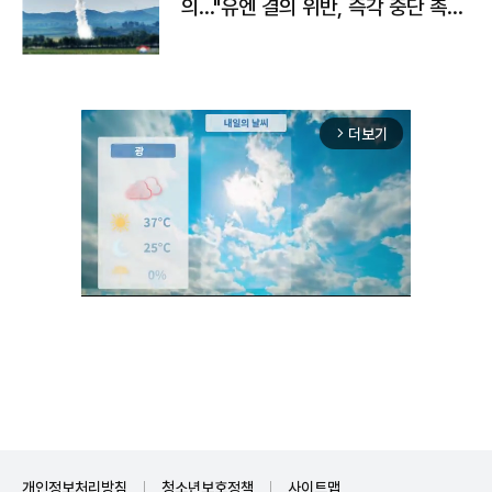
의…"유엔 결의 위반, 즉각 중단 촉
구"
더보기
arrow_forward_ios
Unmute
개인정보처리방침
청소년보호정책
사이트맵