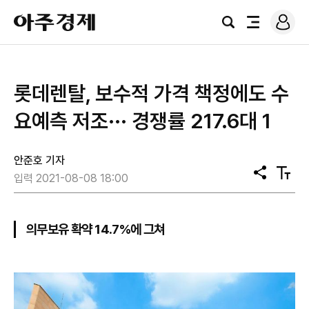
로
아
그
검
전
주
인
색
체
경
메
제
뉴
롯데렌탈, 보수적 가격 책정에도 수
요예측 저조··· 경쟁률 217.6대 1
안준호 기자
공
텍
입력 2021-08-08 18:00
유
스
트
크
기
의무보유 확약 14.7%에 그쳐