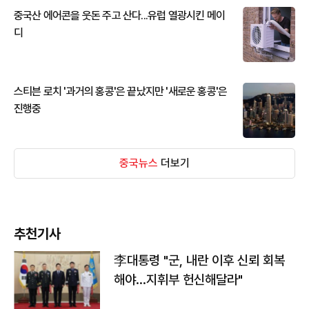
중국산 에어콘을 웃돈 주고 산다...유럽 열광시킨 메이
디
스티븐 로치 '과거의 홍콩'은 끝났지만 '새로운 홍콩'은
진행중
중국뉴스
더보기
추천기사
李대통령 "군, 내란 이후 신뢰 회복
해야…지휘부 헌신해달라"