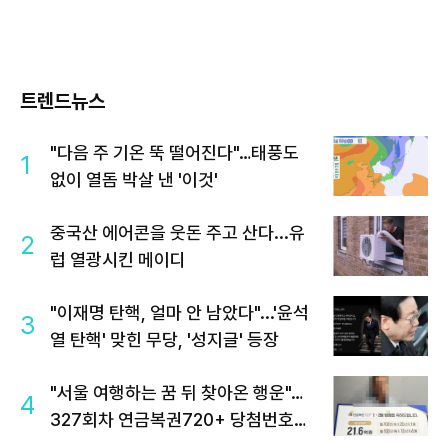
트렌드뉴스
"다음 주 기온 뚝 떨어진다"…태풍도
1
없이 열돔 박살 낸 '이것'
중국산 에어콘을 웃돈 주고 산다...유
2
럽 열광시킨 메이디
"이재명 탄핵, 얼마 안 남았다"...'윤석
3
열 탄핵' 맞힌 무당, '성지글' 등장
"서울 여행하는 꿈 뒤 찾아온 행운"…
4
327회차 연금복권720+ 당첨번호조
회 주목