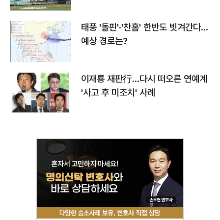
태풍 '돌핀'·'찬홈' 한반도 빗겨간다…
예상 경로는?
이재룡 재판行…다시 떠오른 연예계
'사고 후 미조치' 사례