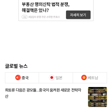
글로벌 뉴스
중국
일본
베트남
희토류 다음은 광모듈…중국이 움켜쥔 새로운 전략자
산