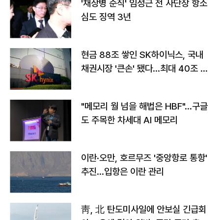
'채상병 순직' 임성근 전 사단장 항소
심도 징역 3년
현금 88조 쌓인 SK하이닉스, 국내
채권시장 '큰손' 됐다…최대 40조 투
자
"메모리 월 넘을 해법은 HBF"…구글
도 주목한 차세대 AI 메모리
이란·오만, 호르무즈 '중앙항로 통항'
추진…입항은 이란 관리
靑, 北 탄도미사일에 안보실 긴급회