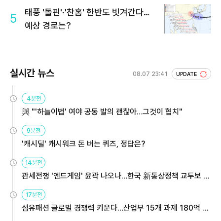
태풍 '돌핀'·'찬홈' 한반도 빗겨간다…
5
예상 경로는?
실시간 뉴스
08.07 23:41
UPDATE
4분전
與 "'하늘이법' 여야 공동 발의 괜찮아…그것이 협치"
9분전
'캐시딜' 캐시워크 돈 버는 퀴즈, 정답은?
14분전
관세전쟁 '엔드게임' 윤곽 나오나…한국 新통상정책 교두보 활
용해야
17분전
섬유패션 글로벌 경쟁력 키운다…산업부 15개 과제 180억 지
원