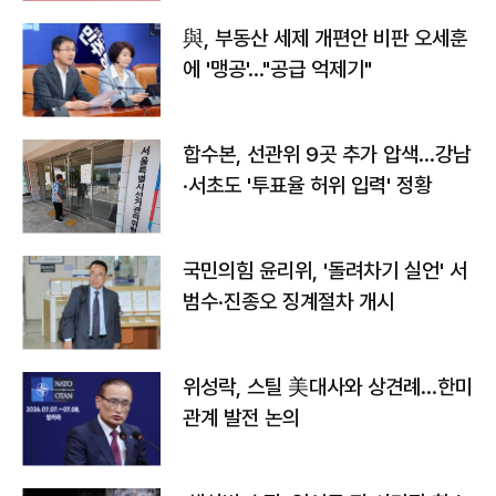
與, 부동산 세제 개편안 비판 오세훈
에 '맹공'…"공급 억제기"
합수본, 선관위 9곳 추가 압색…강남
·서초도 '투표율 허위 입력' 정황
국민의힘 윤리위, '돌려차기 실언' 서
범수·진종오 징계절차 개시
위성락, 스틸 美대사와 상견례…한미
관계 발전 논의