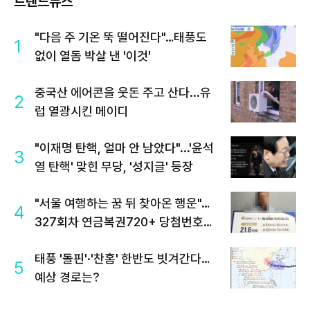
트렌드뉴스
"다음 주 기온 뚝 떨어진다"…태풍도
1
없이 열돔 박살 낸 '이것'
중국산 에어콘을 웃돈 주고 산다...유
2
럽 열광시킨 메이디
"이재명 탄핵, 얼마 안 남았다"...'윤석
3
열 탄핵' 맞힌 무당, '성지글' 등장
"서울 여행하는 꿈 뒤 찾아온 행운"…
4
327회차 연금복권720+ 당첨번호조
회 주목
태풍 '돌핀'·'찬홈' 한반도 빗겨간다…
5
예상 경로는?