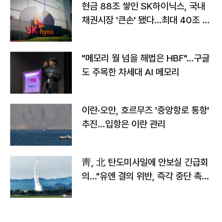
현금 88조 쌓인 SK하이닉스, 국내
채권시장 '큰손' 됐다…최대 40조 투
자
"메모리 월 넘을 해법은 HBF"…구글
도 주목한 차세대 AI 메모리
이란·오만, 호르무즈 '중앙항로 통항'
추진…입항은 이란 관리
靑, 北 탄도미사일에 안보실 긴급회
의…"유엔 결의 위반, 즉각 중단 촉
구"