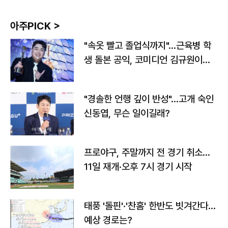
아주PICK >
"속옷 빨고 졸업식까지"…근육병 학
생 돌본 공익, 코미디언 김규원이었
다
"경솔한 언행 깊이 반성"…고개 숙인
신동엽, 무슨 일이길래?
프로야구, 주말까지 전 경기 취소…
11일 재개·오후 7시 경기 시작
태풍 '돌핀'·'찬홈' 한반도 빗겨간다…
예상 경로는?