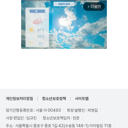
더보기
arrow_forward_ios
Unmute
개인정보처리방침
청소년보호정책
사이트맵
정기간행등록번호 : 서울 아 00493
회장·발행인 : 곽영길
사장·편집인 : 임규진
청소년보호책임자 : 전운
주소 : 서울특별시 종로구 종로 1길 42(수송동 146-1) 이마빌딩 11층