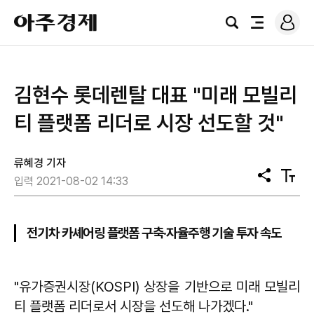
로
아
그
검
전
주
인
색
체
경
메
제
뉴
김현수 롯데렌탈 대표 "미래 모빌리
티 플랫폼 리더로 시장 선도할 것"
류혜경 기자
공
텍
입력 2021-08-02 14:33
유
스
트
크
기
전기차 카셰어링 플랫폼 구축·자율주행 기술 투자 속도
"유가증권시장(KOSPI) 상장을 기반으로 미래 모빌리
티 플랫폼 리더로서 시장을 선도해 나가겠다."