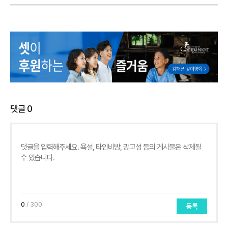
댓글
0
0
/ 300
등록