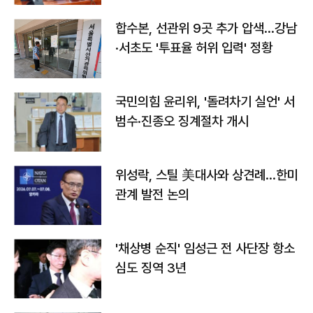
합수본, 선관위 9곳 추가 압색…강남
·서초도 '투표율 허위 입력' 정황
국민의힘 윤리위, '돌려차기 실언' 서
범수·진종오 징계절차 개시
위성락, 스틸 美대사와 상견례…한미
관계 발전 논의
'채상병 순직' 임성근 전 사단장 항소
심도 징역 3년