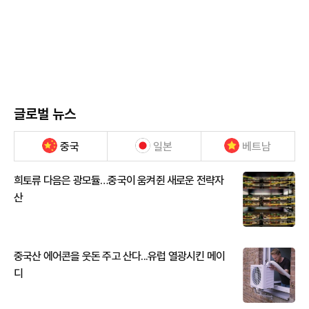
글로벌 뉴스
중국
일본
베트남
희토류 다음은 광모듈…중국이 움켜쥔 새로운 전략자
산
중국산 에어콘을 웃돈 주고 산다...유럽 열광시킨 메이
디