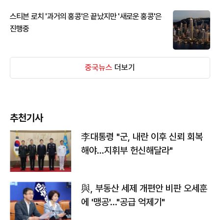
스티븐 로치 '과거의 홍콩'은 끝났지만 '새로운 홍콩'은
진행중
중국뉴스
더보기
추천기사
李대통령 "군, 내란 이후 신뢰 회복
해야…지휘부 헌신해달라"
與, 부동산 세제 개편안 비판 오세훈
에 '맹공'…"공급 억제기"