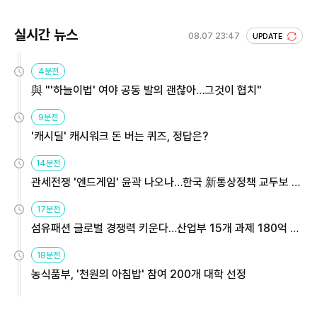
실시간 뉴스
08.07 23:47
UPDATE
4분전
與 "'하늘이법' 여야 공동 발의 괜찮아…그것이 협치"
9분전
'캐시딜' 캐시워크 돈 버는 퀴즈, 정답은?
14분전
관세전쟁 '엔드게임' 윤곽 나오나…한국 新통상정책 교두보 활
용해야
17분전
섬유패션 글로벌 경쟁력 키운다…산업부 15개 과제 180억 지
원
18분전
농식품부, '천원의 아침밥' 참여 200개 대학 선정