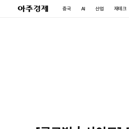
아
중국
AI
산업
재테크
주
경
제