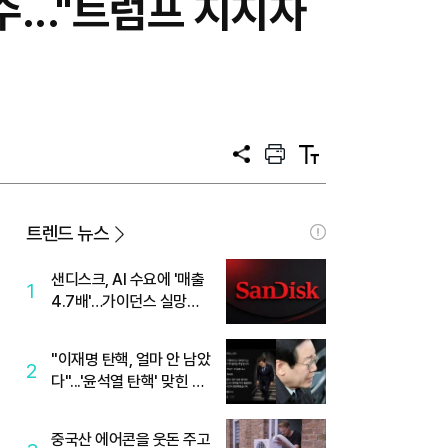
..."트럼프 지지자
공
프
텍
유
린
스
트
트
크
기
트렌드 뉴스
샌디스크, AI 수요에 '매출
1
4.7배'…가이던스 실망에
'주가는 하락'
"이재명 탄핵, 얼마 안 남았
2
다"...'윤석열 탄핵' 맞힌 무
당, '성지글' 등장
중국산 에어콘을 웃돈 주고