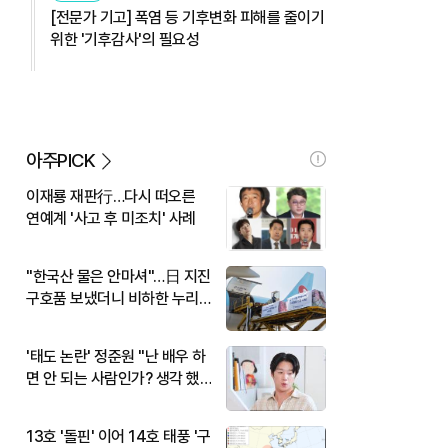
[전문가 기고] 폭염 등 기후변화 피해를 줄이기
위한 '기후감사'의 필요성
아주PICK
이재룡 재판行…다시 떠오른
연예계 '사고 후 미조치' 사례
"한국산 물은 안마셔"…日 지진
구호품 보냈더니 비하한 누리
꾼
'태도 논란' 정준원 "난 배우 하
면 안 되는 사람인가? 생각 했
다"
13호 '돌핀' 이어 14호 태풍 '구