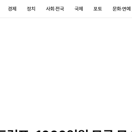
경제
정치
사회·전국
국제
포토
문화·연예