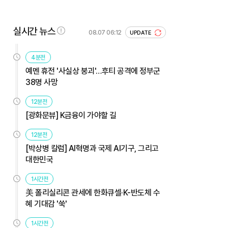
실시간 뉴스
08.07 06:12
UPDATE
4분전
예멘 휴전 '사실상 붕괴'…후티 공격에 정부군
38명 사망
12분전
[광화문뷰] K금융이 가야할 길
12분전
[박상병 칼럼] AI혁명과 국제 AI기구, 그리고
대한민국
1시간전
美 폴리실리콘 관세에 한화큐셀·K-반도체 수
혜 기대감 '쑥'
1시간전