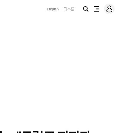
로
English
日本語
그
검
전
인
색
체
메
뉴