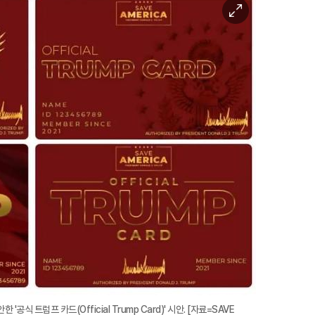
이
미
지
확
대
식 트럼프 카드(Official Trump Card)' 시안. [자료=SAVE