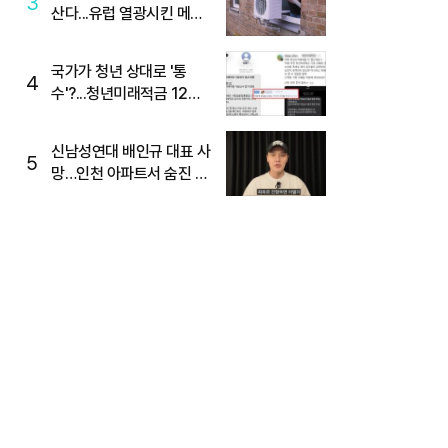
3
산다...유럽 열광시킨 메이
디
국가가 청년 상대로 '통
4
수'?...청년미래적금 12%
준다더니 "응, 오류야"
신남성연대 배인규 대표 사
5
망…인천 아파트서 숨진 채
발견