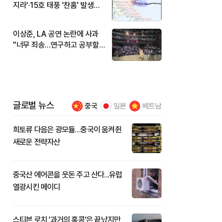
지라'·15호 태풍 '찬홈' 발생…
현재 위치와 이동경로는?
이상준, LA 공연 논란에 사과
"너무 죄송…연구하고 공부할
것"
글로벌 뉴스
중국
일본
베트남
희토류 다음은 광모듈…중국이 움켜쥔
새로운 전략자산
중국산 에어콘을 웃돈 주고 산다...유럽
열광시킨 메이디
스티븐 로치 '과거의 홍콩'은 끝났지만