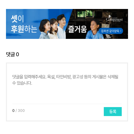
댓글
0
0
/ 300
등록