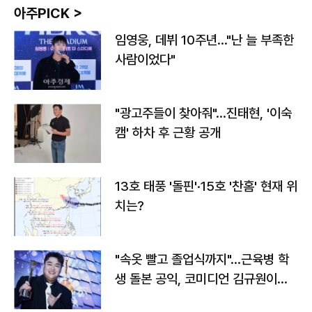
아주PICK >
임영웅, 데뷔 10주년…"난 늘 부족한
사람이었다"
"광고주들이 찾아줘"…진태현, '이숙
캠' 하차 후 근황 공개
13호 태풍 '돌핀'·15호 '찬홈' 현재 위
치는?
"속옷 빨고 졸업식까지"…근육병 학
생 돌본 공익, 코미디언 김규원이었
다