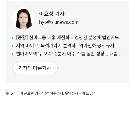
이효정 기자
hyo@ajunews.com
[종합] 한미그룹 내홍 재점화… 경영권 분쟁에 법인카드 의혹까지 '악재 지속'
제약·바이오, 옥석가리기 본격화…약가인하·공시규제·투자위축까지 '삼중고'
쎌바이오텍 '듀오락', 2분기 내수·수출 동반 성장… 매출 158억원
기자의 다른기사
©'5개국어 글로벌 경제신문' 아주경제. 무단전재·재배포 금지