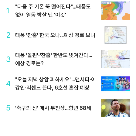
"다음 주 기온 뚝 떨어진다"…태풍도
1
없이 열돔 박살 낸 '이것'
2
태풍 '찬홈' 한국 오나…예상 경로 보니
태풍 '돌핀'·'찬홈' 한반도 빗겨간다…
3
예상 경로는?
"오늘 저녁 상암 피하세요"…맨시티·이
4
강인·리센느 뜬다, 6호선 혼잡 예상
5
'축구의 신' 메시 부친상…향년 68세