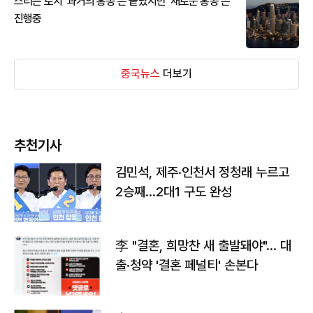
스티븐 로치 '과거의 홍콩'은 끝났지만 '새로운 홍콩'은
진행중
중국뉴스
더보기
추천기사
김민석, 제주·인천서 정청래 누르고
2승째…2대1 구도 완성
李 "결혼, 희망찬 새 출발돼야"… 대
출·청약 '결혼 페널티' 손본다