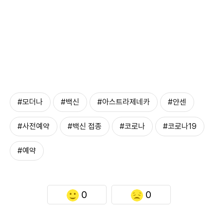
#모더나
#백신
#아스트라제네카
#얀센
#사전예약
#백신 접종
#코로나
#코로나19
#예약
0
0