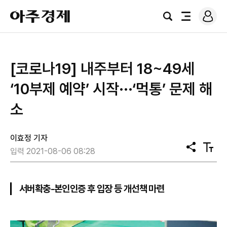
로
아
그
검
전
주
인
색
체
경
메
제
뉴
[코로나19] 내주부터 18~49세
‘10부제 예약’ 시작···‘먹통’ 문제 해
소
이효정 기자
공
텍
입력 2021-08-06 08:28
유
스
트
크
기
서버확충-본인인증 후 입장 등 개선책 마련