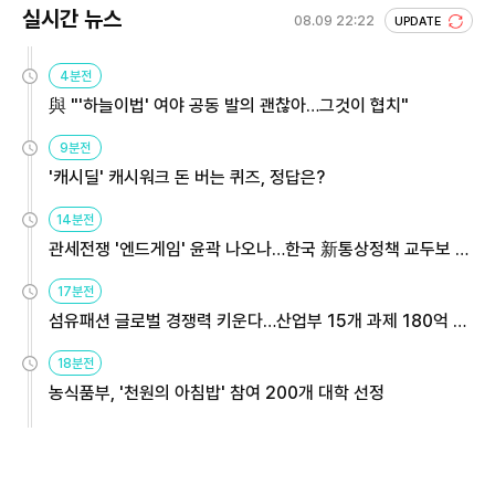
실시간 뉴스
08.09 22:22
UPDATE
4분전
與 "'하늘이법' 여야 공동 발의 괜찮아…그것이 협치"
9분전
'캐시딜' 캐시워크 돈 버는 퀴즈, 정답은?
14분전
관세전쟁 '엔드게임' 윤곽 나오나…한국 新통상정책 교두보 활
용해야
17분전
섬유패션 글로벌 경쟁력 키운다…산업부 15개 과제 180억 지
원
18분전
농식품부, '천원의 아침밥' 참여 200개 대학 선정