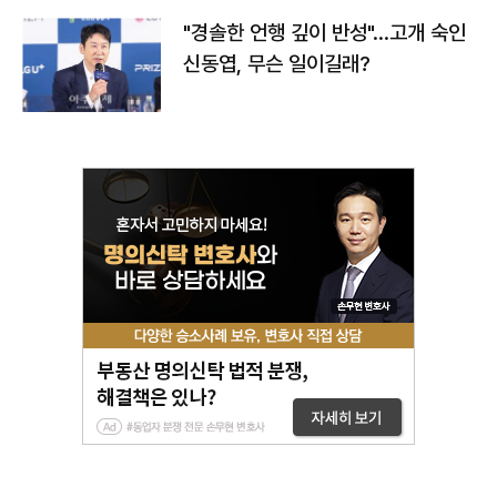
"경솔한 언행 깊이 반성"…고개 숙인
신동엽, 무슨 일이길래?