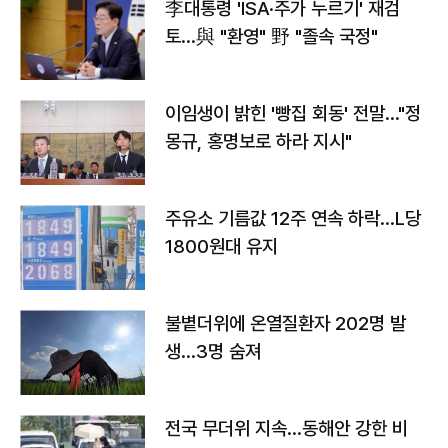
李대통령 'ISA·주가 누르기' 재검
토…與 "환영" 野 "졸속 국정"
이임생이 밝힌 '빵집 회동' 전말…"정
몽규, 홍명보로 하라 지시"
주유소 기름값 12주 연속 하락…L당
1800원대 유지
불볕더위에 온열질환자 202명 발
생…3명 숨져
전국 무더위 지속…동해안 강한 비