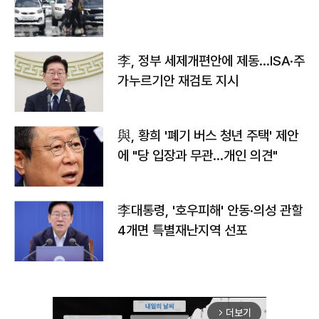
李, 정부 세제개편안에 제동…ISA·주
가누르기안 재검토 지시
與, 황희 '폐기 버스 청년 주택' 제안
에 "당 입장과 무관…개인 의견"
李대통령, '호우피해' 안동·의성 관할
4개면 특별재난지역 선포
더보기
arrow_forward_ios