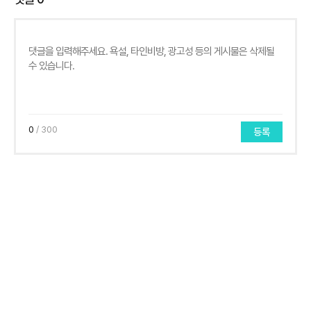
0
/ 300
등록