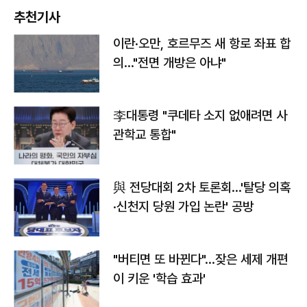
추천기사
이란·오만, 호르무즈 새 항로 좌표 합
의…"전면 개방은 아냐"
李대통령 "쿠데타 소지 없애려면 사
관학교 통합"
與 전당대회 2차 토론회…'탈당 의혹
·신천지 당원 가입 논란' 공방
"버티면 또 바뀐다"…잦은 세제 개편
이 키운 '학습 효과'