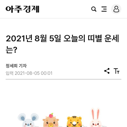
로
아
그
검
전
주
인
색
체
경
메
제
뉴
2021년 8월 5일 오늘의 띠별 운세
는?
정세희 기자
공
텍
입력 2021-08-05 00:01
유
스
트
크
기