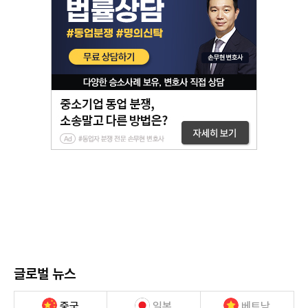
글로벌 뉴스
중국
일본
베트남