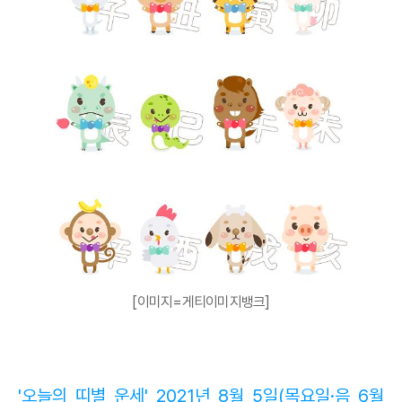
[이미지=게티이미지뱅크]
'오늘의 띠별 운세' 2021년 8월 5일(목요일·음 6월