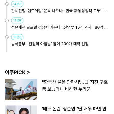
14분전
관세전쟁 '엔드게임' 윤곽 나오나…한국 新통상정책 교두보 활
용해야
17분전
섬유패션 글로벌 경쟁력 키운다…산업부 15개 과제 180억 지
원
18분전
농식품부, '천원의 아침밥' 참여 200개 대학 선정
아주PICK >
"한국산 물은 안마셔"…日 지진 구호
품 보냈더니 비하한 누리꾼
'태도 논란' 정준원 "난 배우 하면 안