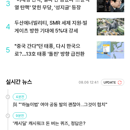
3
열 탄핵' 맞힌 무당, '성지글' 등장
두산에너빌리티, SMR 세제 지원·빌
4
게이츠 방한 기대에 5%대 강세
"중국 간다"던 태풍, 다시 한국으
5
로?...13호 태풍 '돌핀' 방향 급전환
실시간 뉴스
08.06 12:41
UPDATE
4분전
與 "'하늘이법' 여야 공동 발의 괜찮아…그것이 협치"
9분전
'캐시딜' 캐시워크 돈 버는 퀴즈, 정답은?