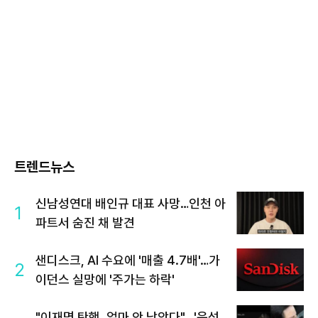
트렌드뉴스
신남성연대 배인규 대표 사망…인천 아
1
파트서 숨진 채 발견
샌디스크, AI 수요에 '매출 4.7배'…가
2
이던스 실망에 '주가는 하락'
"이재명 탄핵, 얼마 안 남았다"...'윤석