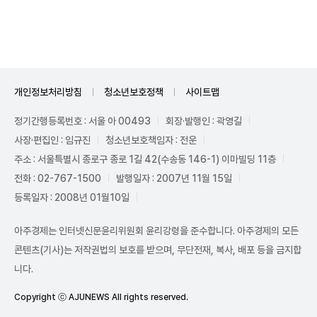
Unmute
개인정보처리방침
청소년보호정책
사이트맵
정기간행등록번호 : 서울 아 00493
회장·발행인 : 곽영길
사장·편집인 : 임규진
청소년보호책임자 : 전운
주소 : 서울특별시 종로구 종로 1길 42(수송동 146-1) 이마빌딩 11층
전화 : 02-767-1500
발행일자 : 2007년 11월 15일
등록일자 : 2008년 01월10일
아주경제는 인터넷신문윤리위원회 윤리강령을 준수합니다. 아주경제의 모든
콘텐츠(기사)는 저작권법의 보호를 받으며, 무단전재, 복사, 배포 등을 금지합
니다.
Copyright ⓒ AJUNEWS All rights reserved.