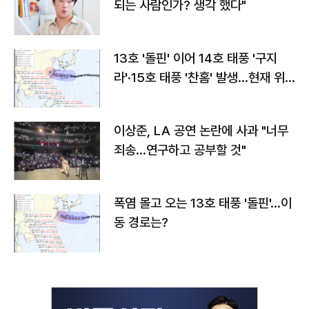
되는 사람인가? 생각 했다"
13호 '돌핀' 이어 14호 태풍 '구지
라'·15호 태풍 '찬홈' 발생…현재 위
치와 이동경로는?
이상준, LA 공연 논란에 사과 "너무
죄송…연구하고 공부할 것"
폭염 몰고 오는 13호 태풍 '돌핀'…이
동 경로는?