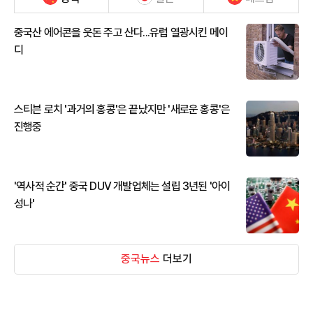
중국산 에어콘을 웃돈 주고 산다...유럽 열광시킨 메이
디
스티븐 로치 '과거의 홍콩'은 끝났지만 '새로운 홍콩'은
진행중
'역사적 순간' 중국 DUV 개발업체는 설립 3년된 '아이
성나'
중국뉴스
더보기