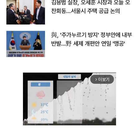
김용범 실장, 오세훈 시장과 오늘 오
찬회동...서울시 주택 공급 논의
與, '주가누르기 방지' 정부안에 내부
반발…野 세제 개편안 연일 '맹공'
더보기
arrow_forward_ios