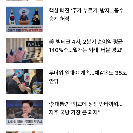
핵심 빠진 '주가 누르기' 방지…꼼수
승계 허점
美 빅테크 4사, 2분기 순이익 평균
140%↑…월가는 되레 '버블 경고'
무더위·열대야 계속…체감온도 35도
안팎
李대통령 "외교에 정쟁 안타까워…
자주 국방 가장 큰 과제"