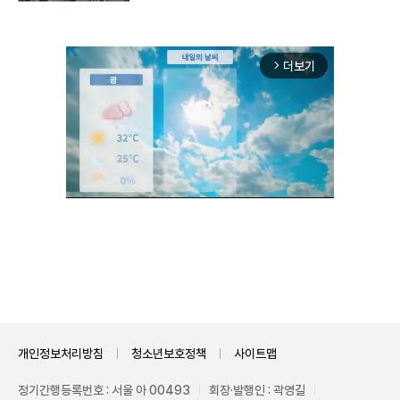
더보기
arrow_forward_ios
Unmute
개인정보처리방침
청소년보호정책
사이트맵
정기간행등록번호 : 서울 아 00493
회장·발행인 : 곽영길