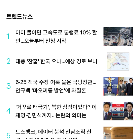
트렌드뉴스
아이 둘이면 고속도로 통행료 10% 할
1
인…오늘부터 신청 시작
2
태풍 '찬홈' 한국 오나…예상 경로 보니
6·25 적국 수장 어록 읊은 국방장관…
3
안규백 '마오쩌둥 발언'에 자질론
'거꾸로 태극기', 북한 상징이었다? 이
4
재명·김민석까지…논란의 의미는
토스뱅크, 데이터 분석 전담조직 신
5