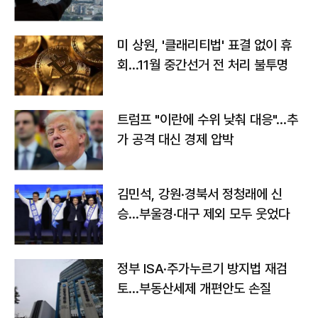
미 상원, '클래리티법' 표결 없이 휴
회…11월 중간선거 전 처리 불투명
트럼프 "이란에 수위 낮춰 대응"…추
가 공격 대신 경제 압박
김민석, 강원·경북서 정청래에 신
승…부울경·대구 제외 모두 웃었다
정부 ISA·주가누르기 방지법 재검
토…부동산세제 개편안도 손질