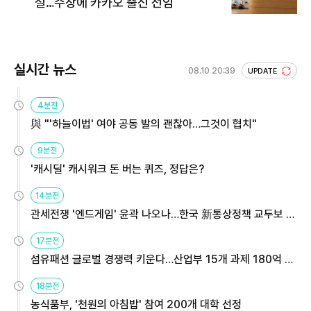
설…수장에 카카오 출신 선임
실시간 뉴스
08.10 20:39
UPDATE
4분전
與 "'하늘이법' 여야 공동 발의 괜찮아…그것이 협치"
9분전
'캐시딜' 캐시워크 돈 버는 퀴즈, 정답은?
14분전
관세전쟁 '엔드게임' 윤곽 나오나…한국 新통상정책 교두보 활
용해야
17분전
섬유패션 글로벌 경쟁력 키운다…산업부 15개 과제 180억 지
원
18분전
농식품부, '천원의 아침밥' 참여 200개 대학 선정