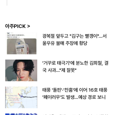
아주PICK >
광복절 앞두고 "김구는 빨갱이"…서
울우유 불매 주장에 황당
'거꾸로 태극기'에 분노한 김희철, 결
국 사과…"제 잘못"
태풍 '돌핀'·'찬홈'에 이어 16호 태풍
'페이러우'도 발생…예상 경로 보니