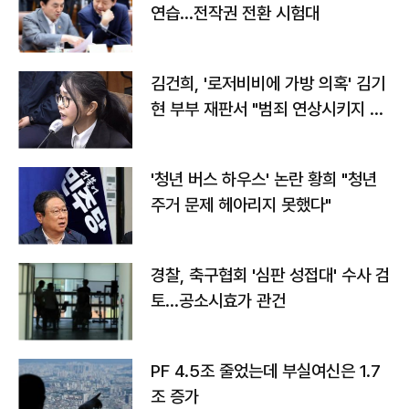
연습…전작권 전환 시험대
김건희, '로저비비에 가방 의혹' 김기
현 부부 재판서 "범죄 연상시키지 말
라"
'청년 버스 하우스' 논란 황희 "청년
주거 문제 헤아리지 못했다"
경찰, 축구협회 '심판 성접대' 수사 검
토…공소시효가 관건
PF 4.5조 줄었는데 부실여신은 1.7
조 증가