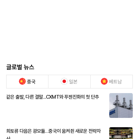
글로벌 뉴스
중국
일본
베트남
같은 출발, 다른 결말...CXMT와 푸젠진화의 첫 단추
희토류 다음은 광모듈…중국이 움켜쥔 새로운 전략자
산