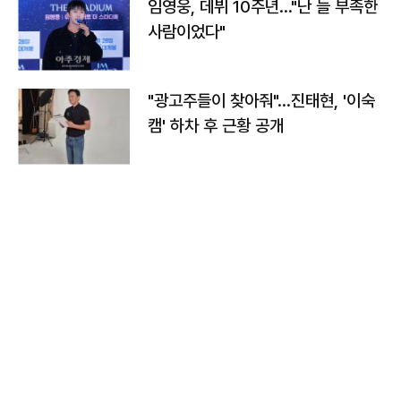
임영웅, 데뷔 10주년…"난 늘 부족한
사람이었다"
"광고주들이 찾아줘"…진태현, '이숙
캠' 하차 후 근황 공개