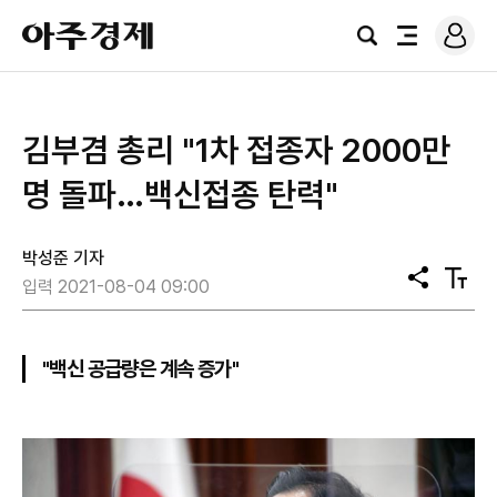
로
아
그
검
전
주
인
색
체
경
메
제
뉴
김부겸 총리 "1차 접종자 2000만
명 돌파…백신접종 탄력"
박성준 기자
공
텍
입력 2021-08-04 09:00
유
스
트
크
기
"백신 공급량은 계속 증가"