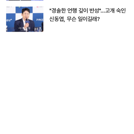
"경솔한 언행 깊이 반성"…고개 숙인
신동엽, 무슨 일이길래?