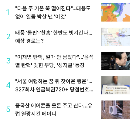
"다음 주 기온 뚝 떨어진다"…태풍도
1
없이 열돔 박살 낸 '이것'
태풍 '돌핀'·'찬홈' 한반도 빗겨간다…
2
예상 경로는?
"이재명 탄핵, 얼마 안 남았다"...'윤석
3
열 탄핵' 맞힌 무당, '성지글' 등장
"서울 여행하는 꿈 뒤 찾아온 행운"…
4
327회차 연금복권720+ 당첨번호조
회 주목
중국산 에어콘을 웃돈 주고 산다...유
5
럽 열광시킨 메이디