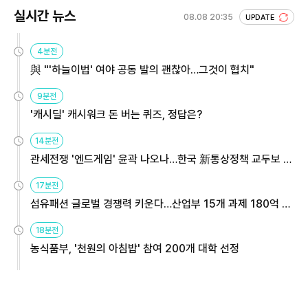
실시간 뉴스
08.08 20:35
UPDATE
4분전
與 "'하늘이법' 여야 공동 발의 괜찮아…그것이 협치"
9분전
'캐시딜' 캐시워크 돈 버는 퀴즈, 정답은?
14분전
관세전쟁 '엔드게임' 윤곽 나오나…한국 新통상정책 교두보 활
용해야
17분전
섬유패션 글로벌 경쟁력 키운다…산업부 15개 과제 180억 지
원
18분전
농식품부, '천원의 아침밥' 참여 200개 대학 선정