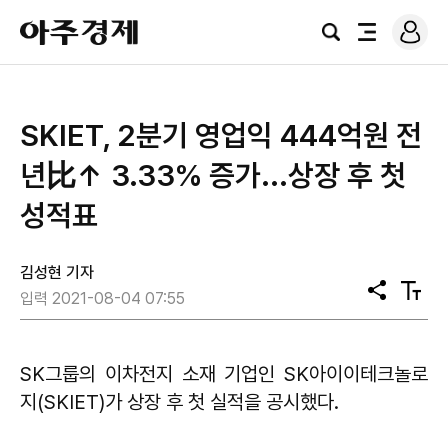
로
아
그
검
전
주
인
색
체
경
메
제
뉴
SKIET, 2분기 영업익 444억원 전
년比↑ 3.33% 증가...상장 후 첫
성적표
김성현 기자
공
텍
입력 2021-08-04 07:55
유
스
트
크
기
SK그룹의 이차전지 소재 기업인 SK아이이테크놀로
지(SKIET)가 상장 후 첫 실적을 공시했다.