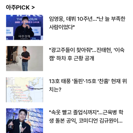
아주PICK >
임영웅, 데뷔 10주년…"난 늘 부족한
사람이었다"
"광고주들이 찾아줘"…진태현, '이숙
캠' 하차 후 근황 공개
13호 태풍 '돌핀'·15호 '찬홈' 현재 위
치는?
"속옷 빨고 졸업식까지"…근육병 학
생 돌본 공익, 코미디언 김규원이었
다