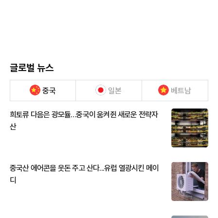
글로벌 뉴스
중국
일본
베트남
희토류 다음은 광모듈…중국이 움켜쥔 새로운 전략자
산
중국산 에어콘을 웃돈 주고 산다...유럽 열광시킨 메이
디