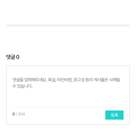
댓글
0
0
/ 300
등록