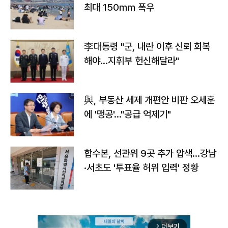
최대 150㎜ 폭우
李대통령 "군, 내란 이후 신뢰 회복
해야…지휘부 헌신해달라"
與, 부동산 세제 개편안 비판 오세훈
에 '맹공'…"공급 억제기"
합수본, 선관위 9곳 추가 압색…강남
·서초도 '투표율 허위 입력' 정황
더보기
arrow_forward_ios