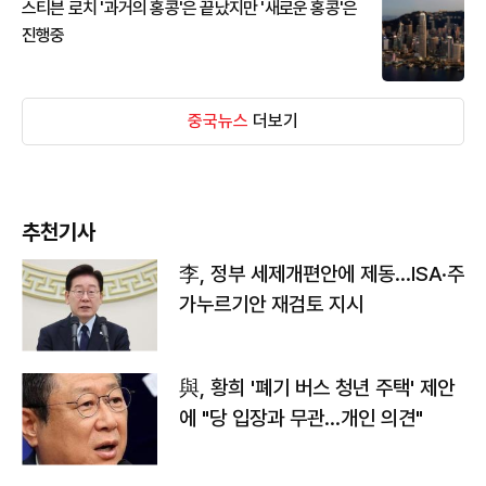
스티븐 로치 '과거의 홍콩'은 끝났지만 '새로운 홍콩'은
진행중
중국뉴스
더보기
추천기사
李, 정부 세제개편안에 제동…ISA·주
가누르기안 재검토 지시
與, 황희 '폐기 버스 청년 주택' 제안
에 "당 입장과 무관…개인 의견"