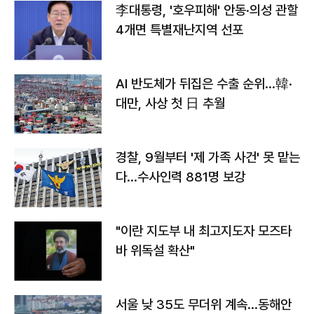
李대통령, '호우피해' 안동·의성 관할
4개면 특별재난지역 선포
AI 반도체가 뒤집은 수출 순위…韓·
대만, 사상 첫 日 추월
경찰, 9월부터 '제 가족 사건' 못 맡는
다…수사인력 881명 보강
"이란 지도부 내 최고지도자 모즈타
바 위독설 확산"
서울 낮 35도 무더위 계속…동해안