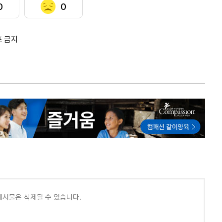
0
0
포 금지