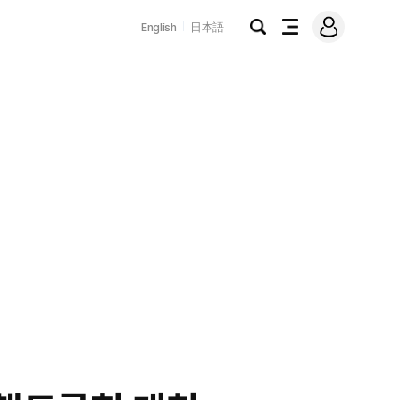
로
English
日本語
그
검
전
인
색
체
메
뉴