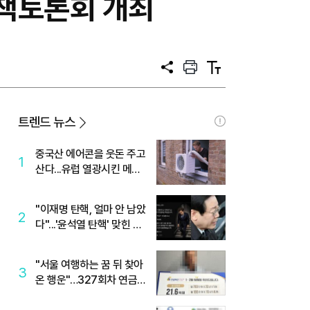
책토론회 개최
공
프
텍
유
린
스
트
트
크
기
트렌드 뉴스
중국산 에어콘을 웃돈 주고
1
산다...유럽 열광시킨 메이
디
"이재명 탄핵, 얼마 안 남았
2
다"...'윤석열 탄핵' 맞힌 무
당, '성지글' 등장
"서울 여행하는 꿈 뒤 찾아
3
온 행운"…327회차 연금
복권720+ 당첨번호조회