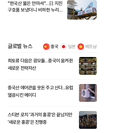
"한국산 물은 안마셔"…日 지진
구호품 보냈더니 비하한 누리
꾼
글로벌 뉴스
중국
일본
베트남
희토류 다음은 광모듈…중국이 움켜쥔
새로운 전략자산
중국산 에어콘을 웃돈 주고 산다...유럽
열광시킨 메이디
스티븐 로치 '과거의 홍콩'은 끝났지만
'새로운 홍콩'은 진행중