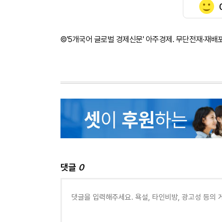
©'5개국어 글로벌 경제신문' 아주경제. 무단전재·재배
댓글
0