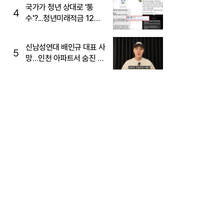
주목
국가가 청년 상대로 '통
4
수'?...청년미래적금 12%
준다더니 "응, 오류야"
신남성연대 배인규 대표 사
5
망…인천 아파트서 숨진 채
발견