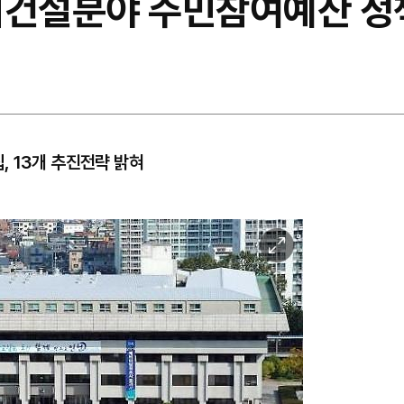
시건설분야 주민참여예산 정
 13개 추진전략 밝혀
이
미
지
확
대