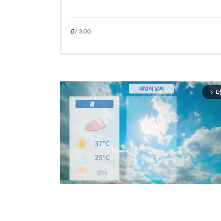
0
/ 300
더
arrow_forward_ios
Mut