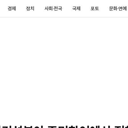
경제
정치
사회·전국
국제
포토
문화·연예