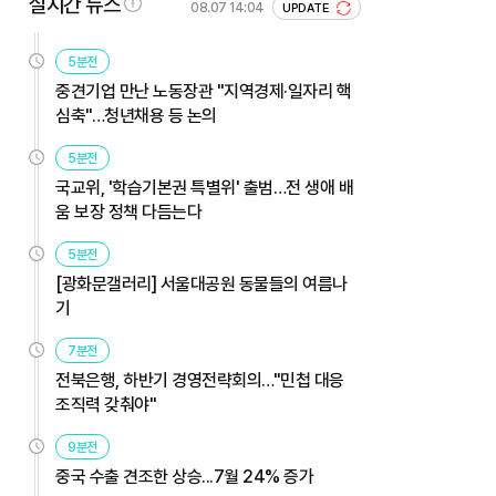
실시간 뉴스
08.07 14:04
UPDATE
5분전
중견기업 만난 노동장관 "지역경제·일자리 핵
심축"…청년채용 등 논의
5분전
국교위, '학습기본권 특별위' 출범…전 생애 배
움 보장 정책 다듬는다
5분전
[광화문갤러리] 서울대공원 동물들의 여름나
기
7분전
전북은행, 하반기 경영전략회의…"민첩 대응
조직력 갖춰야"
9분전
중국 수출 견조한 상승...7월 24% 증가