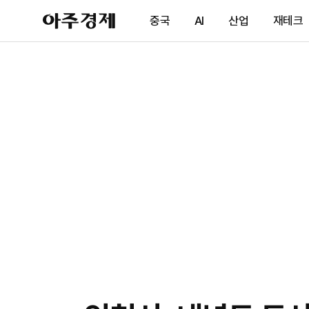
아
중국
AI
산업
재테크
주
경
제