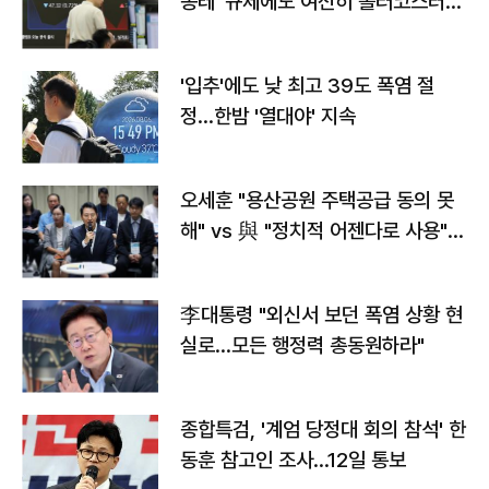
종레' 규제에도 여전히 롤러코스터
타는 코스피
'입추'에도 낮 최고 39도 폭염 절
정…한밤 '열대야' 지속
오세훈 "용산공원 주택공급 동의 못
해" vs 與 "정치적 어젠다로 사용"
맞불
李대통령 "외신서 보던 폭염 상황 현
실로…모든 행정력 총동원하라"
종합특검, '계엄 당정대 회의 참석' 한
동훈 참고인 조사...12일 통보