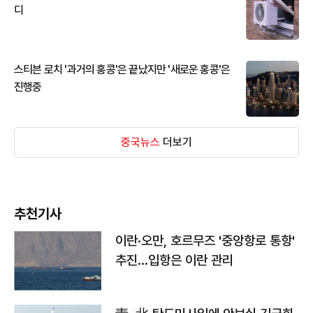
디
스티븐 로치 '과거의 홍콩'은 끝났지만 '새로운 홍콩'은
진행중
중국뉴스
더보기
추천기사
이란·오만, 호르무즈 '중앙항로 통항'
추진…입항은 이란 관리