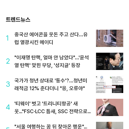
트렌드뉴스
중국산 에어콘을 웃돈 주고 산다...유
1
럽 열광시킨 메이디
"이재명 탄핵, 얼마 안 남았다"...'윤석
2
열 탄핵' 맞힌 무당, '성지글' 등장
국가가 청년 상대로 '통수'?...청년미
3
래적금 12% 준다더니 "응, 오류야"
'티웨이' 벗고 '트리니티항공' 새
4
옷…"FSC·LCC 틈새, SSC 전략으로
공략"
"서울 여행하는 꿈 뒤 찾아온 행운"…