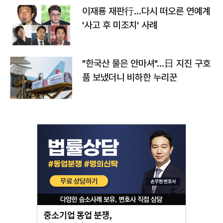
이재룡 재판行…다시 떠오른 연예계
'사고 후 미조치' 사례
"한국산 물은 안마셔"…日 지진 구호
품 보냈더니 비하한 누리꾼