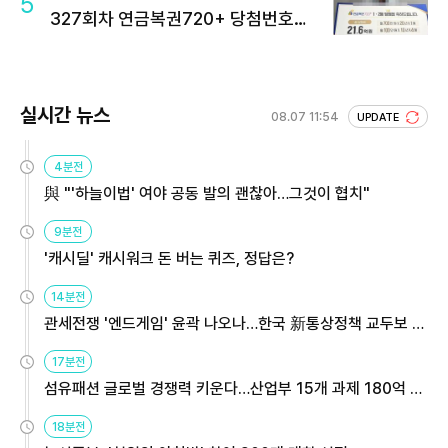
5
327회차 연금복권720+ 당첨번호조
회 주목
실시간 뉴스
08.07 11:54
UPDATE
4분전
與 "'하늘이법' 여야 공동 발의 괜찮아…그것이 협치"
9분전
'캐시딜' 캐시워크 돈 버는 퀴즈, 정답은?
14분전
관세전쟁 '엔드게임' 윤곽 나오나…한국 新통상정책 교두보 활
용해야
17분전
섬유패션 글로벌 경쟁력 키운다…산업부 15개 과제 180억 지
원
18분전