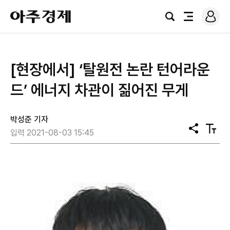
로
아
그
검
전
주
인
색
체
경
메
제
뉴
[현장에서] ‘탈원전 논란 턴어라운
드’ 에너지 차관이 짊어진 무게
박성준 기자
공
텍
입력 2021-08-03 15:45
유
스
트
크
기