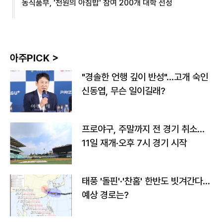
농식품부, '천원의 아침밥' 참여 200개 대학 선정
아주PICK >
"경솔한 언행 깊이 반성"…고개 숙인
신동엽, 무슨 일이길래?
프로야구, 주말까지 전 경기 취소…
11일 재개·오후 7시 경기 시작
태풍 '돌핀'·'찬홈' 한반도 빗겨간다…
예상 경로는?