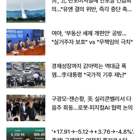
靑, 北 탄도미사일에 안보실 긴급회
의…"유엔 결의 위반, 즉각 중단 촉
구"
여야, '부동산 세제 개편안' 공방…
"실거주자 보호" vs "무책임의 극치"
경제성장까지 갉아먹는 역대급 폭
염…李대통령 "국가적 기후 재난"
구광모-젠슨황, 美 실리콘밸리서 다
음주 회동…로봇·피지컬AI 협력 논의
'+17.91→-5.12→+3.76→-4.8%'…'