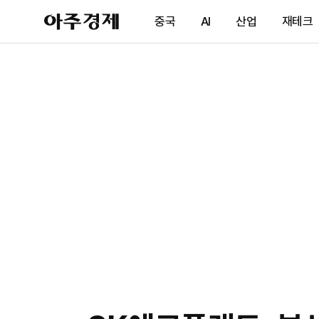
아
중국
AI
산업
재테크
주
경
제