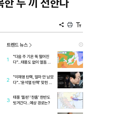
복한 두 끼 전한다
공
프
텍
유
린
스
트
트
크
기
트렌드 뉴스
"다음 주 기온 뚝 떨어진
1
다"…태풍도 없이 열돔 박
살 낸 '이것'
"이재명 탄핵, 얼마 안 남았
2
다"...'윤석열 탄핵' 맞힌 무
당, '성지글' 등장
태풍 '돌핀'·'찬홈' 한반도
3
빗겨간다…예상 경로는?