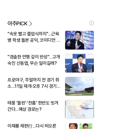
아주PICK
"속옷 빨고 졸업식까지"…근육
병 학생 돌본 공익, 코미디언 김
규원이었다
"경솔한 언행 깊이 반성"…고개
숙인 신동엽, 무슨 일이길래?
프로야구, 주말까지 전 경기 취
소…11일 재개·오후 7시 경기
시작
태풍 '돌핀'·'찬홈' 한반도 빗겨
간다…예상 경로는?
이재룡 재판行…다시 떠오른