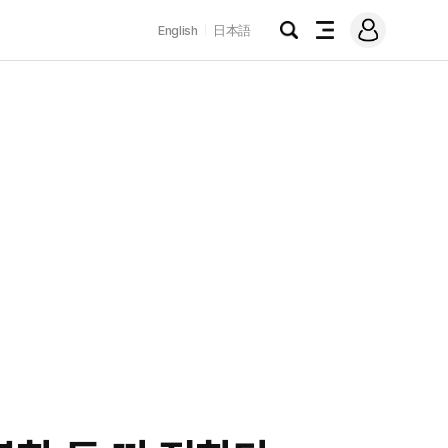
로
English
日本語
그
검
전
인
색
체
메
뉴