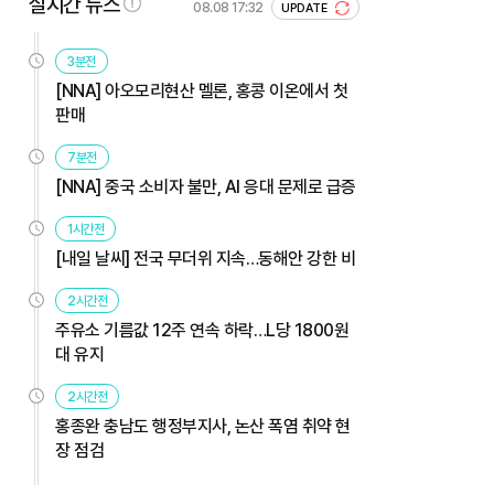
실시간 뉴스
08.08 17:32
UPDATE
3분전
[NNA] 아오모리현산 멜론, 홍콩 이온에서 첫
판매
7분전
[NNA] 중국 소비자 불만, AI 응대 문제로 급증
1시간전
[내일 날씨] 전국 무더위 지속…동해안 강한 비
2시간전
주유소 기름값 12주 연속 하락…L당 1800원
대 유지
2시간전
홍종완 충남도 행정부지사, 논산 폭염 취약 현
장 점검