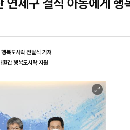
산 연제구 결식 아동에게 행
 행복도시락 전달식 가져
0개월간 행복도시락 지원
이
미
지
확
대