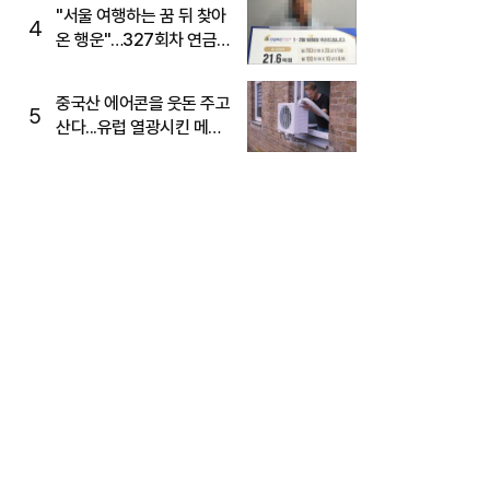
"서울 여행하는 꿈 뒤 찾아
4
온 행운"…327회차 연금
복권720+ 당첨번호조회
주목
중국산 에어콘을 웃돈 주고
5
산다...유럽 열광시킨 메이
디