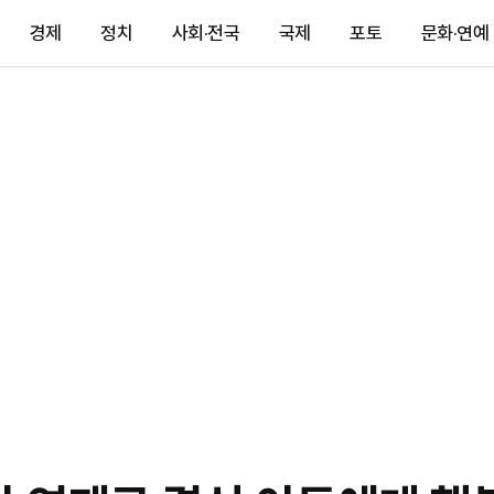
경제
정치
사회·전국
국제
포토
문화·연예