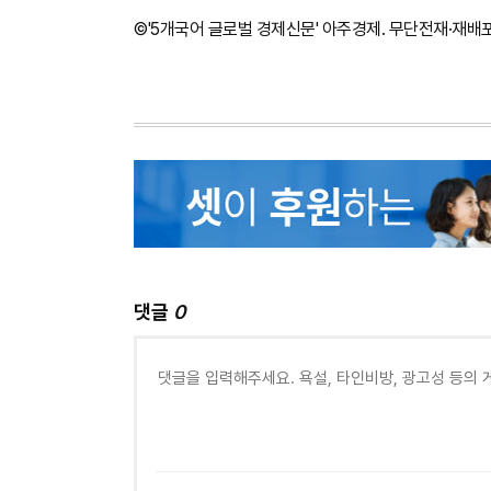
©'5개국어 글로벌 경제신문' 아주경제. 무단전재·재배
댓글
0