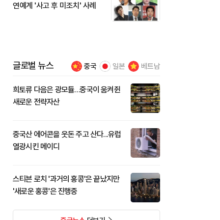
연예계 '사고 후 미조치' 사례
글로벌 뉴스
중국
일본
베트남
희토류 다음은 광모듈…중국이 움켜쥔
새로운 전략자산
중국산 에어콘을 웃돈 주고 산다...유럽
열광시킨 메이디
스티븐 로치 '과거의 홍콩'은 끝났지만
'새로운 홍콩'은 진행중