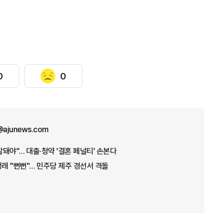
0
0
n@ajunews.com
발돼야"… 대출·청약 '결혼 페널티' 손본다
청래 "뻔뻔"… 민주당 제주 경선서 격돌