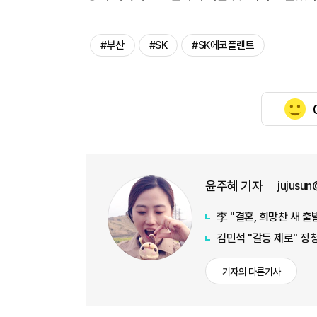
#부산
#SK
#SK에코플랜트
윤주혜 기자
jujusu
李 "결혼, 희망찬 새 출
김민석 "갈등 제로" 정
기자의 다른기사